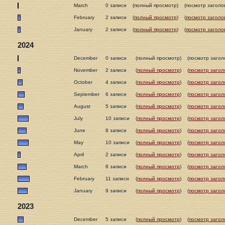
March
0 записи
(полный просмотр)
(посмотр заголо
February
2 записи
(
полный просмотр
)
(
посмотр заголо
January
2 записи
(
полный просмотр
)
(
посмотр заголо
2024
December
0 записи
(полный просмотр)
(посмотр загол
November
2 записи
(
полный просмотр
)
(
посмотр загол
October
4 записи
(
полный просмотр
)
(
посмотр загол
September
6 записи
(
полный просмотр
)
(
посмотр загол
August
5 записи
(
полный просмотр
)
(
посмотр загол
July
10 записи
(
полный просмотр
)
(
посмотр загол
June
8 записи
(
полный просмотр
)
(
посмотр загол
May
10 записи
(
полный просмотр
)
(
посмотр загол
April
2 записи
(
полный просмотр
)
(
посмотр загол
March
8 записи
(
полный просмотр
)
(
посмотр загол
February
11 записи
(
полный просмотр
)
(
посмотр загол
January
9 записи
(
полный просмотр
)
(
посмотр загол
2023
December
5 записи
(
полный просмотр
)
(
посмотр загол