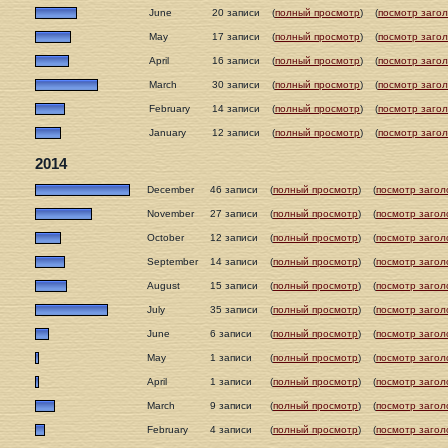
June
20 записи
(
полный просмотр
)
(
посмотр загол
May
17 записи
(
полный просмотр
)
(
посмотр загол
April
16 записи
(
полный просмотр
)
(
посмотр загол
March
30 записи
(
полный просмотр
)
(
посмотр загол
February
14 записи
(
полный просмотр
)
(
посмотр загол
January
12 записи
(
полный просмотр
)
(
посмотр загол
2014
December
46 записи
(
полный просмотр
)
(
посмотр загол
November
27 записи
(
полный просмотр
)
(
посмотр загол
October
12 записи
(
полный просмотр
)
(
посмотр загол
September
14 записи
(
полный просмотр
)
(
посмотр загол
August
15 записи
(
полный просмотр
)
(
посмотр загол
July
35 записи
(
полный просмотр
)
(
посмотр загол
June
6 записи
(
полный просмотр
)
(
посмотр загол
May
1 записи
(
полный просмотр
)
(
посмотр загол
April
1 записи
(
полный просмотр
)
(
посмотр загол
March
9 записи
(
полный просмотр
)
(
посмотр загол
February
4 записи
(
полный просмотр
)
(
посмотр загол