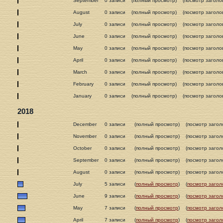
September
0 записи
(полный просмотр)
(посмотр заголо
August
0 записи
(полный просмотр)
(посмотр заголо
July
0 записи
(полный просмотр)
(посмотр заголо
June
0 записи
(полный просмотр)
(посмотр заголо
May
0 записи
(полный просмотр)
(посмотр заголо
April
0 записи
(полный просмотр)
(посмотр заголо
March
0 записи
(полный просмотр)
(посмотр заголо
February
0 записи
(полный просмотр)
(посмотр заголо
January
0 записи
(полный просмотр)
(посмотр заголо
2018
December
0 записи
(полный просмотр)
(посмотр загол
November
0 записи
(полный просмотр)
(посмотр загол
October
0 записи
(полный просмотр)
(посмотр загол
September
0 записи
(полный просмотр)
(посмотр загол
August
0 записи
(полный просмотр)
(посмотр загол
July
5 записи
(
полный просмотр
)
(
посмотр загол
June
9 записи
(
полный просмотр
)
(
посмотр загол
May
7 записи
(
полный просмотр
)
(
посмотр загол
April
7 записи
(
полный просмотр
)
(
посмотр загол