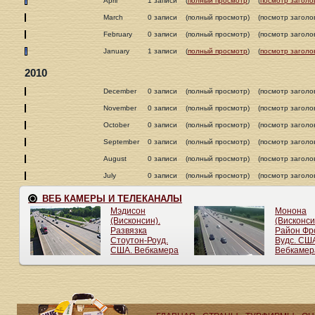
April
1 записи
(
полный просмотр
)
(
посмотр заголо
March
0 записи
(полный просмотр)
(посмотр заголо
February
0 записи
(полный просмотр)
(посмотр заголо
January
1 записи
(
полный просмотр
)
(
посмотр заголо
2010
December
0 записи
(полный просмотр)
(посмотр заголо
November
0 записи
(полный просмотр)
(посмотр заголо
October
0 записи
(полный просмотр)
(посмотр заголо
September
0 записи
(полный просмотр)
(посмотр заголо
August
0 записи
(полный просмотр)
(посмотр заголо
July
0 записи
(полный просмотр)
(посмотр заголо