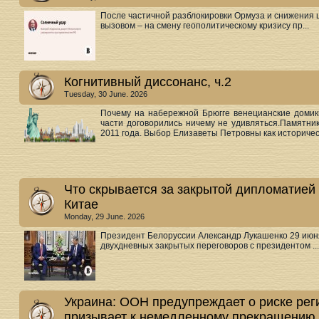
После частичной разблокировки Ормуза и снижения 
вызовом – на смену геополитическому кризису пр...
Когнитивный диссонанс, ч.2
Tuesday, 30 June. 2026
Почему на набережной Брюгге венецианские доми
части договорились ничему не удивляться.Памятн
2011 года. Выбор Елизаветы Петровны как историческ
Что скрывается за закрытой дипломатией
Китае
Monday, 29 June. 2026
Президент Белоруссии Александр Лукашенко 29 июня
двухдневных закрытых переговоров с президентом ...
Украина: ООН предупреждает о риске рег
призывает к немедленному прекращению 