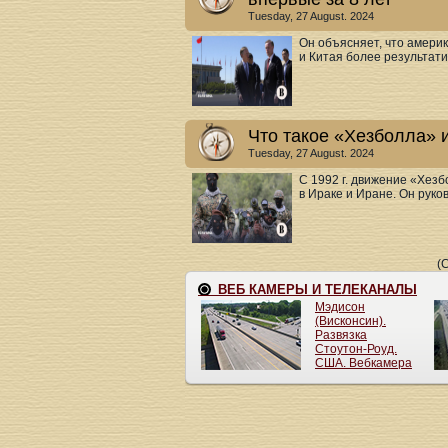
Tuesday, 27 August. 2024
Он объясняет, что амери
и Китая более результати
Что такое «Хезболла» и
Tuesday, 27 August. 2024
С 1992 г. движение «Хез
в Ираке и Иране. Он руко
(