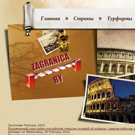
Главная
Страны
Турфирмы
Заголовки February, 2024
Разъяренный слон избил российскую туристку головой об асфальт, схватив хоботом 
Добавил
on
Wednesday, 28 February. 2024