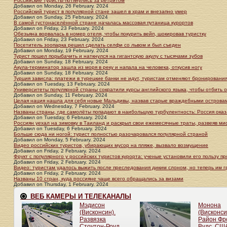
Российские туристы потянулись за ретритом
Добавил
on
Monday, 26 February. 2024
Российский турист в популярной стане зашел в храм и внезапно умер
Добавил
on
Sunday, 25 February. 2024
В самой густонаселённой стране началась массовая путаница курортов
Добавил
on
Friday, 23 February. 2024
Обезьяна ворвалась в номер отеля, чтобы покурить вейп, шокировав туристку
Добавил
on
Friday, 23 February. 2024
Посетитель зоопарка решил сделать селфи со львом и был съеден
Добавил
on
Monday, 19 February. 2024
Турист пошел порыбачить и наткнулся на гигантскую акулу с тысячами зубов
Добавил
on
Sunday, 18 February. 2024
Акула-терминатор зашла из моря в реку и напала на человека, откусив ногу
Добавил
on
Sunday, 18 February. 2024
Турция зависла: платежи в турецкие банки не идут, туристам отменяют бронировани
Добавил
on
Tuesday, 13 February. 2024
Университеты популярной страны сократили курсы английского языка, чтобы отбить 
Добавил
on
Sunday, 11 February. 2024
Целая нация нашла для себя новые Мальдивы, назвав старые враждебными острова
Добавил
on
Wednesday, 7 February. 2024
Названы страны, где самолёты попадают в наибольшую турбулентность: Россия оказ
Добавил
on
Tuesday, 6 February. 2024
Россиян уехал на зимовку в Таиланд и раскрыл свои ежемесячные траты, развеяв м
Добавил
on
Tuesday, 6 February. 2024
Больше сюда ни ногой: турист полностью разочаровался популярной страной
Добавил
on
Monday, 5 February. 2024
Видео российских туристов, убирающих мусор на пляже, вызвало возмущение
Добавил
on
Friday, 2 February. 2024
Фрукт с популярного у российских туристов курорта: ученые установили его пользу пр
Добавил
on
Friday, 2 February. 2024
Видео: туристам удалось выжить после преследования диким слоном, но теперь им 
Добавил
on
Friday, 2 February. 2024
Названы 10 стран, куда россияне чаще всего обращались за визами
Добавил
on
Thursday, 1 February. 2024