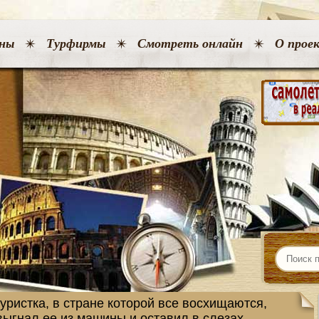
ны
Турфирмы
Смотреть онлайн
О прое
уристка, в стране которой все восхищаются,
выгнал ее из машины и оставил в слезах