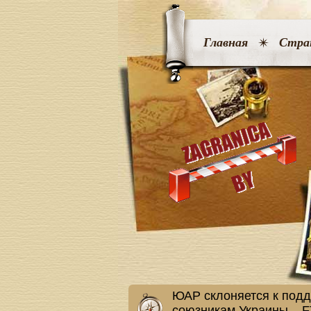
Главная
Стра
ЮАР склоняется к подд
союзникам Украины – F