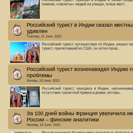
Российский турист приехал в Индию и начал сходи
помоев, «скелеты» людей на улицах, голые мест...
Российский турист в Индии сказал местны
удивлен
Tuesday, 21 June. 2022
Российский турист, путешествуя по Индии, решил п
турист, прилетевший из США, он хотел пров...
Российский турист возненавидел Индию п
проблемы
Sunday, 19 June. 2022
Российский турист, находясь в Индии, «возненави
отсутствия туалетной бумаги в домах, которы...
За 100 дней войны Франция увеличила им
России – финские аналитики
Monday, 13 June. 2022
Россия получила 93 млрд евро доходов от экспорта 