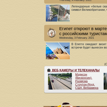
Thursday, 4 February. 2021
Легендарные «белые ска
символ Великобритании, ч
Египет откроют в март
с российскими туриста
Wednesday, 3 February. 2021
В Египте ожидают визит
встречи будет вынесен во
(