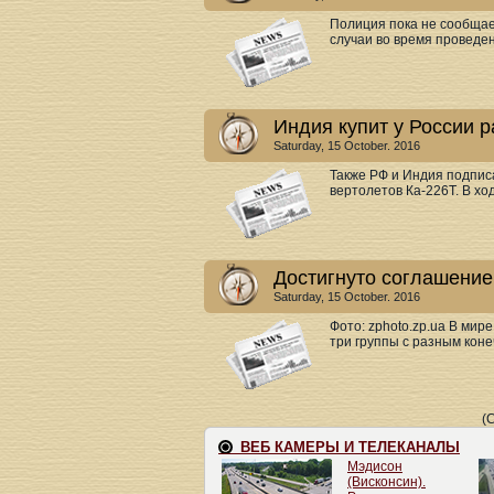
Полиция пока не сообщае
случаи во время проведен
Индия купит у России 
Saturday, 15 October. 2016
Также РФ и Индия подпис
вертолетов Ка-226Т. В хо
Достигнуто соглашение
Saturday, 15 October. 2016
Фото: zphoto.zp.ua В мир
три группы с разным кон
(