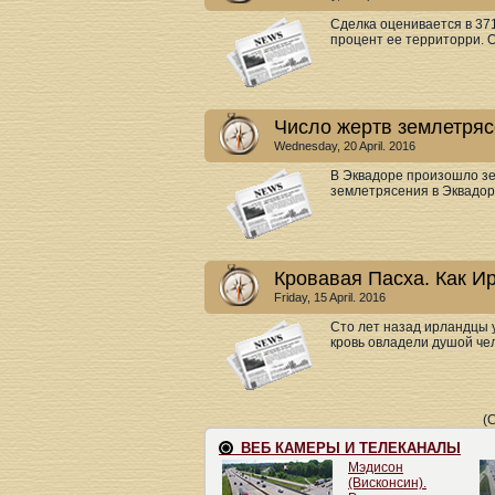
Сделка оценивается в 37
процент ее территорри. О
Число жертв землетряс
Wednesday, 20 April. 2016
В Эквадоре произошло з
землетрясения в Эквадоре
Кровавая Пасха. Как И
Friday, 15 April. 2016
Сто лет назад ирландцы 
кровь овладели душой чел
(