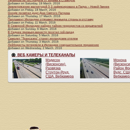
Украинцы не пострадали от взрыва в Стамбуле
Добавил
on
Saturday, 19 March. 2016
Землетрясение магнитудой 5,3 зафиксировано в Папуа – Новой Гвинее
Добавил
on
Friday, 18 March. 2016
Google посвятил дудл Дню Святого Патрика
Добавил
on
Thursday, 17 March. 2016
Парламент Ирландии отправил премьера страны в отставку
Добавил
on
Friday, 11 March. 2016
В Северной Ирландии найден тайник террористов со взрывчаткой
Добавил
on
Sunday, 6 March. 2016
В Сиднее премьер-министр посетил гей-парад
Добавил
on
Saturday, 5 March. 2016
Самолет "Трансаэро" станет ирландским отелем
Добавил
on
Thursday, 3 March. 2016
Лейбористы потерпели в Ирландии сокрушительное поражение
Добавил
on
Wednesday, 2 March. 2016