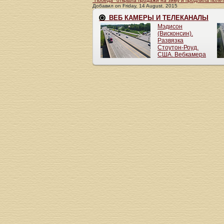
"Победа" открыла продажи на зиму и продлила поле
Добавил
on
Friday, 14 August. 2015