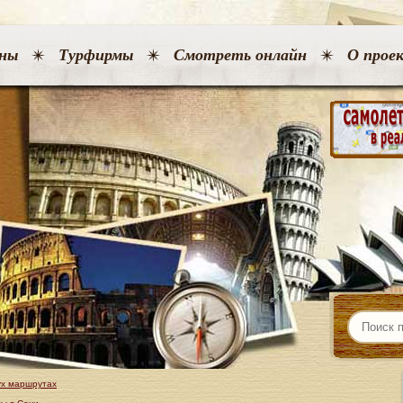
ны
Турфирмы
Смотреть онлайн
О прое
ух маршрутах