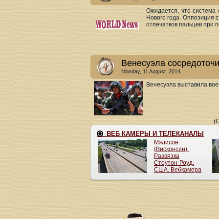
Ожидается, что система 
Нового года. Оппозиция 
отпечатков пальцев при по
Венесуэла сосредоточи
Monday, 11 August. 2014
Венесуэла выставила воен
(