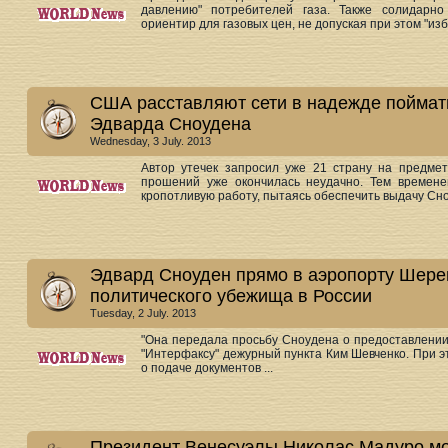
давлению" потребителей газа. Также солидарн
ориентир для газовых цен, не допуская при этом "изб
США расставляют сети в надежде поймать
Эдварда Сноудена
Wednesday, 3 July. 2013
Автор утечек запросил уже 21 страну на предмет
прошений уже окончилась неудачно. Тем време
кропотливую работу, пытаясь обеспечить выдачу Сноу
Эдвард Сноуден прямо в аэропорту Шере
политического убежища в России
Tuesday, 2 July. 2013
"Она передала просьбу Сноудена о предоставлении 
"Интерфаксу" дежурный пункта Ким Шевченко. При 
о подаче документов ...
Президент Венесуэлы Николас Мадуро мо