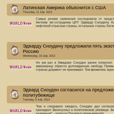
Латинская Америка объяснится с США
Thursday, 11 July. 2013
Самые резкие заявления последовали от предс
беглому экс-сотруднику ЦРУ Эдварду Сноудену. К
нефтяной отраслью страны, остальные страны Латин
Эдварду Сноудену предложили пять экзот
Россию
Wednesday, 10 July. 2013
Но как раз в Эквадоре Сноуден ранее попросил 
американцу обрести долгожданную свободу. Прямы
странах документ не принимают. Тем временем, журна
Эдвард Сноуден согласился на предложе
политубежище
Tuesday, 9 July. 2013
"Как и следовало ожидать, Сноуден дал соглас
президент Венесуэлы) о политическом убежище. В
надежным", - написал Пушков в своем микробл...