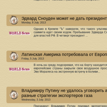
Эдвард Сноуден может не дать президен
Monday, 8 July. 2013
Однако в Кремле "Ъ" заверили, что такого ульти
саммита идет своим ходом. Пребывание Эдварда Сн
для властей РФ. В четверг президент ...
Латинская Америка потребовала от Евро
Friday, 5 July. 2013
В ночь на среду, подозревая, что на борту находит
европейские страны закрыли свое воздушное прос
Эво Моралеса на экстренную встречу в боливи...
Владимиру Путину не удалось уговорить 
разные стратегии экспортеров газа
Wednesday, 3 July. 2013
Президент Владимир Путин призвал экспортеро