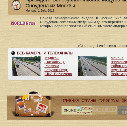
Сноудена из Москвы
Monday, 1 July. 2013
Приезд венесуэльского лидера в Россию был з
Сноуденом секретных сведений и до его перелета из
который перенял эпатажный стиль бывшего лидера ст
(Страница 1 из 1, всего записе
ГЛАВНАЯ
СТРАНЫ
ТУРФИРМЫ
ОН