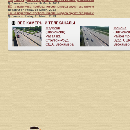
Кипр: обсуждение скандального налога на вклады отложено
Добавил
on
Tuesday, 19 March. 2013
ЕС на перепутье: требования смены курса звучат все громче
Добавил
on
Friday, 15 March. 2013
ЕС на перепутье: требования смены курса звучат все громче
Добавил
on
Friday, 15 March. 2013