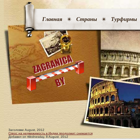
Главная
Страны
Турфирмы
Заголовки August, 2012
Спрос на недвижимость в Индии продолжит снижается
Добавил
on
Wednesday, 8 August. 2012