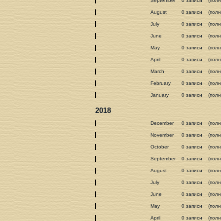
September
0 записи
(пол
August
0 записи
(пол
July
0 записи
(пол
June
0 записи
(пол
May
0 записи
(пол
April
0 записи
(пол
March
0 записи
(пол
February
0 записи
(пол
January
0 записи
(пол
2018
December
0 записи
(пол
November
0 записи
(пол
October
0 записи
(пол
September
0 записи
(пол
August
0 записи
(пол
July
0 записи
(пол
June
0 записи
(пол
May
0 записи
(пол
April
0 записи
(пол