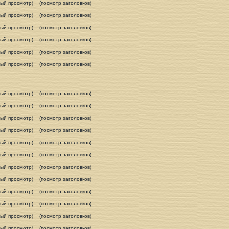
ный просмотр)
(посмотр заголовков)
ный просмотр)
(посмотр заголовков)
ный просмотр)
(посмотр заголовков)
ный просмотр)
(посмотр заголовков)
ный просмотр)
(посмотр заголовков)
ный просмотр)
(посмотр заголовков)
ный просмотр)
(посмотр заголовков)
ный просмотр)
(посмотр заголовков)
ный просмотр)
(посмотр заголовков)
ный просмотр)
(посмотр заголовков)
ный просмотр)
(посмотр заголовков)
ный просмотр)
(посмотр заголовков)
ный просмотр)
(посмотр заголовков)
ный просмотр)
(посмотр заголовков)
ный просмотр)
(посмотр заголовков)
ный просмотр)
(посмотр заголовков)
ный просмотр)
(посмотр заголовков)
ный просмотр)
(посмотр заголовков)