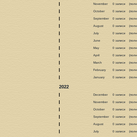
November
0 записи
(пол
October
0 записи
(пол
September
0 записи
(пол
August
0 записи
(пол
July
0 записи
(пол
June
0 записи
(пол
May
0 записи
(пол
April
0 записи
(пол
March
0 записи
(пол
February
0 записи
(пол
January
0 записи
(пол
2022
December
0 записи
(пол
November
0 записи
(пол
October
0 записи
(пол
September
0 записи
(пол
August
0 записи
(пол
July
0 записи
(пол