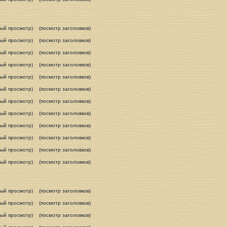
ный просмотр)
(посмотр заголовков)
ный просмотр)
(посмотр заголовков)
ный просмотр)
(посмотр заголовков)
ный просмотр)
(посмотр заголовков)
ный просмотр)
(посмотр заголовков)
ный просмотр)
(посмотр заголовков)
ный просмотр)
(посмотр заголовков)
ный просмотр)
(посмотр заголовков)
ный просмотр)
(посмотр заголовков)
ный просмотр)
(посмотр заголовков)
ный просмотр)
(посмотр заголовков)
ный просмотр)
(посмотр заголовков)
ный просмотр)
(посмотр заголовков)
ный просмотр)
(посмотр заголовков)
ный просмотр)
(посмотр заголовков)