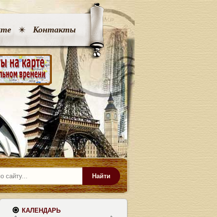
кте
Контакты
Найти
КАЛЕНДАРЬ