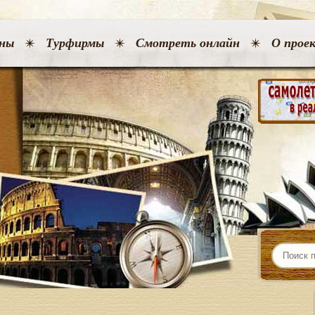
ны
Турфирмы
Смотреть онлайн
О прое