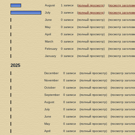
August
1 записи
(
полный просмотр
)
(
посмотр заголовк
July
3 записи
(
полный просмотр
)
(
посмотр заголовк
June
0 записи
(полный просмотр)
(посмотр заголовк
May
0 записи
(полный просмотр)
(посмотр заголовк
April
0 записи
(полный просмотр)
(посмотр заголовк
March
0 записи
(полный просмотр)
(посмотр заголовк
February
0 записи
(полный просмотр)
(посмотр заголовк
January
0 записи
(полный просмотр)
(посмотр заголовк
2025
December
0 записи
(полный просмотр)
(посмотр заголо
November
0 записи
(полный просмотр)
(посмотр заголо
October
0 записи
(полный просмотр)
(посмотр заголо
September
0 записи
(полный просмотр)
(посмотр заголо
August
0 записи
(полный просмотр)
(посмотр заголо
July
0 записи
(полный просмотр)
(посмотр заголо
June
0 записи
(полный просмотр)
(посмотр заголо
May
0 записи
(полный просмотр)
(посмотр заголо
April
0 записи
(полный просмотр)
(посмотр заголо