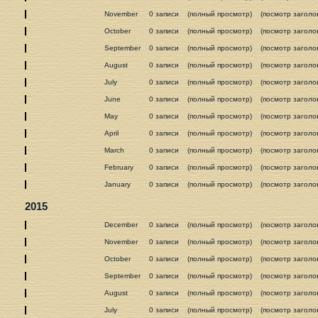
November
0 записи
(полный просмотр)
(посмотр заголо
October
0 записи
(полный просмотр)
(посмотр заголо
September
0 записи
(полный просмотр)
(посмотр заголо
August
0 записи
(полный просмотр)
(посмотр заголо
July
0 записи
(полный просмотр)
(посмотр заголо
June
0 записи
(полный просмотр)
(посмотр заголо
May
0 записи
(полный просмотр)
(посмотр заголо
April
0 записи
(полный просмотр)
(посмотр заголо
March
0 записи
(полный просмотр)
(посмотр заголо
February
0 записи
(полный просмотр)
(посмотр заголо
January
0 записи
(полный просмотр)
(посмотр заголо
2015
December
0 записи
(полный просмотр)
(посмотр заголо
November
0 записи
(полный просмотр)
(посмотр заголо
October
0 записи
(полный просмотр)
(посмотр заголо
September
0 записи
(полный просмотр)
(посмотр заголо
August
0 записи
(полный просмотр)
(посмотр заголо
July
0 записи
(полный просмотр)
(посмотр заголо