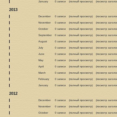
January
0 записи
(полный просмотр)
(посмотр заголо
2013
December
0 записи
(полный просмотр)
(посмотр заголо
November
0 записи
(полный просмотр)
(посмотр заголо
October
0 записи
(полный просмотр)
(посмотр заголо
September
0 записи
(полный просмотр)
(посмотр заголо
August
0 записи
(полный просмотр)
(посмотр заголо
July
0 записи
(полный просмотр)
(посмотр заголо
June
0 записи
(полный просмотр)
(посмотр заголо
May
0 записи
(полный просмотр)
(посмотр заголо
April
0 записи
(полный просмотр)
(посмотр заголо
March
0 записи
(полный просмотр)
(посмотр заголо
February
0 записи
(полный просмотр)
(посмотр заголо
January
0 записи
(полный просмотр)
(посмотр заголо
2012
December
0 записи
(полный просмотр)
(посмотр заголо
November
0 записи
(полный просмотр)
(посмотр заголо
October
0 записи
(полный просмотр)
(посмотр заголо