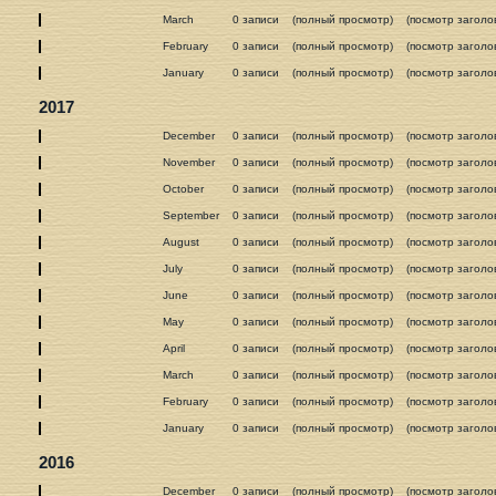
March
0 записи
(полный просмотр)
(посмотр заголо
February
0 записи
(полный просмотр)
(посмотр заголо
January
0 записи
(полный просмотр)
(посмотр заголо
2017
December
0 записи
(полный просмотр)
(посмотр заголо
November
0 записи
(полный просмотр)
(посмотр заголо
October
0 записи
(полный просмотр)
(посмотр заголо
September
0 записи
(полный просмотр)
(посмотр заголо
August
0 записи
(полный просмотр)
(посмотр заголо
July
0 записи
(полный просмотр)
(посмотр заголо
June
0 записи
(полный просмотр)
(посмотр заголо
May
0 записи
(полный просмотр)
(посмотр заголо
April
0 записи
(полный просмотр)
(посмотр заголо
March
0 записи
(полный просмотр)
(посмотр заголо
February
0 записи
(полный просмотр)
(посмотр заголо
January
0 записи
(полный просмотр)
(посмотр заголо
2016
December
0 записи
(полный просмотр)
(посмотр заголо