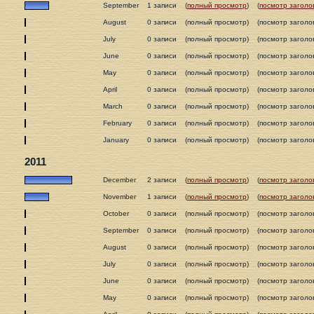
September
1 записи
(
полный просмотр
)
(
посмотр заголо
August
0 записи
(полный просмотр)
(посмотр заголо
July
0 записи
(полный просмотр)
(посмотр заголо
June
0 записи
(полный просмотр)
(посмотр заголо
May
0 записи
(полный просмотр)
(посмотр заголо
April
0 записи
(полный просмотр)
(посмотр заголо
March
0 записи
(полный просмотр)
(посмотр заголо
February
0 записи
(полный просмотр)
(посмотр заголо
January
0 записи
(полный просмотр)
(посмотр заголо
2011
December
2 записи
(
полный просмотр
)
(
посмотр заголо
November
1 записи
(
полный просмотр
)
(
посмотр заголо
October
0 записи
(полный просмотр)
(посмотр заголо
September
0 записи
(полный просмотр)
(посмотр заголо
August
0 записи
(полный просмотр)
(посмотр заголо
July
0 записи
(полный просмотр)
(посмотр заголо
June
0 записи
(полный просмотр)
(посмотр заголо
May
0 записи
(полный просмотр)
(посмотр заголо