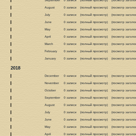
September
0 записи
(полный просмотр)
(посмотр заголо
August
0 записи
(полный просмотр)
(посмотр заголо
July
0 записи
(полный просмотр)
(посмотр заголо
June
0 записи
(полный просмотр)
(посмотр заголо
May
0 записи
(полный просмотр)
(посмотр заголо
April
0 записи
(полный просмотр)
(посмотр заголо
March
0 записи
(полный просмотр)
(посмотр заголо
February
0 записи
(полный просмотр)
(посмотр заголо
January
0 записи
(полный просмотр)
(посмотр заголо
2018
December
0 записи
(полный просмотр)
(посмотр заголо
November
0 записи
(полный просмотр)
(посмотр заголо
October
0 записи
(полный просмотр)
(посмотр заголо
September
0 записи
(полный просмотр)
(посмотр заголо
August
0 записи
(полный просмотр)
(посмотр заголо
July
0 записи
(полный просмотр)
(посмотр заголо
June
0 записи
(полный просмотр)
(посмотр заголо
May
0 записи
(полный просмотр)
(посмотр заголо
April
0 записи
(полный просмотр)
(посмотр заголо