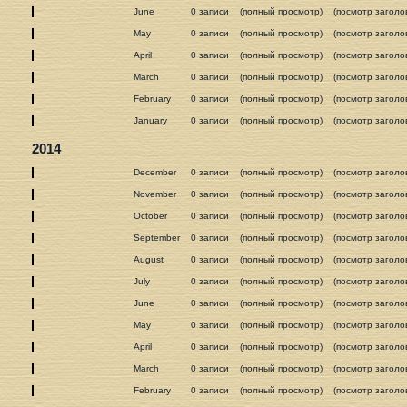
June
0 записи
(полный просмотр)
(посмотр заголо
May
0 записи
(полный просмотр)
(посмотр заголо
April
0 записи
(полный просмотр)
(посмотр заголо
March
0 записи
(полный просмотр)
(посмотр заголо
February
0 записи
(полный просмотр)
(посмотр заголо
January
0 записи
(полный просмотр)
(посмотр заголо
2014
December
0 записи
(полный просмотр)
(посмотр заголо
November
0 записи
(полный просмотр)
(посмотр заголо
October
0 записи
(полный просмотр)
(посмотр заголо
September
0 записи
(полный просмотр)
(посмотр заголо
August
0 записи
(полный просмотр)
(посмотр заголо
July
0 записи
(полный просмотр)
(посмотр заголо
June
0 записи
(полный просмотр)
(посмотр заголо
May
0 записи
(полный просмотр)
(посмотр заголо
April
0 записи
(полный просмотр)
(посмотр заголо
March
0 записи
(полный просмотр)
(посмотр заголо
February
0 записи
(полный просмотр)
(посмотр заголо