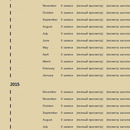
November
0 записи
(полный просмотр)
(посмотр заголо
October
0 записи
(полный просмотр)
(посмотр заголо
September
0 записи
(полный просмотр)
(посмотр заголо
August
0 записи
(полный просмотр)
(посмотр заголо
July
0 записи
(полный просмотр)
(посмотр заголо
June
0 записи
(полный просмотр)
(посмотр заголо
May
0 записи
(полный просмотр)
(посмотр заголо
April
0 записи
(полный просмотр)
(посмотр заголо
March
0 записи
(полный просмотр)
(посмотр заголо
February
0 записи
(полный просмотр)
(посмотр заголо
January
0 записи
(полный просмотр)
(посмотр заголо
2015
December
0 записи
(полный просмотр)
(посмотр заголо
November
0 записи
(полный просмотр)
(посмотр заголо
October
0 записи
(полный просмотр)
(посмотр заголо
September
0 записи
(полный просмотр)
(посмотр заголо
August
0 записи
(полный просмотр)
(посмотр заголо
July
0 записи
(полный просмотр)
(посмотр заголо