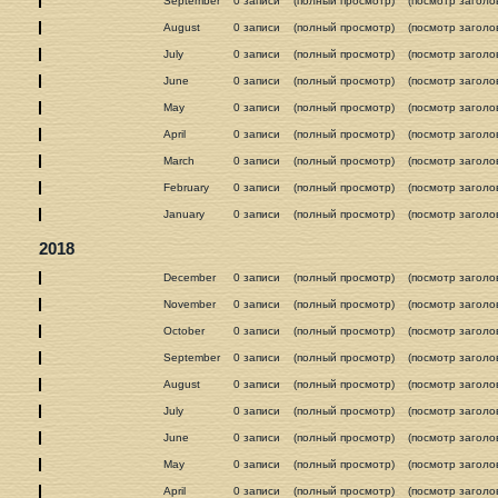
September
0 записи
(полный просмотр)
(посмотр заголо
August
0 записи
(полный просмотр)
(посмотр заголо
July
0 записи
(полный просмотр)
(посмотр заголо
June
0 записи
(полный просмотр)
(посмотр заголо
May
0 записи
(полный просмотр)
(посмотр заголо
April
0 записи
(полный просмотр)
(посмотр заголо
March
0 записи
(полный просмотр)
(посмотр заголо
February
0 записи
(полный просмотр)
(посмотр заголо
January
0 записи
(полный просмотр)
(посмотр заголо
2018
December
0 записи
(полный просмотр)
(посмотр заголо
November
0 записи
(полный просмотр)
(посмотр заголо
October
0 записи
(полный просмотр)
(посмотр заголо
September
0 записи
(полный просмотр)
(посмотр заголо
August
0 записи
(полный просмотр)
(посмотр заголо
July
0 записи
(полный просмотр)
(посмотр заголо
June
0 записи
(полный просмотр)
(посмотр заголо
May
0 записи
(полный просмотр)
(посмотр заголо
April
0 записи
(полный просмотр)
(посмотр заголо