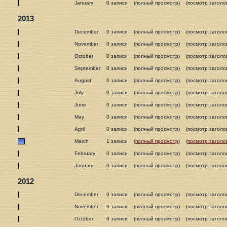
January
0 записи
(полный просмотр)
(посмотр заголо
2013
December
0 записи
(полный просмотр)
(посмотр заголо
November
0 записи
(полный просмотр)
(посмотр заголо
October
0 записи
(полный просмотр)
(посмотр заголо
September
0 записи
(полный просмотр)
(посмотр заголо
August
0 записи
(полный просмотр)
(посмотр заголо
July
0 записи
(полный просмотр)
(посмотр заголо
June
0 записи
(полный просмотр)
(посмотр заголо
May
0 записи
(полный просмотр)
(посмотр заголо
April
0 записи
(полный просмотр)
(посмотр заголо
March
1 записи
(
полный просмотр
)
(
посмотр заголо
February
0 записи
(полный просмотр)
(посмотр заголо
January
0 записи
(полный просмотр)
(посмотр заголо
2012
December
0 записи
(полный просмотр)
(посмотр заголо
November
0 записи
(полный просмотр)
(посмотр заголо
October
0 записи
(полный просмотр)
(посмотр заголо