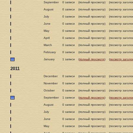
September
0 записи
(полный просмотр)
(посмотр заголо
August
0 записи
(полный просмотр)
(посмотр заголо
July
0 записи
(полный просмотр)
(посмотр заголо
June
0 записи
(полный просмотр)
(посмотр заголо
May
0 записи
(полный просмотр)
(посмотр заголо
April
0 записи
(полный просмотр)
(посмотр заголо
March
0 записи
(полный просмотр)
(посмотр заголо
February
0 записи
(полный просмотр)
(посмотр заголо
January
1 записи
(
полный просмотр
)
(
посмотр заголо
2011
December
0 записи
(полный просмотр)
(посмотр заголо
November
0 записи
(полный просмотр)
(посмотр заголо
October
0 записи
(полный просмотр)
(посмотр заголо
September
1 записи
(
полный просмотр
)
(
посмотр заголо
August
0 записи
(полный просмотр)
(посмотр заголо
July
0 записи
(полный просмотр)
(посмотр заголо
June
0 записи
(полный просмотр)
(посмотр заголо
May
0 записи
(полный просмотр)
(посмотр заголо