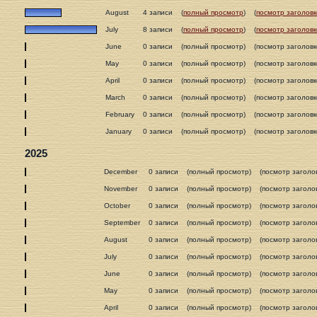
August
4 записи
(
полный просмотр
)
(
посмотр заголовк
July
8 записи
(
полный просмотр
)
(
посмотр заголовк
June
0 записи
(полный просмотр)
(посмотр заголовк
May
0 записи
(полный просмотр)
(посмотр заголовк
April
0 записи
(полный просмотр)
(посмотр заголовк
March
0 записи
(полный просмотр)
(посмотр заголовк
February
0 записи
(полный просмотр)
(посмотр заголовк
January
0 записи
(полный просмотр)
(посмотр заголовк
2025
December
0 записи
(полный просмотр)
(посмотр заголо
November
0 записи
(полный просмотр)
(посмотр заголо
October
0 записи
(полный просмотр)
(посмотр заголо
September
0 записи
(полный просмотр)
(посмотр заголо
August
0 записи
(полный просмотр)
(посмотр заголо
July
0 записи
(полный просмотр)
(посмотр заголо
June
0 записи
(полный просмотр)
(посмотр заголо
May
0 записи
(полный просмотр)
(посмотр заголо
April
0 записи
(полный просмотр)
(посмотр заголо