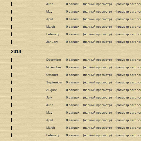
June
0 записи
(полный просмотр)
(посмотр заголо
May
0 записи
(полный просмотр)
(посмотр заголо
April
0 записи
(полный просмотр)
(посмотр заголо
March
0 записи
(полный просмотр)
(посмотр заголо
February
0 записи
(полный просмотр)
(посмотр заголо
January
0 записи
(полный просмотр)
(посмотр заголо
2014
December
0 записи
(полный просмотр)
(посмотр заголо
November
0 записи
(полный просмотр)
(посмотр заголо
October
0 записи
(полный просмотр)
(посмотр заголо
September
0 записи
(полный просмотр)
(посмотр заголо
August
0 записи
(полный просмотр)
(посмотр заголо
July
0 записи
(полный просмотр)
(посмотр заголо
June
0 записи
(полный просмотр)
(посмотр заголо
May
0 записи
(полный просмотр)
(посмотр заголо
April
0 записи
(полный просмотр)
(посмотр заголо
March
0 записи
(полный просмотр)
(посмотр заголо
February
0 записи
(полный просмотр)
(посмотр заголо