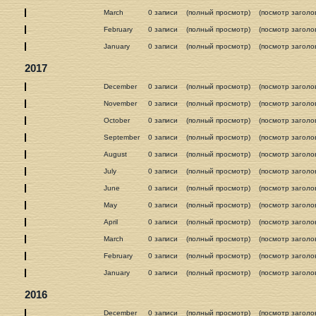
March
0 записи
(полный просмотр)
(посмотр заголо
February
0 записи
(полный просмотр)
(посмотр заголо
January
0 записи
(полный просмотр)
(посмотр заголо
2017
December
0 записи
(полный просмотр)
(посмотр заголо
November
0 записи
(полный просмотр)
(посмотр заголо
October
0 записи
(полный просмотр)
(посмотр заголо
September
0 записи
(полный просмотр)
(посмотр заголо
August
0 записи
(полный просмотр)
(посмотр заголо
July
0 записи
(полный просмотр)
(посмотр заголо
June
0 записи
(полный просмотр)
(посмотр заголо
May
0 записи
(полный просмотр)
(посмотр заголо
April
0 записи
(полный просмотр)
(посмотр заголо
March
0 записи
(полный просмотр)
(посмотр заголо
February
0 записи
(полный просмотр)
(посмотр заголо
January
0 записи
(полный просмотр)
(посмотр заголо
2016
December
0 записи
(полный просмотр)
(посмотр заголо