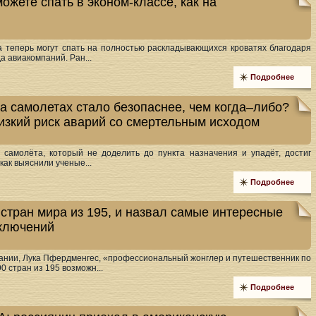
ожете спать в эконом-классе, как на
а теперь могут спать на полностью раскладывающихся кроватях благодаря
 авиакомпаний. Ран...
Подробнее
на самолетах стало безопаснее, чем когда–либо?
изкий риск аварий со смертельным исходом
у самолёта, который не доделить до пункта назначения и упадёт, достиг
как выяснили ученые...
Подробнее
 стран мира из 195, и назвал самые интересные
иключений
ании, Лука Пфердменгес, «профессиональный жонглер и путешественник по
0 стран из 195 возможн...
Подробнее