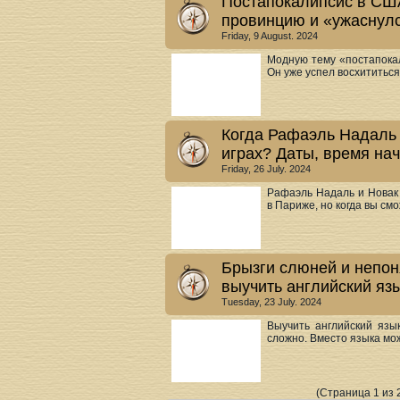
Постапокалипсис в США
провинцию и «ужаснул
Friday, 9 August. 2024
Модную тему «постапока
Он уже успел восхититься
Когда Рафаэль Надаль
играх? Даты, время на
Friday, 26 July. 2024
Рафаэль Надаль и Новак 
в Париже, но когда вы смо
Брызги слюней и непоня
выучить английский яз
Tuesday, 23 July. 2024
Выучить английский язы
сложно. Вместо языка мож
(Страница 1 из 