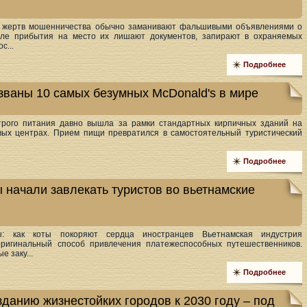
, жертв мошенничества обычно заманивают фальшивыми объявлениями о
сле прибытия на место их лишают документов, запирают в охраняемых
с...
Подробнее
азваны 10 самых безумных McDonald's в мире
трого питания давно вышла за рамки стандартных кирпичных зданий на
овых центрах. Прием пищи превратился в самостоятельный туристический
Подробнее
 начали завлекать туристов во вьетнамские
ы: как коты покоряют сердца иностранцев Вьетнамская индустрия
оригинальный способ привлечения платежеспособных путешественников.
е заку...
Подробнее
зданию жизнестойких городов к 2030 году – под