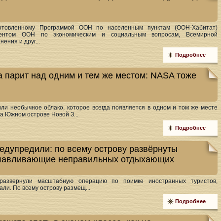
готовленному Программой ООН по населенным пунктам (ООН-Хабитат)
ментом ООН по экономическим и социальным вопросам, Всемирной
ения и друг...
Подробнее
а парит над одним и тем же местом: NASA тоже
ю
ли необычное облако, которое всегда появляется в одном и том же месте
а Южном острове Новой З...
Подробнее
редупредили: по всему острову развёрнуты
тлавливающие неправильных отдыхающих
 развернули масштабную операцию по поимке иностранных туристов,
ли. По всему острову размещ...
Подробнее