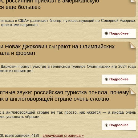
: россиянин приехал в американскую
ся еще больше»
липсиса в США» развивает блогер, путешествующий по Северной Америке.
 красотами национал...
Подробнее
 и Новак Джокович сыграют на Олимпийских
чала и формат
Джокович примут участие в теннисном турнире Олимпийских игр 2024 года
жете их посмотрет...
Подробнее
тные звуки: российская туристка поняла, почему
ык в англоговорящей стране очень сложно
к в англоговорящей стране не так просто, как кажется — а иногда очень
но услышать «брызги ...
Подробнее
28, всего записей: 418)
следующая страница »