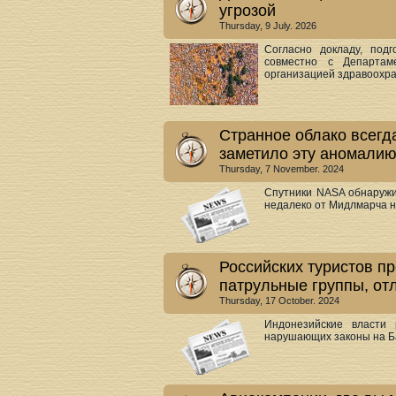
угрозой
Thursday, 9 July. 2026
Согласно докладу, под
совместно с Департа
организацией здравоохран
Странное облако всегд
заметило эту аномали
Thursday, 7 November. 2024
Спутники NASA обнаружи
недалеко от Мидлмарча н
Российских туристов п
патрульные группы, о
Thursday, 17 October. 2024
Индонезийские власти
нарушающих законы на Ба