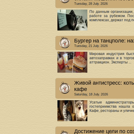
Tuesday, 28 July. 2026
По данным организации
работе за рубежом. По
комплексах, держат под по
Бургер на танцполе: н
Tuesday, 21 July. 2026
Мировая индустрия быс
автозаправках и в торг
аттракцион. Эксперты ...
Живой антистресс: коты
кафе
Saturday, 18 July. 2026
Усатые администратор
гостеприимства нашла 
Кафе, рестораны и уличны
Достижение цели по со