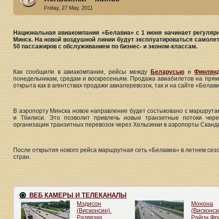
Friday, 27 May. 2011
Национальная авиакомпания «Белавиа» с 1 июня начинает регуляр
Минск. На новой воздушной линии будут эксплуатироваться самоле
50 пассажиров с обслуживанием по бизнес- и эконом-классам.
Как сообщили в авиакомпании, рейсы между
Беларусью
и
Финлян
понедельникам, средам и воскресеньям. Продажа авиабилетов на прям
открыта как в агентствах продажи авиаперевозок, так и на сайте «Белави
В аэропорту Минска новое направление будет состыковано с маршрутам
и Тбилиси. Это позволит привлечь новые транзитные потоки чере
организации транзитных перевозок через Хельсинки в аэропорты Сканд
После открытия нового рейса маршрутная сеть «Белавиа» в летнем сезо
стран.