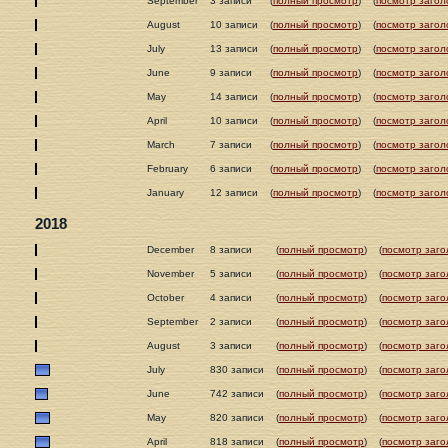
September
3 записи
(
полный просмотр
)
(
посмотр загол
August
10 записи
(
полный просмотр
)
(
посмотр загол
July
13 записи
(
полный просмотр
)
(
посмотр загол
June
9 записи
(
полный просмотр
)
(
посмотр загол
May
14 записи
(
полный просмотр
)
(
посмотр загол
April
10 записи
(
полный просмотр
)
(
посмотр загол
March
7 записи
(
полный просмотр
)
(
посмотр загол
February
6 записи
(
полный просмотр
)
(
посмотр загол
January
12 записи
(
полный просмотр
)
(
посмотр загол
2018
December
8 записи
(
полный просмотр
)
(
посмотр заго
November
5 записи
(
полный просмотр
)
(
посмотр заго
October
4 записи
(
полный просмотр
)
(
посмотр заго
September
2 записи
(
полный просмотр
)
(
посмотр заго
August
3 записи
(
полный просмотр
)
(
посмотр заго
July
830 записи
(
полный просмотр
)
(
посмотр заго
June
742 записи
(
полный просмотр
)
(
посмотр заго
May
820 записи
(
полный просмотр
)
(
посмотр заго
April
818 записи
(
полный просмотр
)
(
посмотр заго