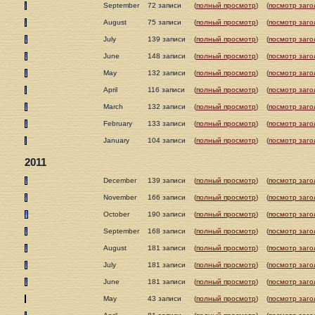
September
72 записи
(
полный просмотр
)
(
посмотр заго
August
75 записи
(
полный просмотр
)
(
посмотр заго
July
139 записи
(
полный просмотр
)
(
посмотр заго
June
148 записи
(
полный просмотр
)
(
посмотр заго
May
132 записи
(
полный просмотр
)
(
посмотр заго
April
116 записи
(
полный просмотр
)
(
посмотр заго
March
132 записи
(
полный просмотр
)
(
посмотр заго
February
133 записи
(
полный просмотр
)
(
посмотр заго
January
104 записи
(
полный просмотр
)
(
посмотр заго
2011
December
139 записи
(
полный просмотр
)
(
посмотр заго
November
166 записи
(
полный просмотр
)
(
посмотр заго
October
190 записи
(
полный просмотр
)
(
посмотр заго
September
168 записи
(
полный просмотр
)
(
посмотр заго
August
181 записи
(
полный просмотр
)
(
посмотр заго
July
181 записи
(
полный просмотр
)
(
посмотр заго
June
181 записи
(
полный просмотр
)
(
посмотр заго
May
43 записи
(
полный просмотр
)
(
посмотр заго