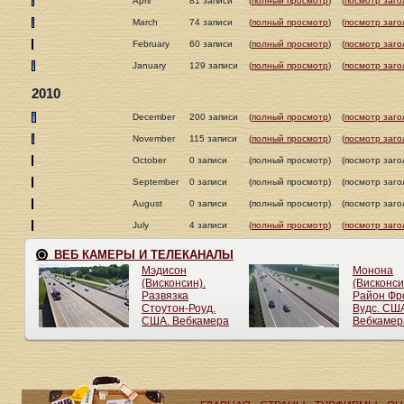
April
81 записи
(
полный просмотр
)
(
посмотр заго
March
74 записи
(
полный просмотр
)
(
посмотр заго
February
60 записи
(
полный просмотр
)
(
посмотр заго
January
129 записи
(
полный просмотр
)
(
посмотр заго
2010
December
200 записи
(
полный просмотр
)
(
посмотр заго
November
115 записи
(
полный просмотр
)
(
посмотр заго
October
0 записи
(полный просмотр)
(посмотр заго
September
0 записи
(полный просмотр)
(посмотр заго
August
0 записи
(полный просмотр)
(посмотр заго
July
4 записи
(
полный просмотр
)
(
посмотр заго