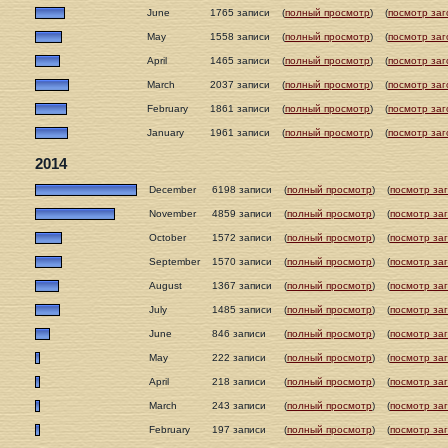
June
1765 записи
(
полный просмотр
)
(
посмотр заг
May
1558 записи
(
полный просмотр
)
(
посмотр заг
April
1465 записи
(
полный просмотр
)
(
посмотр заг
March
2037 записи
(
полный просмотр
)
(
посмотр заг
February
1861 записи
(
полный просмотр
)
(
посмотр заг
January
1961 записи
(
полный просмотр
)
(
посмотр заг
2014
December
6198 записи
(
полный просмотр
)
(
посмотр за
November
4859 записи
(
полный просмотр
)
(
посмотр за
October
1572 записи
(
полный просмотр
)
(
посмотр за
September
1570 записи
(
полный просмотр
)
(
посмотр за
August
1367 записи
(
полный просмотр
)
(
посмотр за
July
1485 записи
(
полный просмотр
)
(
посмотр за
June
846 записи
(
полный просмотр
)
(
посмотр за
May
222 записи
(
полный просмотр
)
(
посмотр за
April
218 записи
(
полный просмотр
)
(
посмотр за
March
243 записи
(
полный просмотр
)
(
посмотр за
February
197 записи
(
полный просмотр
)
(
посмотр за