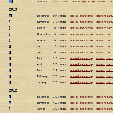
January
829 записи
(
полный просмотр
)
(
посмотр за
2013
December
564 записи
(
полный просмотр
)
(
посмотр заго
November
278 записи
(
полный просмотр
)
(
посмотр заго
October
268 записи
(
полный просмотр
)
(
посмотр заго
September
260 записи
(
полный просмотр
)
(
посмотр заго
August
255 записи
(
полный просмотр
)
(
посмотр заго
July
370 записи
(
полный просмотр
)
(
посмотр заго
June
353 записи
(
полный просмотр
)
(
посмотр заго
May
316 записи
(
полный просмотр
)
(
посмотр заго
April
325 записи
(
полный просмотр
)
(
посмотр заго
March
317 записи
(
полный просмотр
)
(
посмотр заго
February
325 записи
(
полный просмотр
)
(
посмотр заго
January
326 записи
(
полный просмотр
)
(
посмотр заго
2012
December
342 записи
(
полный просмотр
)
(
посмотр заго
November
419 записи
(
полный просмотр
)
(
посмотр заго
October
247 записи
(
полный просмотр
)
(
посмотр заго