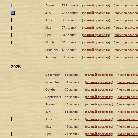
August
172 записи
(
полный просмотр
)
(
посмотр заголо
July
731 записи
(
полный просмотр
)
(
посмотр заголо
June
80 записи
(
полный просмотр
)
(
посмотр заголо
May
97 записи
(
полный просмотр
)
(
посмотр заголо
April
94 записи
(
полный просмотр
)
(
посмотр заголо
March
66 записи
(
полный просмотр
)
(
посмотр заголо
February
48 записи
(
полный просмотр
)
(
посмотр заголо
January
51 записи
(
полный просмотр
)
(
посмотр заголо
2025
December
55 записи
(
полный просмотр
)
(
посмотр заго
November
54 записи
(
полный просмотр
)
(
посмотр заго
October
60 записи
(
полный просмотр
)
(
посмотр заго
September
57 записи
(
полный просмотр
)
(
посмотр заго
August
47 записи
(
полный просмотр
)
(
посмотр заго
July
56 записи
(
полный просмотр
)
(
посмотр заго
June
65 записи
(
полный просмотр
)
(
посмотр заго
May
44 записи
(
полный просмотр
)
(
посмотр заго
April
71 записи
(
полный просмотр
)
(
посмотр заго