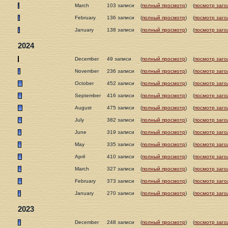
March
103 записи
(
полный просмотр
)
(
посмотр заго
February
136 записи
(
полный просмотр
)
(
посмотр заго
January
138 записи
(
полный просмотр
)
(
посмотр заго
2024
December
49 записи
(
полный просмотр
)
(
посмотр заго
November
236 записи
(
полный просмотр
)
(
посмотр заго
October
452 записи
(
полный просмотр
)
(
посмотр заго
September
416 записи
(
полный просмотр
)
(
посмотр заго
August
475 записи
(
полный просмотр
)
(
посмотр заго
July
382 записи
(
полный просмотр
)
(
посмотр заго
June
319 записи
(
полный просмотр
)
(
посмотр заго
May
335 записи
(
полный просмотр
)
(
посмотр заго
April
410 записи
(
полный просмотр
)
(
посмотр заго
March
327 записи
(
полный просмотр
)
(
посмотр заго
February
373 записи
(
полный просмотр
)
(
посмотр заго
January
270 записи
(
полный просмотр
)
(
посмотр заго
2023
December
248 записи
(
полный просмотр
)
(
посмотр заго