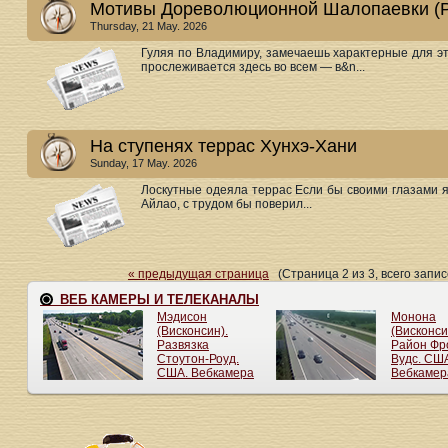
Мотивы Дореволюционной Шалопаевки (Р
Thursday, 21 May. 2026
Гуляя по Владимиру, замечаешь характерные для эт
прослеживается здесь во всем — в&n...
На ступенях террас Хунхэ-Хани
Sunday, 17 May. 2026
Лоскутные одеяла террас Если бы своими глазами я
Айлао, с трудом бы поверил...
« предыдущая страница
(Страница 2 из 3, всего запи