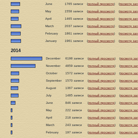
June
1765 записи
(
полный просмотр
)
(
посмотр заг
May
1558 записи
(
полный просмотр
)
(
посмотр заг
April
1465 записи
(
полный просмотр
)
(
посмотр заг
March
2037 записи
(
полный просмотр
)
(
посмотр заг
February
1861 записи
(
полный просмотр
)
(
посмотр заг
January
1961 записи
(
полный просмотр
)
(
посмотр заг
2014
December
6198 записи
(
полный просмотр
)
(
посмотр за
November
4859 записи
(
полный просмотр
)
(
посмотр за
October
1572 записи
(
полный просмотр
)
(
посмотр за
September
1570 записи
(
полный просмотр
)
(
посмотр за
August
1367 записи
(
полный просмотр
)
(
посмотр за
July
1485 записи
(
полный просмотр
)
(
посмотр за
June
846 записи
(
полный просмотр
)
(
посмотр за
May
222 записи
(
полный просмотр
)
(
посмотр за
April
218 записи
(
полный просмотр
)
(
посмотр за
March
243 записи
(
полный просмотр
)
(
посмотр за
February
197 записи
(
полный просмотр
)
(
посмотр за