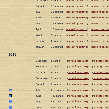
September
3 записи
(
полный просмотр
)
(
посмотр загол
August
10 записи
(
полный просмотр
)
(
посмотр загол
July
13 записи
(
полный просмотр
)
(
посмотр загол
June
9 записи
(
полный просмотр
)
(
посмотр загол
May
14 записи
(
полный просмотр
)
(
посмотр загол
April
10 записи
(
полный просмотр
)
(
посмотр загол
March
7 записи
(
полный просмотр
)
(
посмотр загол
February
6 записи
(
полный просмотр
)
(
посмотр загол
January
12 записи
(
полный просмотр
)
(
посмотр загол
2018
December
8 записи
(
полный просмотр
)
(
посмотр заго
November
5 записи
(
полный просмотр
)
(
посмотр заго
October
4 записи
(
полный просмотр
)
(
посмотр заго
September
2 записи
(
полный просмотр
)
(
посмотр заго
August
3 записи
(
полный просмотр
)
(
посмотр заго
July
830 записи
(
полный просмотр
)
(
посмотр заго
June
742 записи
(
полный просмотр
)
(
посмотр заго
May
820 записи
(
полный просмотр
)
(
посмотр заго
April
818 записи
(
полный просмотр
)
(
посмотр заго