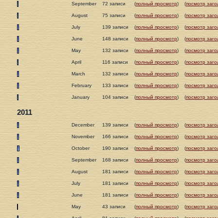
September
72 записи
(
полный просмотр
)
(
посмотр заго
August
75 записи
(
полный просмотр
)
(
посмотр заго
July
139 записи
(
полный просмотр
)
(
посмотр заго
June
148 записи
(
полный просмотр
)
(
посмотр заго
May
132 записи
(
полный просмотр
)
(
посмотр заго
April
116 записи
(
полный просмотр
)
(
посмотр заго
March
132 записи
(
полный просмотр
)
(
посмотр заго
February
133 записи
(
полный просмотр
)
(
посмотр заго
January
104 записи
(
полный просмотр
)
(
посмотр заго
2011
December
139 записи
(
полный просмотр
)
(
посмотр заго
November
166 записи
(
полный просмотр
)
(
посмотр заго
October
190 записи
(
полный просмотр
)
(
посмотр заго
September
168 записи
(
полный просмотр
)
(
посмотр заго
August
181 записи
(
полный просмотр
)
(
посмотр заго
July
181 записи
(
полный просмотр
)
(
посмотр заго
June
181 записи
(
полный просмотр
)
(
посмотр заго
May
43 записи
(
полный просмотр
)
(
посмотр заго