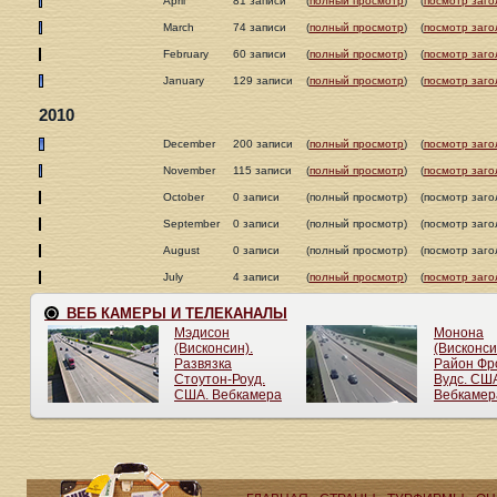
April
81 записи
(
полный просмотр
)
(
посмотр заго
March
74 записи
(
полный просмотр
)
(
посмотр заго
February
60 записи
(
полный просмотр
)
(
посмотр заго
January
129 записи
(
полный просмотр
)
(
посмотр заго
2010
December
200 записи
(
полный просмотр
)
(
посмотр заго
November
115 записи
(
полный просмотр
)
(
посмотр заго
October
0 записи
(полный просмотр)
(посмотр заго
September
0 записи
(полный просмотр)
(посмотр заго
August
0 записи
(полный просмотр)
(посмотр заго
July
4 записи
(
полный просмотр
)
(
посмотр заго