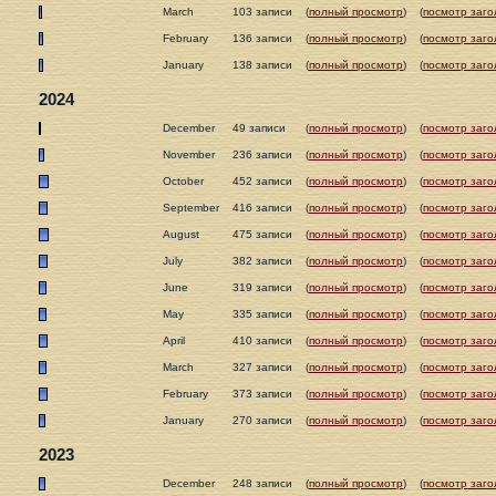
March
103 записи
(
полный просмотр
)
(
посмотр заго
February
136 записи
(
полный просмотр
)
(
посмотр заго
January
138 записи
(
полный просмотр
)
(
посмотр заго
2024
December
49 записи
(
полный просмотр
)
(
посмотр заго
November
236 записи
(
полный просмотр
)
(
посмотр заго
October
452 записи
(
полный просмотр
)
(
посмотр заго
September
416 записи
(
полный просмотр
)
(
посмотр заго
August
475 записи
(
полный просмотр
)
(
посмотр заго
July
382 записи
(
полный просмотр
)
(
посмотр заго
June
319 записи
(
полный просмотр
)
(
посмотр заго
May
335 записи
(
полный просмотр
)
(
посмотр заго
April
410 записи
(
полный просмотр
)
(
посмотр заго
March
327 записи
(
полный просмотр
)
(
посмотр заго
February
373 записи
(
полный просмотр
)
(
посмотр заго
January
270 записи
(
полный просмотр
)
(
посмотр заго
2023
December
248 записи
(
полный просмотр
)
(
посмотр заго