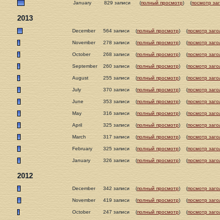
January
829 записи
(
полный просмотр
)
(
посмотр за
2013
December
564 записи
(
полный просмотр
)
(
посмотр заго
November
278 записи
(
полный просмотр
)
(
посмотр заго
October
268 записи
(
полный просмотр
)
(
посмотр заго
September
260 записи
(
полный просмотр
)
(
посмотр заго
August
255 записи
(
полный просмотр
)
(
посмотр заго
July
370 записи
(
полный просмотр
)
(
посмотр заго
June
353 записи
(
полный просмотр
)
(
посмотр заго
May
316 записи
(
полный просмотр
)
(
посмотр заго
April
325 записи
(
полный просмотр
)
(
посмотр заго
March
317 записи
(
полный просмотр
)
(
посмотр заго
February
325 записи
(
полный просмотр
)
(
посмотр заго
January
326 записи
(
полный просмотр
)
(
посмотр заго
2012
December
342 записи
(
полный просмотр
)
(
посмотр заго
November
419 записи
(
полный просмотр
)
(
посмотр заго
October
247 записи
(
полный просмотр
)
(
посмотр заго