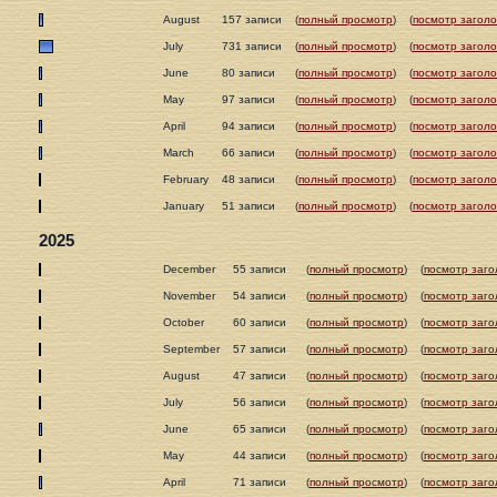
August
157 записи
(
полный просмотр
)
(
посмотр заголо
July
731 записи
(
полный просмотр
)
(
посмотр заголо
June
80 записи
(
полный просмотр
)
(
посмотр заголо
May
97 записи
(
полный просмотр
)
(
посмотр заголо
April
94 записи
(
полный просмотр
)
(
посмотр заголо
March
66 записи
(
полный просмотр
)
(
посмотр заголо
February
48 записи
(
полный просмотр
)
(
посмотр заголо
January
51 записи
(
полный просмотр
)
(
посмотр заголо
2025
December
55 записи
(
полный просмотр
)
(
посмотр заго
November
54 записи
(
полный просмотр
)
(
посмотр заго
October
60 записи
(
полный просмотр
)
(
посмотр заго
September
57 записи
(
полный просмотр
)
(
посмотр заго
August
47 записи
(
полный просмотр
)
(
посмотр заго
July
56 записи
(
полный просмотр
)
(
посмотр заго
June
65 записи
(
полный просмотр
)
(
посмотр заго
May
44 записи
(
полный просмотр
)
(
посмотр заго
April
71 записи
(
полный просмотр
)
(
посмотр заго