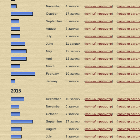
November
4 записи
(
полный просмотр
)
(
посмотр загол
October
17 записи
(
полный просмотр
)
(
посмотр загол
September
6 записи
(
полный просмотр
)
(
посмотр загол
August
7 записи
(
полный просмотр
)
(
посмотр загол
July
7 записи
(
полный просмотр
)
(
посмотр загол
June
11 записи
(
полный просмотр
)
(
посмотр загол
May
12 записи
(
полный просмотр
)
(
посмотр загол
April
12 записи
(
полный просмотр
)
(
посмотр загол
March
7 записи
(
полный просмотр
)
(
посмотр загол
February
19 записи
(
полный просмотр
)
(
посмотр загол
January
3 записи
(
полный просмотр
)
(
посмотр загол
2015
December
10 записи
(
полный просмотр
)
(
посмотр загол
November
6 записи
(
полный просмотр
)
(
посмотр загол
October
7 записи
(
полный просмотр
)
(
посмотр загол
September
17 записи
(
полный просмотр
)
(
посмотр загол
August
8 записи
(
полный просмотр
)
(
посмотр загол
July
8 записи
(
полный просмотр
)
(
посмотр загол