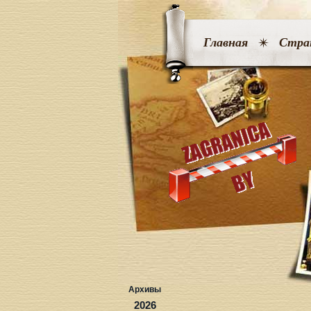
Главная
Стра
Архивы
2026