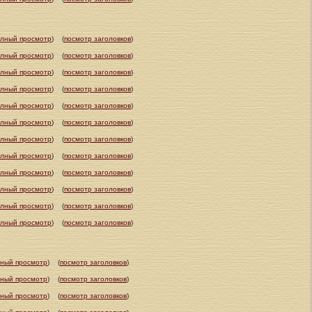
олный просмотр
)
(
посмотр заголовков
)
олный просмотр
)
(
посмотр заголовков
)
олный просмотр
)
(
посмотр заголовков
)
олный просмотр
)
(
посмотр заголовков
)
олный просмотр
)
(
посмотр заголовков
)
олный просмотр
)
(
посмотр заголовков
)
олный просмотр
)
(
посмотр заголовков
)
олный просмотр
)
(
посмотр заголовков
)
олный просмотр
)
(
посмотр заголовков
)
олный просмотр
)
(
посмотр заголовков
)
олный просмотр
)
(
посмотр заголовков
)
олный просмотр
)
(
посмотр заголовков
)
ный просмотр
)
(
посмотр заголовков
)
ный просмотр
)
(
посмотр заголовков
)
ный просмотр
)
(
посмотр заголовков
)