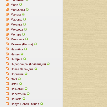
Мали
Мальдивы
Мальта
Марокко
Мексика
Молдова
Монако
Монголия
Мьянма (Бирма)
Намибия
Непал
Нигерия
Нидерланды (Голландия)
Новая Зеландия
Норвегия
ОАЭ
Оман
Пакистан
Палестина
Панама
Папуа-Новая Гвинея