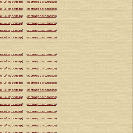
олный просмотр
)
(
посмотр заголовков
)
олный просмотр
)
(
посмотр заголовков
)
олный просмотр
)
(
посмотр заголовков
)
олный просмотр
)
(
посмотр заголовков
)
олный просмотр
)
(
посмотр заголовков
)
олный просмотр
)
(
посмотр заголовков
)
олный просмотр
)
(
посмотр заголовков
)
олный просмотр
)
(
посмотр заголовков
)
олный просмотр
)
(
посмотр заголовков
)
олный просмотр
)
(
посмотр заголовков
)
олный просмотр
)
(
посмотр заголовков
)
олный просмотр
)
(
посмотр заголовков
)
олный просмотр
)
(
посмотр заголовков
)
олный просмотр
)
(
посмотр заголовков
)
олный просмотр
)
(
посмотр заголовков
)
олный просмотр
)
(
посмотр заголовков
)
олный просмотр
)
(
посмотр заголовков
)
олный просмотр
)
(
посмотр заголовков
)