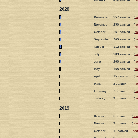
2020
December
257 записи
(
п
November
250 записи
(
п
October
257 записи
(
п
September
283 записи
(
п
August
312 записи
(
п
July
283 записи
(
п
June
260 записи
(
п
May
165 записи
(
п
April
15 записи
(
п
March
2 записи
(
п
February
7 записи
(
п
January
7 записи
(
п
2019
December
6 записи
(
пол
November
7 записи
(
пол
October
11 записи
(
пол