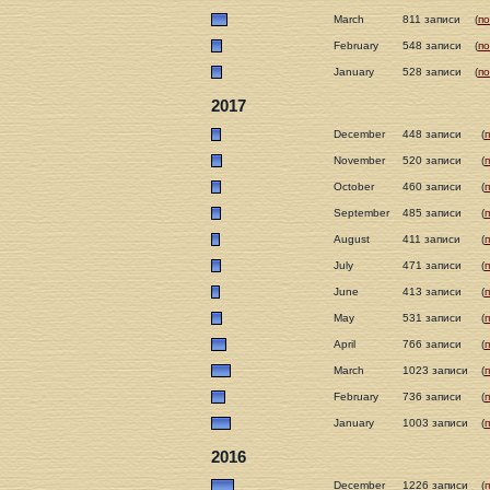
March
811 записи
(
п
February
548 записи
(
п
January
528 записи
(
п
2017
December
448 записи
(
November
520 записи
(
October
460 записи
(
September
485 записи
(
August
411 записи
(
July
471 записи
(
June
413 записи
(
May
531 записи
(
April
766 записи
(
March
1023 записи
(
February
736 записи
(
January
1003 записи
(
2016
December
1226 записи
(