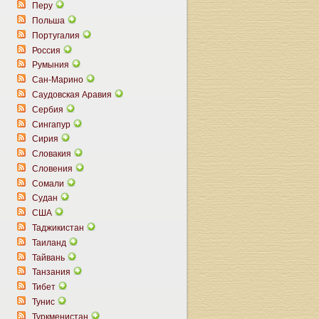
Перу
Польша
Португалия
Россия
Румыния
Сан-Марино
Саудовская Аравия
Сербия
Сингапур
Сирия
Словакия
Словения
Сомали
Судан
США
Таджикистан
Таиланд
Тайвань
Танзания
Тибет
Тунис
Туркменистан