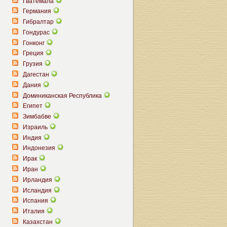
Гватемала
Германия
Гибралтар
Гондурас
Гонконг
Греция
Грузия
Дагестан
Дания
Доминиканская Республика
Египет
Зимбабве
Израиль
Индия
Индонезия
Ирак
Иран
Ирландия
Исландия
Испания
Италия
Казахстан