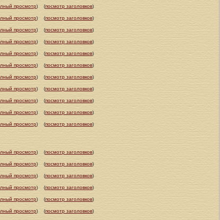
олный просмотр
)
(
посмотр заголовков
)
олный просмотр
)
(
посмотр заголовков
)
олный просмотр
)
(
посмотр заголовков
)
олный просмотр
)
(
посмотр заголовков
)
олный просмотр
)
(
посмотр заголовков
)
олный просмотр
)
(
посмотр заголовков
)
олный просмотр
)
(
посмотр заголовков
)
олный просмотр
)
(
посмотр заголовков
)
олный просмотр
)
(
посмотр заголовков
)
олный просмотр
)
(
посмотр заголовков
)
олный просмотр
)
(
посмотр заголовков
)
олный просмотр
)
(
посмотр заголовков
)
олный просмотр
)
(
посмотр заголовков
)
олный просмотр
)
(
посмотр заголовков
)
олный просмотр
)
(
посмотр заголовков
)
олный просмотр
)
(
посмотр заголовков
)
олный просмотр
)
(
посмотр заголовков
)