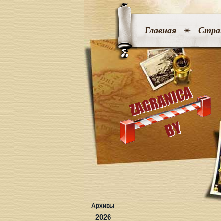
Главная
Стра
Архивы
2026