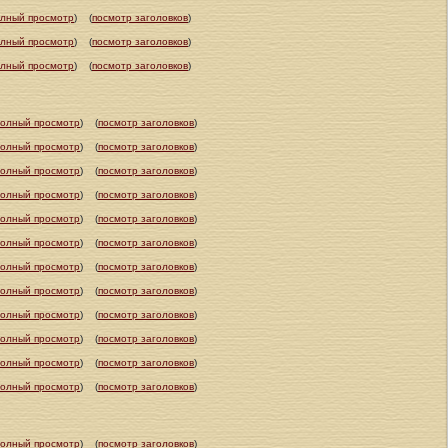
олный просмотр
)
(
посмотр заголовков
)
олный просмотр
)
(
посмотр заголовков
)
олный просмотр
)
(
посмотр заголовков
)
полный просмотр
)
(
посмотр заголовков
)
полный просмотр
)
(
посмотр заголовков
)
полный просмотр
)
(
посмотр заголовков
)
полный просмотр
)
(
посмотр заголовков
)
полный просмотр
)
(
посмотр заголовков
)
полный просмотр
)
(
посмотр заголовков
)
полный просмотр
)
(
посмотр заголовков
)
полный просмотр
)
(
посмотр заголовков
)
полный просмотр
)
(
посмотр заголовков
)
полный просмотр
)
(
посмотр заголовков
)
полный просмотр
)
(
посмотр заголовков
)
полный просмотр
)
(
посмотр заголовков
)
полный просмотр
)
(
посмотр заголовков
)