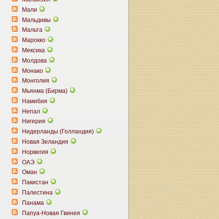
Мали
Мальдивы
Мальта
Марокко
Мексика
Молдова
Монако
Монголия
Мьянма (Бирма)
Намибия
Непал
Нигерия
Нидерланды (Голландия)
Новая Зеландия
Норвегия
ОАЭ
Оман
Пакистан
Палестина
Панама
Папуа-Новая Гвинея