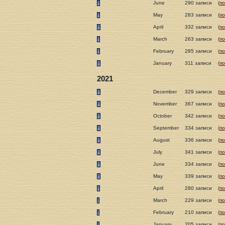
June
290 записи
(
п
May
283 записи
(
п
April
332 записи
(
п
March
263 записи
(
п
February
285 записи
(
п
January
311 записи
(
п
2021
December
329 записи
(
п
November
367 записи
(
п
October
342 записи
(
п
September
334 записи
(
п
August
336 записи
(
п
July
341 записи
(
п
June
334 записи
(
п
May
339 записи
(
п
April
280 записи
(
п
March
229 записи
(
п
February
210 записи
(
п
January
205 записи
(
п