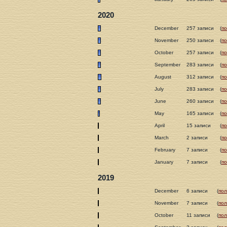
2020
December
257 записи
(
п
November
250 записи
(
п
October
257 записи
(
п
September
283 записи
(
п
August
312 записи
(
п
July
283 записи
(
п
June
260 записи
(
п
May
165 записи
(
п
April
15 записи
(
п
March
2 записи
(
п
February
7 записи
(
п
January
7 записи
(
п
2019
December
6 записи
(
пол
November
7 записи
(
пол
October
11 записи
(
пол