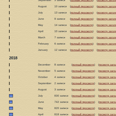
September
3 записи
(
полный просмотр
)
(
посмотр загол
August
10 записи
(
полный просмотр
)
(
посмотр загол
July
13 записи
(
полный просмотр
)
(
посмотр загол
June
9 записи
(
полный просмотр
)
(
посмотр загол
May
14 записи
(
полный просмотр
)
(
посмотр загол
April
10 записи
(
полный просмотр
)
(
посмотр загол
March
7 записи
(
полный просмотр
)
(
посмотр загол
February
6 записи
(
полный просмотр
)
(
посмотр загол
January
12 записи
(
полный просмотр
)
(
посмотр загол
2018
December
8 записи
(
полный просмотр
)
(
посмотр заго
November
5 записи
(
полный просмотр
)
(
посмотр заго
October
4 записи
(
полный просмотр
)
(
посмотр заго
September
2 записи
(
полный просмотр
)
(
посмотр заго
August
3 записи
(
полный просмотр
)
(
посмотр заго
July
830 записи
(
полный просмотр
)
(
посмотр заго
June
742 записи
(
полный просмотр
)
(
посмотр заго
May
820 записи
(
полный просмотр
)
(
посмотр заго
April
818 записи
(
полный просмотр
)
(
посмотр заго