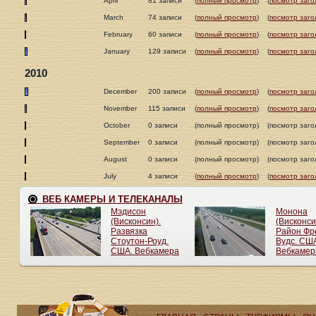
April
81 записи
(
полный просмотр
)
(
посмотр заго
March
74 записи
(
полный просмотр
)
(
посмотр заго
February
60 записи
(
полный просмотр
)
(
посмотр заго
January
129 записи
(
полный просмотр
)
(
посмотр заго
2010
December
200 записи
(
полный просмотр
)
(
посмотр заго
November
115 записи
(
полный просмотр
)
(
посмотр заго
October
0 записи
(полный просмотр)
(посмотр заго
September
0 записи
(полный просмотр)
(посмотр заго
August
0 записи
(полный просмотр)
(посмотр заго
July
4 записи
(
полный просмотр
)
(
посмотр заго