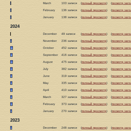
March
103 записи
(
полный просмотр
)
(
посмотр заго
February
136 записи
(
полный просмотр
)
(
посмотр заго
January
138 записи
(
полный просмотр
)
(
посмотр заго
2024
December
49 записи
(
полный просмотр
)
(
посмотр заго
November
236 записи
(
полный просмотр
)
(
посмотр заго
October
452 записи
(
полный просмотр
)
(
посмотр заго
September
416 записи
(
полный просмотр
)
(
посмотр заго
August
475 записи
(
полный просмотр
)
(
посмотр заго
July
382 записи
(
полный просмотр
)
(
посмотр заго
June
319 записи
(
полный просмотр
)
(
посмотр заго
May
335 записи
(
полный просмотр
)
(
посмотр заго
April
410 записи
(
полный просмотр
)
(
посмотр заго
March
327 записи
(
полный просмотр
)
(
посмотр заго
February
373 записи
(
полный просмотр
)
(
посмотр заго
January
270 записи
(
полный просмотр
)
(
посмотр заго
2023
December
248 записи
(
полный просмотр
)
(
посмотр заго