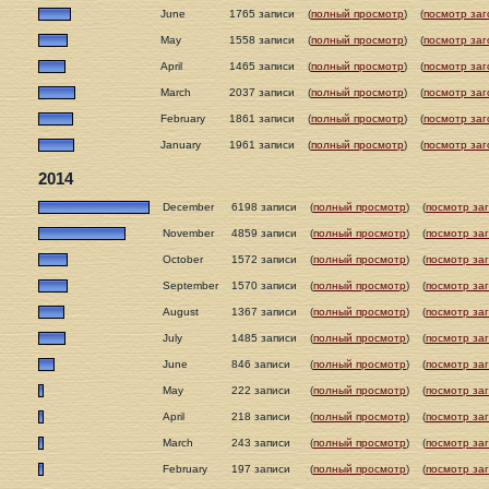
June
1765 записи
(
полный просмотр
)
(
посмотр заг
May
1558 записи
(
полный просмотр
)
(
посмотр заг
April
1465 записи
(
полный просмотр
)
(
посмотр заг
March
2037 записи
(
полный просмотр
)
(
посмотр заг
February
1861 записи
(
полный просмотр
)
(
посмотр заг
January
1961 записи
(
полный просмотр
)
(
посмотр заг
2014
December
6198 записи
(
полный просмотр
)
(
посмотр за
November
4859 записи
(
полный просмотр
)
(
посмотр за
October
1572 записи
(
полный просмотр
)
(
посмотр за
September
1570 записи
(
полный просмотр
)
(
посмотр за
August
1367 записи
(
полный просмотр
)
(
посмотр за
July
1485 записи
(
полный просмотр
)
(
посмотр за
June
846 записи
(
полный просмотр
)
(
посмотр за
May
222 записи
(
полный просмотр
)
(
посмотр за
April
218 записи
(
полный просмотр
)
(
посмотр за
March
243 записи
(
полный просмотр
)
(
посмотр за
February
197 записи
(
полный просмотр
)
(
посмотр за