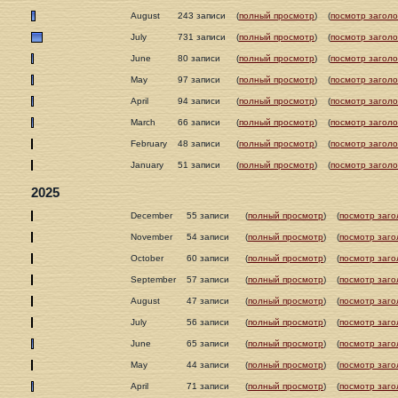
August
243 записи
(
полный просмотр
)
(
посмотр заголо
July
731 записи
(
полный просмотр
)
(
посмотр заголо
June
80 записи
(
полный просмотр
)
(
посмотр заголо
May
97 записи
(
полный просмотр
)
(
посмотр заголо
April
94 записи
(
полный просмотр
)
(
посмотр заголо
March
66 записи
(
полный просмотр
)
(
посмотр заголо
February
48 записи
(
полный просмотр
)
(
посмотр заголо
January
51 записи
(
полный просмотр
)
(
посмотр заголо
2025
December
55 записи
(
полный просмотр
)
(
посмотр заго
November
54 записи
(
полный просмотр
)
(
посмотр заго
October
60 записи
(
полный просмотр
)
(
посмотр заго
September
57 записи
(
полный просмотр
)
(
посмотр заго
August
47 записи
(
полный просмотр
)
(
посмотр заго
July
56 записи
(
полный просмотр
)
(
посмотр заго
June
65 записи
(
полный просмотр
)
(
посмотр заго
May
44 записи
(
полный просмотр
)
(
посмотр заго
April
71 записи
(
полный просмотр
)
(
посмотр заго