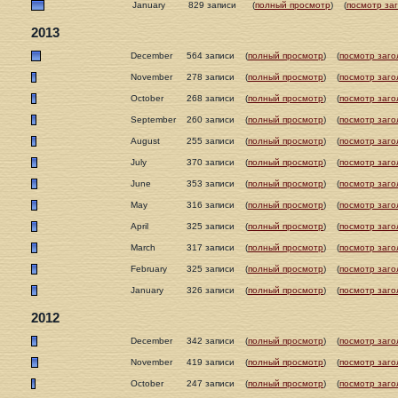
January
829 записи
(
полный просмотр
)
(
посмотр за
2013
December
564 записи
(
полный просмотр
)
(
посмотр заго
November
278 записи
(
полный просмотр
)
(
посмотр заго
October
268 записи
(
полный просмотр
)
(
посмотр заго
September
260 записи
(
полный просмотр
)
(
посмотр заго
August
255 записи
(
полный просмотр
)
(
посмотр заго
July
370 записи
(
полный просмотр
)
(
посмотр заго
June
353 записи
(
полный просмотр
)
(
посмотр заго
May
316 записи
(
полный просмотр
)
(
посмотр заго
April
325 записи
(
полный просмотр
)
(
посмотр заго
March
317 записи
(
полный просмотр
)
(
посмотр заго
February
325 записи
(
полный просмотр
)
(
посмотр заго
January
326 записи
(
полный просмотр
)
(
посмотр заго
2012
December
342 записи
(
полный просмотр
)
(
посмотр заго
November
419 записи
(
полный просмотр
)
(
посмотр заго
October
247 записи
(
полный просмотр
)
(
посмотр заго