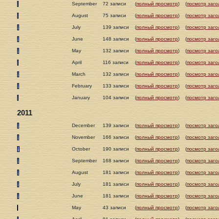
September
72 записи
(
полный просмотр
)
(
посмотр заго
August
75 записи
(
полный просмотр
)
(
посмотр заго
July
139 записи
(
полный просмотр
)
(
посмотр заго
June
148 записи
(
полный просмотр
)
(
посмотр заго
May
132 записи
(
полный просмотр
)
(
посмотр заго
April
116 записи
(
полный просмотр
)
(
посмотр заго
March
132 записи
(
полный просмотр
)
(
посмотр заго
February
133 записи
(
полный просмотр
)
(
посмотр заго
January
104 записи
(
полный просмотр
)
(
посмотр заго
2011
December
139 записи
(
полный просмотр
)
(
посмотр заго
November
166 записи
(
полный просмотр
)
(
посмотр заго
October
190 записи
(
полный просмотр
)
(
посмотр заго
September
168 записи
(
полный просмотр
)
(
посмотр заго
August
181 записи
(
полный просмотр
)
(
посмотр заго
July
181 записи
(
полный просмотр
)
(
посмотр заго
June
181 записи
(
полный просмотр
)
(
посмотр заго
May
43 записи
(
полный просмотр
)
(
посмотр заго