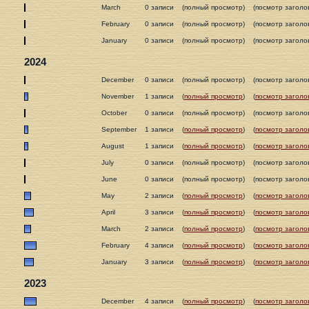
March
0 записи
(полный просмотр)
(посмотр заголо
February
0 записи
(полный просмотр)
(посмотр заголо
January
0 записи
(полный просмотр)
(посмотр заголо
2024
December
0 записи
(полный просмотр)
(посмотр заголо
November
1 записи
(
полный просмотр
)
(
посмотр заголо
October
0 записи
(полный просмотр)
(посмотр заголо
September
1 записи
(
полный просмотр
)
(
посмотр заголо
August
1 записи
(
полный просмотр
)
(
посмотр заголо
July
0 записи
(полный просмотр)
(посмотр заголо
June
0 записи
(полный просмотр)
(посмотр заголо
May
2 записи
(
полный просмотр
)
(
посмотр заголо
April
3 записи
(
полный просмотр
)
(
посмотр заголо
March
2 записи
(
полный просмотр
)
(
посмотр заголо
February
4 записи
(
полный просмотр
)
(
посмотр заголо
January
3 записи
(
полный просмотр
)
(
посмотр заголо
2023
December
4 записи
(
полный просмотр
)
(
посмотр заголо