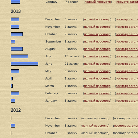
January
7 записи
(
полный просмотр
)
(
посмотр загол
2013
December
6 записи
(
полный просмотр
)
(
посмотр загол
November
6 записи
(
полный просмотр
)
(
посмотр загол
October
9 записи
(
полный просмотр
)
(
посмотр загол
September
3 записи
(
полный просмотр
)
(
посмотр загол
August
9 записи
(
полный просмотр
)
(
посмотр загол
July
13 записи
(
полный просмотр
)
(
посмотр загол
June
21 записи
(
полный просмотр
)
(
посмотр загол
May
6 записи
(
полный просмотр
)
(
посмотр загол
April
1 записи
(
полный просмотр
)
(
посмотр загол
March
1 записи
(
полный просмотр
)
(
посмотр загол
February
6 записи
(
полный просмотр
)
(
посмотр загол
January
3 записи
(
полный просмотр
)
(
посмотр загол
2012
December
0 записи
(полный просмотр)
(посмотр заголо
November
3 записи
(
полный просмотр
)
(
посмотр заголо
October
0 записи
(полный просмотр)
(посмотр заголо