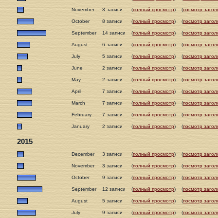
November
3 записи
(
полный просмотр
)
(
посмотр загол
October
8 записи
(
полный просмотр
)
(
посмотр загол
September
14 записи
(
полный просмотр
)
(
посмотр загол
August
6 записи
(
полный просмотр
)
(
посмотр загол
July
5 записи
(
полный просмотр
)
(
посмотр загол
June
2 записи
(
полный просмотр
)
(
посмотр загол
May
2 записи
(
полный просмотр
)
(
посмотр загол
April
7 записи
(
полный просмотр
)
(
посмотр загол
March
7 записи
(
полный просмотр
)
(
посмотр загол
February
7 записи
(
полный просмотр
)
(
посмотр загол
January
2 записи
(
полный просмотр
)
(
посмотр загол
2015
December
3 записи
(
полный просмотр
)
(
посмотр загол
November
3 записи
(
полный просмотр
)
(
посмотр загол
October
9 записи
(
полный просмотр
)
(
посмотр загол
September
12 записи
(
полный просмотр
)
(
посмотр загол
August
5 записи
(
полный просмотр
)
(
посмотр загол
July
9 записи
(
полный просмотр
)
(
посмотр загол