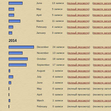
June
13 записи
(
полный просмотр
)
(
посмотр загол
May
5 записи
(
полный просмотр
)
(
посмотр загол
April
5 записи
(
полный просмотр
)
(
посмотр загол
March
11 записи
(
полный просмотр
)
(
посмотр загол
February
4 записи
(
полный просмотр
)
(
посмотр загол
January
3 записи
(
полный просмотр
)
(
посмотр загол
2014
December
24 записи
(
полный просмотр
)
(
посмотр загол
November
13 записи
(
полный просмотр
)
(
посмотр загол
October
18 записи
(
полный просмотр
)
(
посмотр загол
September
17 записи
(
полный просмотр
)
(
посмотр загол
August
1 записи
(
полный просмотр
)
(
посмотр загол
July
4 записи
(
полный просмотр
)
(
посмотр загол
June
2 записи
(
полный просмотр
)
(
посмотр загол
May
0 записи
(полный просмотр)
(посмотр загол
April
0 записи
(полный просмотр)
(посмотр загол
March
1 записи
(
полный просмотр
)
(
посмотр загол
February
0 записи
(полный просмотр)
(посмотр загол