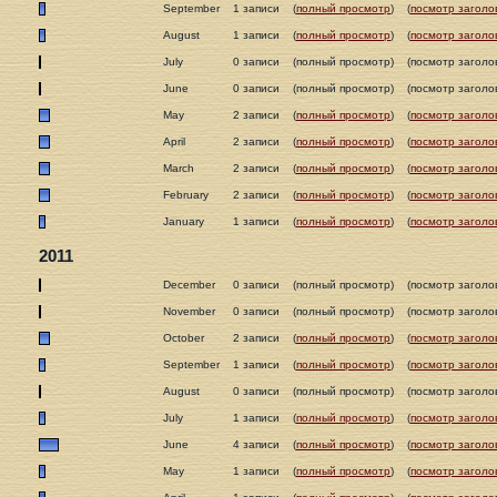
September
1 записи
(
полный просмотр
)
(
посмотр заголо
August
1 записи
(
полный просмотр
)
(
посмотр заголо
July
0 записи
(полный просмотр)
(посмотр заголо
June
0 записи
(полный просмотр)
(посмотр заголо
May
2 записи
(
полный просмотр
)
(
посмотр заголо
April
2 записи
(
полный просмотр
)
(
посмотр заголо
March
2 записи
(
полный просмотр
)
(
посмотр заголо
February
2 записи
(
полный просмотр
)
(
посмотр заголо
January
1 записи
(
полный просмотр
)
(
посмотр заголо
2011
December
0 записи
(полный просмотр)
(посмотр заголо
November
0 записи
(полный просмотр)
(посмотр заголо
October
2 записи
(
полный просмотр
)
(
посмотр заголо
September
1 записи
(
полный просмотр
)
(
посмотр заголо
August
0 записи
(полный просмотр)
(посмотр заголо
July
1 записи
(
полный просмотр
)
(
посмотр заголо
June
4 записи
(
полный просмотр
)
(
посмотр заголо
May
1 записи
(
полный просмотр
)
(
посмотр заголо