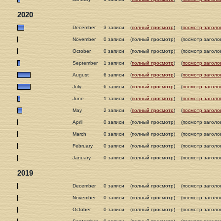
2020
December
3 записи
(
полный просмотр
)
(
посмотр заголо
November
0 записи
(полный просмотр)
(посмотр заголо
October
0 записи
(полный просмотр)
(посмотр заголо
September
1 записи
(
полный просмотр
)
(
посмотр заголо
August
6 записи
(
полный просмотр
)
(
посмотр заголо
July
6 записи
(
полный просмотр
)
(
посмотр заголо
June
1 записи
(
полный просмотр
)
(
посмотр заголо
May
2 записи
(
полный просмотр
)
(
посмотр заголо
April
0 записи
(полный просмотр)
(посмотр заголо
March
0 записи
(полный просмотр)
(посмотр заголо
February
0 записи
(полный просмотр)
(посмотр заголо
January
0 записи
(полный просмотр)
(посмотр заголо
2019
December
0 записи
(полный просмотр)
(посмотр заголо
November
0 записи
(полный просмотр)
(посмотр заголо
October
0 записи
(полный просмотр)
(посмотр заголо