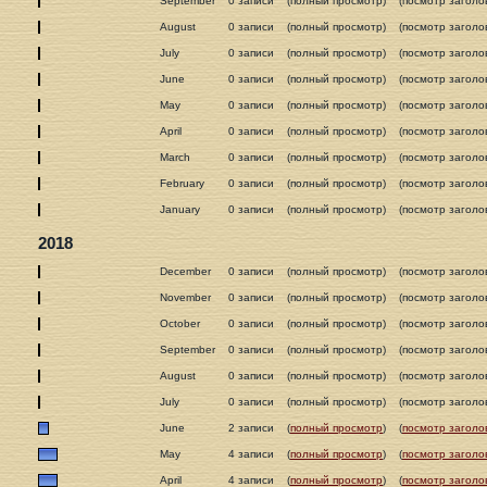
September
0 записи
(полный просмотр)
(посмотр заголо
August
0 записи
(полный просмотр)
(посмотр заголо
July
0 записи
(полный просмотр)
(посмотр заголо
June
0 записи
(полный просмотр)
(посмотр заголо
May
0 записи
(полный просмотр)
(посмотр заголо
April
0 записи
(полный просмотр)
(посмотр заголо
March
0 записи
(полный просмотр)
(посмотр заголо
February
0 записи
(полный просмотр)
(посмотр заголо
January
0 записи
(полный просмотр)
(посмотр заголо
2018
December
0 записи
(полный просмотр)
(посмотр заголо
November
0 записи
(полный просмотр)
(посмотр заголо
October
0 записи
(полный просмотр)
(посмотр заголо
September
0 записи
(полный просмотр)
(посмотр заголо
August
0 записи
(полный просмотр)
(посмотр заголо
July
0 записи
(полный просмотр)
(посмотр заголо
June
2 записи
(
полный просмотр
)
(
посмотр заголо
May
4 записи
(
полный просмотр
)
(
посмотр заголо
April
4 записи
(
полный просмотр
)
(
посмотр заголо