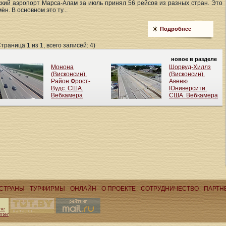
кий аэропорт Марса-Алам за июль принял 56 рейсов из разных стран. Это
н. В основном это ту...
Подробнее
Страница 1 из 1, всего записей: 4)
СТРАНЫ
ТУРФИРМЫ
ОНЛАЙН
О ПРОЕКТЕ
CОТРУДНИЧЕСТВО
ПАРТН