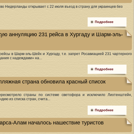
тво Нидерланды открывает с 22 июля въезд в страну для украинцев без
Подробнее
кую аннуляцию 231 рейса в Хургаду и Шарм-эль-
рейсы в Шарм-эль-Шейх и Хургаду, т.е. запрет Росавиацией 231 чартерного
ания с надеждами» на...
Подробнее
пляжная страна обновила красный список
ересмотрело страны по системе светофора и исключило Лихтенштейн,
ию из списка стран, счита...
Подробнее
Марса-Алам началось нашествие туристов