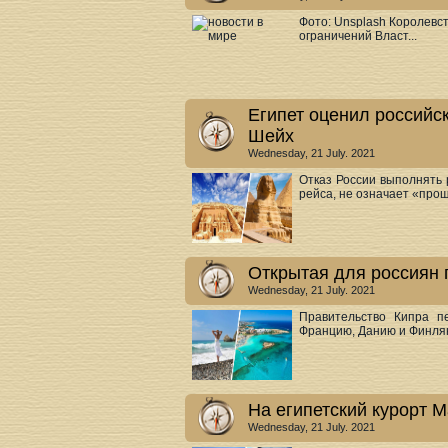
Фото: Unsplash Королевс
ограничений Власт...
Египет оценил российс
Шейх
Wednesday, 21 July. 2021
Отказ России выполнять 
рейса, не означает «прощ
Открытая для россиян 
Wednesday, 21 July. 2021
Правительство Кипра п
Францию, Данию и Финлянд
На египетский курорт 
Wednesday, 21 July. 2021