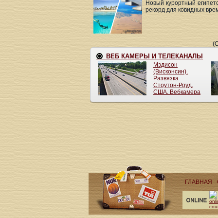
Новый курортный египетс
рекорд для ковидных времё
(
ГЛАВНАЯ