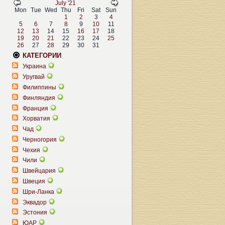
July '21
Mon
Tue
Wed
Thu
Fri
Sat
Sun
1
2
3
4
5
6
7
8
9
10
11
12
13
14
15
16
17
18
19
20
21
22
23
24
25
26
27
28
29
30
31
КАТЕГОРИИ
Украина
Уругвай
Филиппины
Финляндия
Франция
Хорватия
Чад
Черногория
Чехия
Чили
Швейцария
Швеция
Шри-Ланка
Эквадор
Эстония
ЮАР