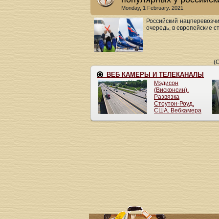
Monday, 1 February. 2021
Российский нацперевозч
очередь, в европейские ст
(