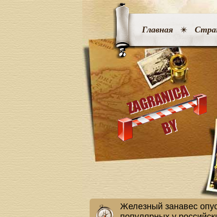
Главная
Стра
Железный занавес опус
популярных у российск