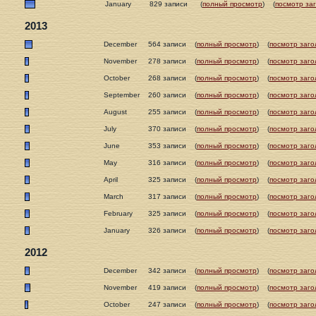
January
829 записи
(
полный просмотр
)
(
посмотр за
2013
December
564 записи
(
полный просмотр
)
(
посмотр заго
November
278 записи
(
полный просмотр
)
(
посмотр заго
October
268 записи
(
полный просмотр
)
(
посмотр заго
September
260 записи
(
полный просмотр
)
(
посмотр заго
August
255 записи
(
полный просмотр
)
(
посмотр заго
July
370 записи
(
полный просмотр
)
(
посмотр заго
June
353 записи
(
полный просмотр
)
(
посмотр заго
May
316 записи
(
полный просмотр
)
(
посмотр заго
April
325 записи
(
полный просмотр
)
(
посмотр заго
March
317 записи
(
полный просмотр
)
(
посмотр заго
February
325 записи
(
полный просмотр
)
(
посмотр заго
January
326 записи
(
полный просмотр
)
(
посмотр заго
2012
December
342 записи
(
полный просмотр
)
(
посмотр заго
November
419 записи
(
полный просмотр
)
(
посмотр заго
October
247 записи
(
полный просмотр
)
(
посмотр заго