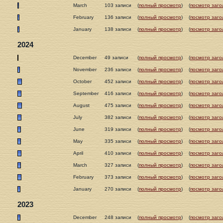
March
103 записи
(
полный просмотр
)
(
посмотр заго
February
136 записи
(
полный просмотр
)
(
посмотр заго
January
138 записи
(
полный просмотр
)
(
посмотр заго
2024
December
49 записи
(
полный просмотр
)
(
посмотр заго
November
236 записи
(
полный просмотр
)
(
посмотр заго
October
452 записи
(
полный просмотр
)
(
посмотр заго
September
416 записи
(
полный просмотр
)
(
посмотр заго
August
475 записи
(
полный просмотр
)
(
посмотр заго
July
382 записи
(
полный просмотр
)
(
посмотр заго
June
319 записи
(
полный просмотр
)
(
посмотр заго
May
335 записи
(
полный просмотр
)
(
посмотр заго
April
410 записи
(
полный просмотр
)
(
посмотр заго
March
327 записи
(
полный просмотр
)
(
посмотр заго
February
373 записи
(
полный просмотр
)
(
посмотр заго
January
270 записи
(
полный просмотр
)
(
посмотр заго
2023
December
248 записи
(
полный просмотр
)
(
посмотр заго