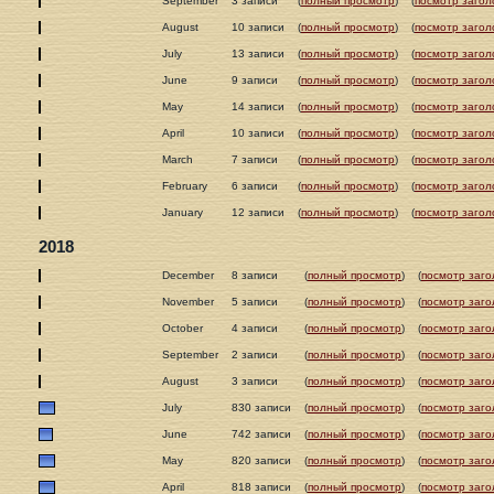
September
3 записи
(
полный просмотр
)
(
посмотр загол
August
10 записи
(
полный просмотр
)
(
посмотр загол
July
13 записи
(
полный просмотр
)
(
посмотр загол
June
9 записи
(
полный просмотр
)
(
посмотр загол
May
14 записи
(
полный просмотр
)
(
посмотр загол
April
10 записи
(
полный просмотр
)
(
посмотр загол
March
7 записи
(
полный просмотр
)
(
посмотр загол
February
6 записи
(
полный просмотр
)
(
посмотр загол
January
12 записи
(
полный просмотр
)
(
посмотр загол
2018
December
8 записи
(
полный просмотр
)
(
посмотр заго
November
5 записи
(
полный просмотр
)
(
посмотр заго
October
4 записи
(
полный просмотр
)
(
посмотр заго
September
2 записи
(
полный просмотр
)
(
посмотр заго
August
3 записи
(
полный просмотр
)
(
посмотр заго
July
830 записи
(
полный просмотр
)
(
посмотр заго
June
742 записи
(
полный просмотр
)
(
посмотр заго
May
820 записи
(
полный просмотр
)
(
посмотр заго
April
818 записи
(
полный просмотр
)
(
посмотр заго