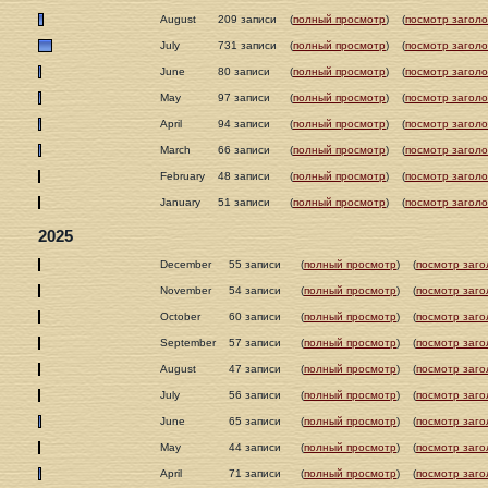
August
209 записи
(
полный просмотр
)
(
посмотр заголо
July
731 записи
(
полный просмотр
)
(
посмотр заголо
June
80 записи
(
полный просмотр
)
(
посмотр заголо
May
97 записи
(
полный просмотр
)
(
посмотр заголо
April
94 записи
(
полный просмотр
)
(
посмотр заголо
March
66 записи
(
полный просмотр
)
(
посмотр заголо
February
48 записи
(
полный просмотр
)
(
посмотр заголо
January
51 записи
(
полный просмотр
)
(
посмотр заголо
2025
December
55 записи
(
полный просмотр
)
(
посмотр заго
November
54 записи
(
полный просмотр
)
(
посмотр заго
October
60 записи
(
полный просмотр
)
(
посмотр заго
September
57 записи
(
полный просмотр
)
(
посмотр заго
August
47 записи
(
полный просмотр
)
(
посмотр заго
July
56 записи
(
полный просмотр
)
(
посмотр заго
June
65 записи
(
полный просмотр
)
(
посмотр заго
May
44 записи
(
полный просмотр
)
(
посмотр заго
April
71 записи
(
полный просмотр
)
(
посмотр заго