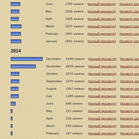
June
1765 записи
(
полный просмотр
)
(
посмотр заг
May
1558 записи
(
полный просмотр
)
(
посмотр заг
April
1465 записи
(
полный просмотр
)
(
посмотр заг
March
2037 записи
(
полный просмотр
)
(
посмотр заг
February
1861 записи
(
полный просмотр
)
(
посмотр заг
January
1961 записи
(
полный просмотр
)
(
посмотр заг
2014
December
6198 записи
(
полный просмотр
)
(
посмотр за
November
4859 записи
(
полный просмотр
)
(
посмотр за
October
1572 записи
(
полный просмотр
)
(
посмотр за
September
1570 записи
(
полный просмотр
)
(
посмотр за
August
1367 записи
(
полный просмотр
)
(
посмотр за
July
1485 записи
(
полный просмотр
)
(
посмотр за
June
846 записи
(
полный просмотр
)
(
посмотр за
May
222 записи
(
полный просмотр
)
(
посмотр за
April
218 записи
(
полный просмотр
)
(
посмотр за
March
243 записи
(
полный просмотр
)
(
посмотр за
February
197 записи
(
полный просмотр
)
(
посмотр за