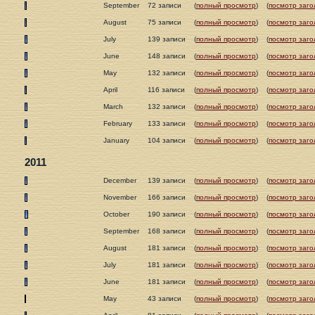
September
72 записи
(
полный просмотр
)
(
посмотр заго
August
75 записи
(
полный просмотр
)
(
посмотр заго
July
139 записи
(
полный просмотр
)
(
посмотр заго
June
148 записи
(
полный просмотр
)
(
посмотр заго
May
132 записи
(
полный просмотр
)
(
посмотр заго
April
116 записи
(
полный просмотр
)
(
посмотр заго
March
132 записи
(
полный просмотр
)
(
посмотр заго
February
133 записи
(
полный просмотр
)
(
посмотр заго
January
104 записи
(
полный просмотр
)
(
посмотр заго
2011
December
139 записи
(
полный просмотр
)
(
посмотр заго
November
166 записи
(
полный просмотр
)
(
посмотр заго
October
190 записи
(
полный просмотр
)
(
посмотр заго
September
168 записи
(
полный просмотр
)
(
посмотр заго
August
181 записи
(
полный просмотр
)
(
посмотр заго
July
181 записи
(
полный просмотр
)
(
посмотр заго
June
181 записи
(
полный просмотр
)
(
посмотр заго
May
43 записи
(
полный просмотр
)
(
посмотр заго