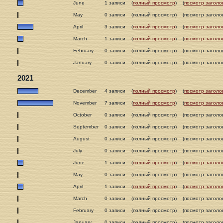
June
1 записи
(
полный просмотр
)
(
посмотр заголо
May
0 записи
(полный просмотр)
(посмотр заголо
April
3 записи
(
полный просмотр
)
(
посмотр заголо
March
1 записи
(
полный просмотр
)
(
посмотр заголо
February
0 записи
(полный просмотр)
(посмотр заголо
January
0 записи
(полный просмотр)
(посмотр заголо
2021
December
4 записи
(
полный просмотр
)
(
посмотр заголо
November
7 записи
(
полный просмотр
)
(
посмотр заголо
October
0 записи
(полный просмотр)
(посмотр заголо
September
0 записи
(полный просмотр)
(посмотр заголо
August
0 записи
(полный просмотр)
(посмотр заголо
July
0 записи
(полный просмотр)
(посмотр заголо
June
1 записи
(
полный просмотр
)
(
посмотр заголо
May
0 записи
(полный просмотр)
(посмотр заголо
April
1 записи
(
полный просмотр
)
(
посмотр заголо
March
0 записи
(полный просмотр)
(посмотр заголо
February
0 записи
(полный просмотр)
(посмотр заголо
January
0 записи
(полный просмотр)
(посмотр заголо