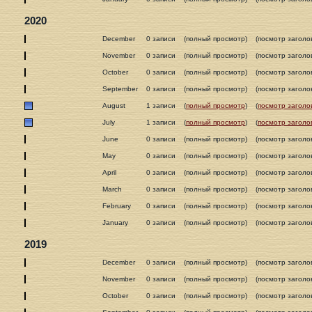
2020
December
0 записи
(полный просмотр)
(посмотр заголо
November
0 записи
(полный просмотр)
(посмотр заголо
October
0 записи
(полный просмотр)
(посмотр заголо
September
0 записи
(полный просмотр)
(посмотр заголо
August
1 записи
(
полный просмотр
)
(
посмотр заголо
July
1 записи
(
полный просмотр
)
(
посмотр заголо
June
0 записи
(полный просмотр)
(посмотр заголо
May
0 записи
(полный просмотр)
(посмотр заголо
April
0 записи
(полный просмотр)
(посмотр заголо
March
0 записи
(полный просмотр)
(посмотр заголо
February
0 записи
(полный просмотр)
(посмотр заголо
January
0 записи
(полный просмотр)
(посмотр заголо
2019
December
0 записи
(полный просмотр)
(посмотр заголо
November
0 записи
(полный просмотр)
(посмотр заголо
October
0 записи
(полный просмотр)
(посмотр заголо