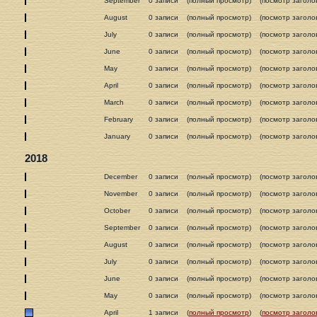
September
0 записи
(полный просмотр)
(посмотр заголо
August
0 записи
(полный просмотр)
(посмотр заголо
July
0 записи
(полный просмотр)
(посмотр заголо
June
0 записи
(полный просмотр)
(посмотр заголо
May
0 записи
(полный просмотр)
(посмотр заголо
April
0 записи
(полный просмотр)
(посмотр заголо
March
0 записи
(полный просмотр)
(посмотр заголо
February
0 записи
(полный просмотр)
(посмотр заголо
January
0 записи
(полный просмотр)
(посмотр заголо
2018
December
0 записи
(полный просмотр)
(посмотр заголо
November
0 записи
(полный просмотр)
(посмотр заголо
October
0 записи
(полный просмотр)
(посмотр заголо
September
0 записи
(полный просмотр)
(посмотр заголо
August
0 записи
(полный просмотр)
(посмотр заголо
July
0 записи
(полный просмотр)
(посмотр заголо
June
0 записи
(полный просмотр)
(посмотр заголо
May
0 записи
(полный просмотр)
(посмотр заголо
April
1 записи
(
полный просмотр
)
(
посмотр заголо