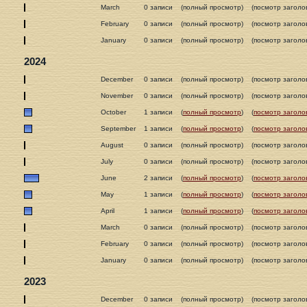
March
0 записи
(полный просмотр)
(посмотр заголо
February
0 записи
(полный просмотр)
(посмотр заголо
January
0 записи
(полный просмотр)
(посмотр заголо
2024
December
0 записи
(полный просмотр)
(посмотр заголо
November
0 записи
(полный просмотр)
(посмотр заголо
October
1 записи
(
полный просмотр
)
(
посмотр заголо
September
1 записи
(
полный просмотр
)
(
посмотр заголо
August
0 записи
(полный просмотр)
(посмотр заголо
July
0 записи
(полный просмотр)
(посмотр заголо
June
2 записи
(
полный просмотр
)
(
посмотр заголо
May
1 записи
(
полный просмотр
)
(
посмотр заголо
April
1 записи
(
полный просмотр
)
(
посмотр заголо
March
0 записи
(полный просмотр)
(посмотр заголо
February
0 записи
(полный просмотр)
(посмотр заголо
January
0 записи
(полный просмотр)
(посмотр заголо
2023
December
0 записи
(полный просмотр)
(посмотр заголо