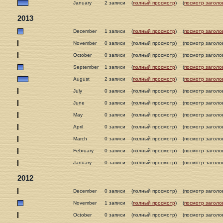
January
2 записи
(
полный просмотр
)
(
посмотр заголо
2013
December
1 записи
(
полный просмотр
)
(
посмотр заголо
November
0 записи
(полный просмотр)
(посмотр заголо
October
0 записи
(полный просмотр)
(посмотр заголо
September
1 записи
(
полный просмотр
)
(
посмотр заголо
August
2 записи
(
полный просмотр
)
(
посмотр заголо
July
0 записи
(полный просмотр)
(посмотр заголо
June
0 записи
(полный просмотр)
(посмотр заголо
May
0 записи
(полный просмотр)
(посмотр заголо
April
0 записи
(полный просмотр)
(посмотр заголо
March
0 записи
(полный просмотр)
(посмотр заголо
February
0 записи
(полный просмотр)
(посмотр заголо
January
0 записи
(полный просмотр)
(посмотр заголо
2012
December
0 записи
(полный просмотр)
(посмотр заголо
November
1 записи
(
полный просмотр
)
(
посмотр заголо
October
0 записи
(полный просмотр)
(посмотр заголо