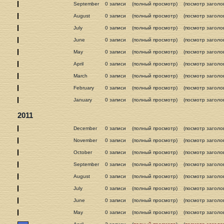
September
0 записи
(полный просмотр)
(посмотр заголо
August
0 записи
(полный просмотр)
(посмотр заголо
July
0 записи
(полный просмотр)
(посмотр заголо
June
0 записи
(полный просмотр)
(посмотр заголо
May
0 записи
(полный просмотр)
(посмотр заголо
April
0 записи
(полный просмотр)
(посмотр заголо
March
0 записи
(полный просмотр)
(посмотр заголо
February
0 записи
(полный просмотр)
(посмотр заголо
January
0 записи
(полный просмотр)
(посмотр заголо
2011
December
0 записи
(полный просмотр)
(посмотр заголо
November
0 записи
(полный просмотр)
(посмотр заголо
October
0 записи
(полный просмотр)
(посмотр заголо
September
0 записи
(полный просмотр)
(посмотр заголо
August
0 записи
(полный просмотр)
(посмотр заголо
July
0 записи
(полный просмотр)
(посмотр заголо
June
0 записи
(полный просмотр)
(посмотр заголо
May
0 записи
(полный просмотр)
(посмотр заголо