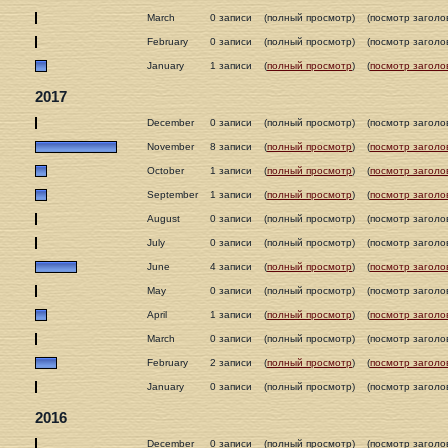
March
0 записи
(полный просмотр)
(посмотр заголо
February
0 записи
(полный просмотр)
(посмотр заголо
January
1 записи
(
полный просмотр
)
(
посмотр заголо
2017
December
0 записи
(полный просмотр)
(посмотр заголо
November
8 записи
(
полный просмотр
)
(
посмотр заголо
October
1 записи
(
полный просмотр
)
(
посмотр заголо
September
1 записи
(
полный просмотр
)
(
посмотр заголо
August
0 записи
(полный просмотр)
(посмотр заголо
July
0 записи
(полный просмотр)
(посмотр заголо
June
4 записи
(
полный просмотр
)
(
посмотр заголо
May
0 записи
(полный просмотр)
(посмотр заголо
April
1 записи
(
полный просмотр
)
(
посмотр заголо
March
0 записи
(полный просмотр)
(посмотр заголо
February
2 записи
(
полный просмотр
)
(
посмотр заголо
January
0 записи
(полный просмотр)
(посмотр заголо
2016
December
0 записи
(полный просмотр)
(посмотр заголо