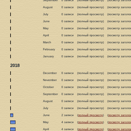
September
0 записи
(полный просмотр)
(посмотр заголо
August
0 записи
(полный просмотр)
(посмотр заголо
July
0 записи
(полный просмотр)
(посмотр заголо
June
0 записи
(полный просмотр)
(посмотр заголо
May
0 записи
(полный просмотр)
(посмотр заголо
April
0 записи
(полный просмотр)
(посмотр заголо
March
0 записи
(полный просмотр)
(посмотр заголо
February
0 записи
(полный просмотр)
(посмотр заголо
January
0 записи
(полный просмотр)
(посмотр заголо
2018
December
0 записи
(полный просмотр)
(посмотр заголо
November
0 записи
(полный просмотр)
(посмотр заголо
October
0 записи
(полный просмотр)
(посмотр заголо
September
0 записи
(полный просмотр)
(посмотр заголо
August
0 записи
(полный просмотр)
(посмотр заголо
July
0 записи
(полный просмотр)
(посмотр заголо
June
2 записи
(
полный просмотр
)
(
посмотр заголо
May
4 записи
(
полный просмотр
)
(
посмотр заголо
April
4 записи
(
полный просмотр
)
(
посмотр заголо