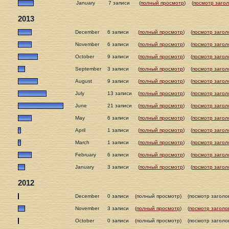
January
7 записи
(
полный просмотр
)
(
посмотр загол
2013
December
6 записи
(
полный просмотр
)
(
посмотр загол
November
6 записи
(
полный просмотр
)
(
посмотр загол
October
9 записи
(
полный просмотр
)
(
посмотр загол
September
3 записи
(
полный просмотр
)
(
посмотр загол
August
9 записи
(
полный просмотр
)
(
посмотр загол
July
13 записи
(
полный просмотр
)
(
посмотр загол
June
21 записи
(
полный просмотр
)
(
посмотр загол
May
6 записи
(
полный просмотр
)
(
посмотр загол
April
1 записи
(
полный просмотр
)
(
посмотр загол
March
1 записи
(
полный просмотр
)
(
посмотр загол
February
6 записи
(
полный просмотр
)
(
посмотр загол
January
3 записи
(
полный просмотр
)
(
посмотр загол
2012
December
0 записи
(полный просмотр)
(посмотр заголо
November
3 записи
(
полный просмотр
)
(
посмотр заголо
October
0 записи
(полный просмотр)
(посмотр заголо