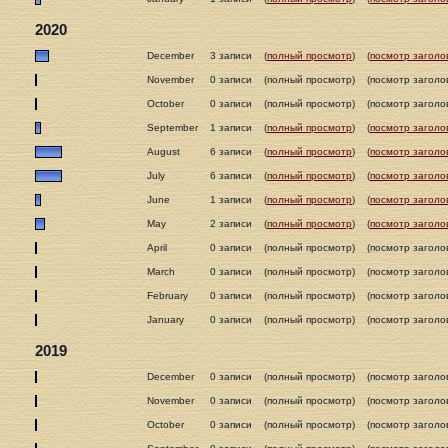
2020
December
3 записи
(
полный просмотр
)
(
посмотр заголо
November
0 записи
(полный просмотр)
(посмотр заголо
October
0 записи
(полный просмотр)
(посмотр заголо
September
1 записи
(
полный просмотр
)
(
посмотр заголо
August
6 записи
(
полный просмотр
)
(
посмотр заголо
July
6 записи
(
полный просмотр
)
(
посмотр заголо
June
1 записи
(
полный просмотр
)
(
посмотр заголо
May
2 записи
(
полный просмотр
)
(
посмотр заголо
April
0 записи
(полный просмотр)
(посмотр заголо
March
0 записи
(полный просмотр)
(посмотр заголо
February
0 записи
(полный просмотр)
(посмотр заголо
January
0 записи
(полный просмотр)
(посмотр заголо
2019
December
0 записи
(полный просмотр)
(посмотр заголо
November
0 записи
(полный просмотр)
(посмотр заголо
October
0 записи
(полный просмотр)
(посмотр заголо