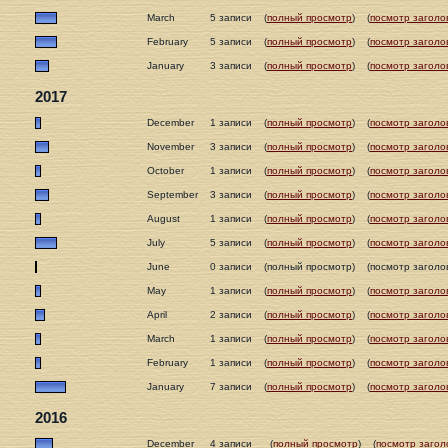
March
5 записи
(
полный просмотр
)
(
посмотр заголо
February
5 записи
(
полный просмотр
)
(
посмотр заголо
January
3 записи
(
полный просмотр
)
(
посмотр заголо
2017
December
1 записи
(
полный просмотр
)
(
посмотр заголо
November
3 записи
(
полный просмотр
)
(
посмотр заголо
October
1 записи
(
полный просмотр
)
(
посмотр заголо
September
3 записи
(
полный просмотр
)
(
посмотр заголо
August
1 записи
(
полный просмотр
)
(
посмотр заголо
July
5 записи
(
полный просмотр
)
(
посмотр заголо
June
0 записи
(полный просмотр)
(посмотр заголо
May
1 записи
(
полный просмотр
)
(
посмотр заголо
April
2 записи
(
полный просмотр
)
(
посмотр заголо
March
1 записи
(
полный просмотр
)
(
посмотр заголо
February
1 записи
(
полный просмотр
)
(
посмотр заголо
January
7 записи
(
полный просмотр
)
(
посмотр заголо
2016
December
4 записи
(
полный просмотр
)
(
посмотр загол