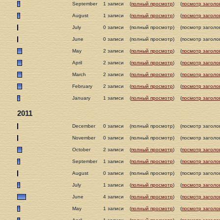
September
1 записи
(
полный просмотр
)
(
посмотр заголо
August
1 записи
(
полный просмотр
)
(
посмотр заголо
July
0 записи
(полный просмотр)
(посмотр заголо
June
0 записи
(полный просмотр)
(посмотр заголо
May
2 записи
(
полный просмотр
)
(
посмотр заголо
April
2 записи
(
полный просмотр
)
(
посмотр заголо
March
2 записи
(
полный просмотр
)
(
посмотр заголо
February
2 записи
(
полный просмотр
)
(
посмотр заголо
January
1 записи
(
полный просмотр
)
(
посмотр заголо
2011
December
0 записи
(полный просмотр)
(посмотр заголо
November
0 записи
(полный просмотр)
(посмотр заголо
October
2 записи
(
полный просмотр
)
(
посмотр заголо
September
1 записи
(
полный просмотр
)
(
посмотр заголо
August
0 записи
(полный просмотр)
(посмотр заголо
July
1 записи
(
полный просмотр
)
(
посмотр заголо
June
4 записи
(
полный просмотр
)
(
посмотр заголо
May
1 записи
(
полный просмотр
)
(
посмотр заголо