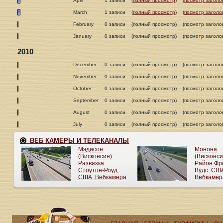
April
1 записи
(
полный просмотр
)
(
посмотр заголо
March
1 записи
(
полный просмотр
)
(
посмотр заголо
February
0 записи
(полный просмотр)
(посмотр заголо
January
0 записи
(полный просмотр)
(посмотр заголо
2010
December
0 записи
(полный просмотр)
(посмотр заголо
November
0 записи
(полный просмотр)
(посмотр заголо
October
0 записи
(полный просмотр)
(посмотр заголо
September
0 записи
(полный просмотр)
(посмотр заголо
August
0 записи
(полный просмотр)
(посмотр заголо
July
0 записи
(полный просмотр)
(посмотр заголо