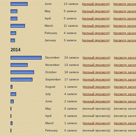
June
13 записи
(
полный просмотр
)
(
посмотр загол
May
5 записи
(
полный просмотр
)
(
посмотр загол
April
5 записи
(
полный просмотр
)
(
посмотр загол
March
11 записи
(
полный просмотр
)
(
посмотр загол
February
4 записи
(
полный просмотр
)
(
посмотр загол
January
3 записи
(
полный просмотр
)
(
посмотр загол
2014
December
24 записи
(
полный просмотр
)
(
посмотр загол
November
13 записи
(
полный просмотр
)
(
посмотр загол
October
18 записи
(
полный просмотр
)
(
посмотр загол
September
17 записи
(
полный просмотр
)
(
посмотр загол
August
1 записи
(
полный просмотр
)
(
посмотр загол
July
4 записи
(
полный просмотр
)
(
посмотр загол
June
2 записи
(
полный просмотр
)
(
посмотр загол
May
0 записи
(полный просмотр)
(посмотр загол
April
0 записи
(полный просмотр)
(посмотр загол
March
1 записи
(
полный просмотр
)
(
посмотр загол
February
0 записи
(полный просмотр)
(посмотр загол