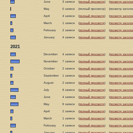
June
3 записи
(
полный просмотр
)
(
посмотр заголо
May
0 записи
(полный просмотр)
(посмотр заголо
April
4 записи
(
полный просмотр
)
(
посмотр заголо
March
1 записи
(
полный просмотр
)
(
посмотр заголо
February
2 записи
(
полный просмотр
)
(
посмотр заголо
January
4 записи
(
полный просмотр
)
(
посмотр заголо
2021
December
4 записи
(
полный просмотр
)
(
посмотр заголо
November
7 записи
(
полный просмотр
)
(
посмотр заголо
October
2 записи
(
полный просмотр
)
(
посмотр заголо
September
1 записи
(
полный просмотр
)
(
посмотр заголо
August
2 записи
(
полный просмотр
)
(
посмотр заголо
July
6 записи
(
полный просмотр
)
(
посмотр заголо
June
4 записи
(
полный просмотр
)
(
посмотр заголо
May
6 записи
(
полный просмотр
)
(
посмотр заголо
April
2 записи
(
полный просмотр
)
(
посмотр заголо
March
1 записи
(
полный просмотр
)
(
посмотр заголо
February
4 записи
(
полный просмотр
)
(
посмотр заголо
January
1 записи
(
полный просмотр
)
(
посмотр заголо