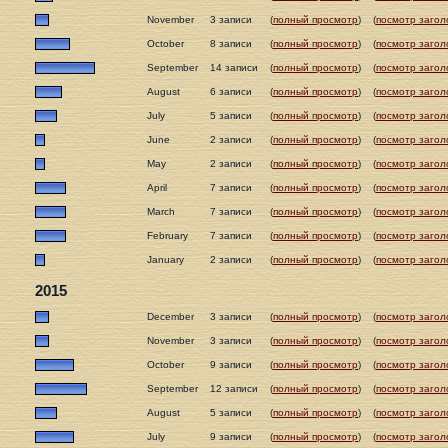
November
3 записи
(
полный просмотр
)
(
посмотр загол
October
8 записи
(
полный просмотр
)
(
посмотр загол
September
14 записи
(
полный просмотр
)
(
посмотр загол
August
6 записи
(
полный просмотр
)
(
посмотр загол
July
5 записи
(
полный просмотр
)
(
посмотр загол
June
2 записи
(
полный просмотр
)
(
посмотр загол
May
2 записи
(
полный просмотр
)
(
посмотр загол
April
7 записи
(
полный просмотр
)
(
посмотр загол
March
7 записи
(
полный просмотр
)
(
посмотр загол
February
7 записи
(
полный просмотр
)
(
посмотр загол
January
2 записи
(
полный просмотр
)
(
посмотр загол
2015
December
3 записи
(
полный просмотр
)
(
посмотр загол
November
3 записи
(
полный просмотр
)
(
посмотр загол
October
9 записи
(
полный просмотр
)
(
посмотр загол
September
12 записи
(
полный просмотр
)
(
посмотр загол
August
5 записи
(
полный просмотр
)
(
посмотр загол
July
9 записи
(
полный просмотр
)
(
посмотр загол