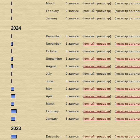
March
0 записи
(полный просмотр)
(посмотр заголо
February
0 записи
(полный просмотр)
(посмотр заголо
January
0 записи
(полный просмотр)
(посмотр заголо
2024
December
0 записи
(полный просмотр)
(посмотр заголо
November
1 записи
(
полный просмотр
)
(
посмотр заголо
October
0 записи
(полный просмотр)
(посмотр заголо
September
1 записи
(
полный просмотр
)
(
посмотр заголо
August
1 записи
(
полный просмотр
)
(
посмотр заголо
July
0 записи
(полный просмотр)
(посмотр заголо
June
0 записи
(полный просмотр)
(посмотр заголо
May
2 записи
(
полный просмотр
)
(
посмотр заголо
April
3 записи
(
полный просмотр
)
(
посмотр заголо
March
2 записи
(
полный просмотр
)
(
посмотр заголо
February
4 записи
(
полный просмотр
)
(
посмотр заголо
January
3 записи
(
полный просмотр
)
(
посмотр заголо
2023
December
4 записи
(
полный просмотр
)
(
посмотр заголо