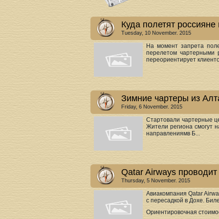
Куда полетят россияне
Tuesday, 10 November. 2015
На момент запрета поле
перелетом чартерными р
переориентирует клиентов
Зимние чартеры из Алт
Friday, 6 November. 2015
Стартовали чартерные це
Жители региона смогут н
направлениямв Б...
Qatar Airways проводи
Thursday, 5 November. 2015
Авиакомпания Qatar Airw
с пересадкой в Дохе. Бил
Ориентировочная стоимост