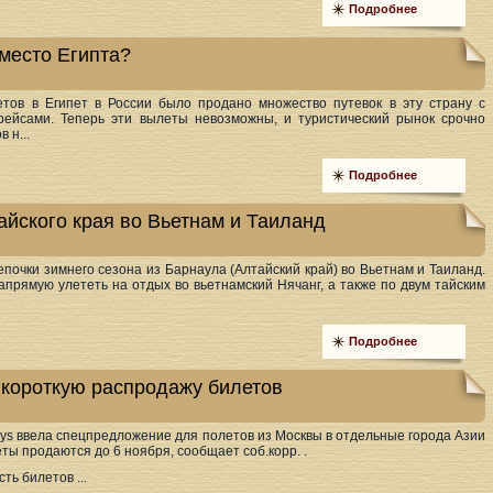
Подробнее
 место Египта?
тов в Египет в России было продано множество путевок в эту страну с
ейсами. Теперь эти вылеты невозможны, и туристический рынок срочно
 н...
Подробнее
айского края во Вьетнам и Таиланд
почки зимнего сезона из Барнаула (Алтайский край) во Вьетнам и Таиланд.
апрямую улететь на отдых во вьетнамский Нячанг, а также по двум тайским
Подробнее
т короткую распродажу билетов
ays ввела спецпредложение для полетов из Москвы в отдельные города Азии
еты продаются до 6 ноября, сообщает соб.корр. .
ь билетов ...