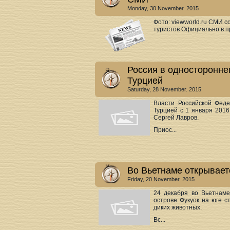
Monday, 30 November. 2015
Фото: viewworld.ru СМИ с
туристов Официально в п
Россия в односторонне
Турцией
Saturday, 28 November. 2015
Власти Российской Фед
Турцией с 1 января 2016
Сергей Лавров.
Приос...
Во Вьетнаме открывает
Friday, 20 November. 2015
24 декабря во Вьетнаме
острове Фукуок на юге с
диких животных.
Вс...