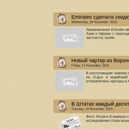
Emirates сделала скид
Wednesday, 18 November. 2015
Авиакомпания Emirates в
Азии и Африки с пересад
частности, прибл...
Новый чартер из Ворон
Friday, 13 November. 2015
В наступающем зимнем с
на отдых в индийский
отправлялись чартеры в Ху
В Штатах каждый десят
Tuesday, 10 November. 2015
Фото: Reuters В камерах
исследования стала казн