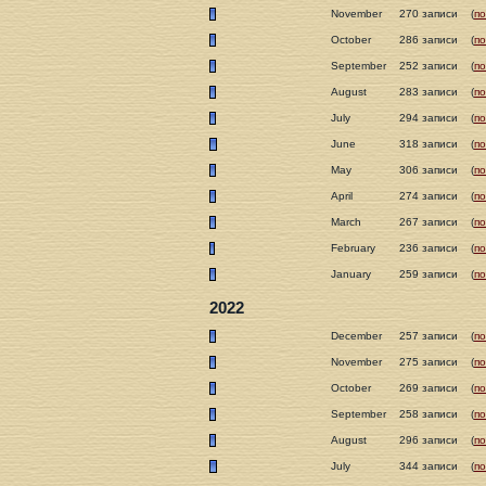
November
270 записи
(
п
October
286 записи
(
п
September
252 записи
(
п
August
283 записи
(
п
July
294 записи
(
п
June
318 записи
(
п
May
306 записи
(
п
April
274 записи
(
п
March
267 записи
(
п
February
236 записи
(
п
January
259 записи
(
п
2022
December
257 записи
(
п
November
275 записи
(
п
October
269 записи
(
п
September
258 записи
(
п
August
296 записи
(
п
July
344 записи
(
п