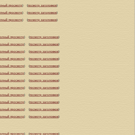
олный просмотр
)
(
посмотр заголовков
)
олный просмотр
)
(
посмотр заголовков
)
олный просмотр
)
(
посмотр заголовков
)
полный просмотр
)
(
посмотр заголовков
)
полный просмотр
)
(
посмотр заголовков
)
полный просмотр
)
(
посмотр заголовков
)
полный просмотр
)
(
посмотр заголовков
)
полный просмотр
)
(
посмотр заголовков
)
полный просмотр
)
(
посмотр заголовков
)
полный просмотр
)
(
посмотр заголовков
)
полный просмотр
)
(
посмотр заголовков
)
полный просмотр
)
(
посмотр заголовков
)
полный просмотр
)
(
посмотр заголовков
)
полный просмотр
)
(
посмотр заголовков
)
полный просмотр
)
(
посмотр заголовков
)
полный просмотр
)
(
посмотр заголовков
)