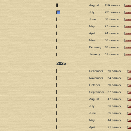
August
156 записи
(
пол
July
731 записи
(
пол
June
80 записи
(
пол
May
97 записи
(
пол
April
94 записи
(
пол
March
66 записи
(
пол
February
48 записи
(
пол
January
51 записи
(
пол
2025
December
55 записи
(
п
November
54 записи
(
п
October
60 записи
(
п
September
57 записи
(
п
August
47 записи
(
п
July
56 записи
(
п
June
65 записи
(
п
May
44 записи
(
п
April
71 записи
(
п