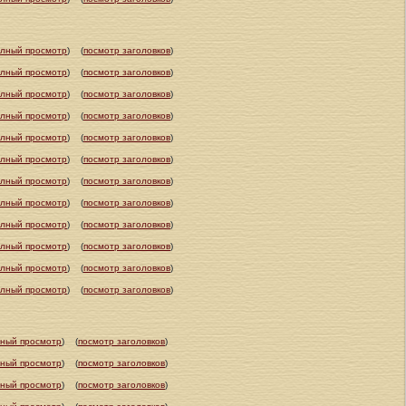
олный просмотр
)
(
посмотр заголовков
)
олный просмотр
)
(
посмотр заголовков
)
олный просмотр
)
(
посмотр заголовков
)
олный просмотр
)
(
посмотр заголовков
)
олный просмотр
)
(
посмотр заголовков
)
олный просмотр
)
(
посмотр заголовков
)
олный просмотр
)
(
посмотр заголовков
)
олный просмотр
)
(
посмотр заголовков
)
олный просмотр
)
(
посмотр заголовков
)
олный просмотр
)
(
посмотр заголовков
)
олный просмотр
)
(
посмотр заголовков
)
олный просмотр
)
(
посмотр заголовков
)
ный просмотр
)
(
посмотр заголовков
)
ный просмотр
)
(
посмотр заголовков
)
ный просмотр
)
(
посмотр заголовков
)