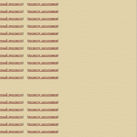
олный просмотр
)
(
посмотр заголовков
)
олный просмотр
)
(
посмотр заголовков
)
олный просмотр
)
(
посмотр заголовков
)
олный просмотр
)
(
посмотр заголовков
)
олный просмотр
)
(
посмотр заголовков
)
олный просмотр
)
(
посмотр заголовков
)
олный просмотр
)
(
посмотр заголовков
)
олный просмотр
)
(
посмотр заголовков
)
олный просмотр
)
(
посмотр заголовков
)
олный просмотр
)
(
посмотр заголовков
)
олный просмотр
)
(
посмотр заголовков
)
олный просмотр
)
(
посмотр заголовков
)
олный просмотр
)
(
посмотр заголовков
)
олный просмотр
)
(
посмотр заголовков
)
олный просмотр
)
(
посмотр заголовков
)
олный просмотр
)
(
посмотр заголовков
)
олный просмотр
)
(
посмотр заголовков
)