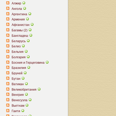
Алжир
Ангола
Аргентина
Армения
Афганистан
Багамы (2)
Бангладеш
Беларусь
Белиз
Бельгия
Болгария
Босния и Герцеговина
Бразилия
Бруней
Бутан
Ватикан
Великобритания
Венгрия
Венесуэла
Вьетнам
Гаити