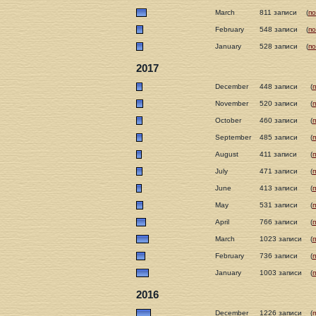
March
811 записи
(
п
February
548 записи
(
п
January
528 записи
(
п
2017
December
448 записи
(
November
520 записи
(
October
460 записи
(
September
485 записи
(
August
411 записи
(
July
471 записи
(
June
413 записи
(
May
531 записи
(
April
766 записи
(
March
1023 записи
(
February
736 записи
(
January
1003 записи
(
2016
December
1226 записи
(