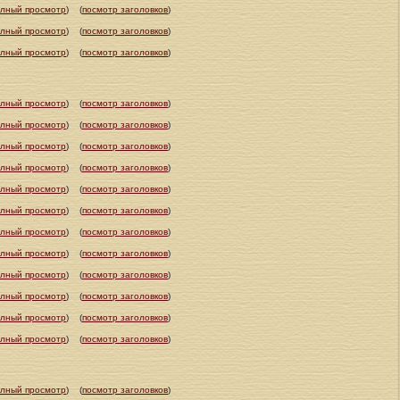
олный просмотр
)
(
посмотр заголовков
)
олный просмотр
)
(
посмотр заголовков
)
олный просмотр
)
(
посмотр заголовков
)
олный просмотр
)
(
посмотр заголовков
)
олный просмотр
)
(
посмотр заголовков
)
олный просмотр
)
(
посмотр заголовков
)
олный просмотр
)
(
посмотр заголовков
)
олный просмотр
)
(
посмотр заголовков
)
олный просмотр
)
(
посмотр заголовков
)
олный просмотр
)
(
посмотр заголовков
)
олный просмотр
)
(
посмотр заголовков
)
олный просмотр
)
(
посмотр заголовков
)
олный просмотр
)
(
посмотр заголовков
)
олный просмотр
)
(
посмотр заголовков
)
олный просмотр
)
(
посмотр заголовков
)
олный просмотр
)
(
посмотр заголовков
)