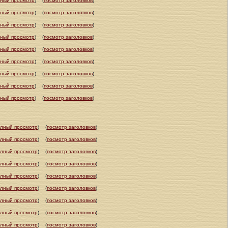
ный просмотр
)
(
посмотр заголовков
)
ный просмотр
)
(
посмотр заголовков
)
ный просмотр
)
(
посмотр заголовков
)
ный просмотр
)
(
посмотр заголовков
)
ный просмотр
)
(
посмотр заголовков
)
ный просмотр
)
(
посмотр заголовков
)
ный просмотр
)
(
посмотр заголовков
)
ный просмотр
)
(
посмотр заголовков
)
ный просмотр
)
(
посмотр заголовков
)
олный просмотр
)
(
посмотр заголовков
)
олный просмотр
)
(
посмотр заголовков
)
олный просмотр
)
(
посмотр заголовков
)
олный просмотр
)
(
посмотр заголовков
)
олный просмотр
)
(
посмотр заголовков
)
олный просмотр
)
(
посмотр заголовков
)
олный просмотр
)
(
посмотр заголовков
)
олный просмотр
)
(
посмотр заголовков
)
олный просмотр
)
(
посмотр заголовков
)