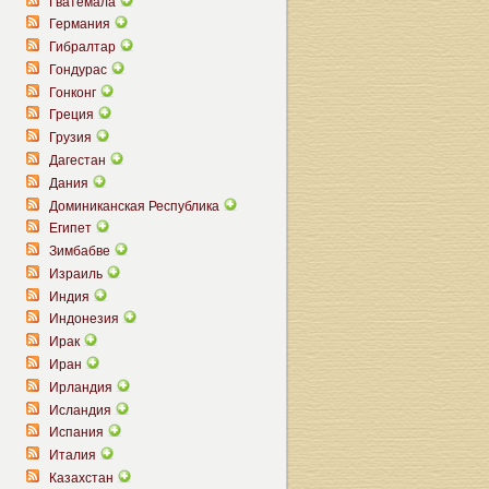
Гватемала
Германия
Гибралтар
Гондурас
Гонконг
Греция
Грузия
Дагестан
Дания
Доминиканская Республика
Египет
Зимбабве
Израиль
Индия
Индонезия
Ирак
Иран
Ирландия
Исландия
Испания
Италия
Казахстан