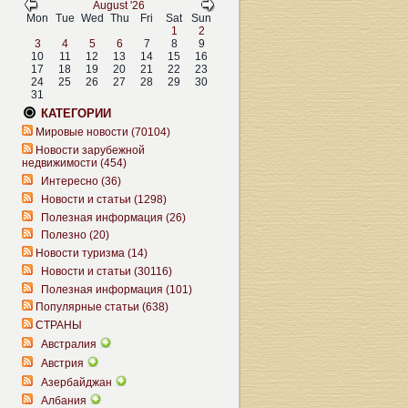
August '26
Mon
Tue
Wed
Thu
Fri
Sat
Sun
1
2
3
4
5
6
7
8
9
10
11
12
13
14
15
16
17
18
19
20
21
22
23
24
25
26
27
28
29
30
31
КАТЕГОРИИ
Мировые новости (70104)
Новости зарубежной
недвижимости (454)
Интересно (36)
Новости и статьи (1298)
Полезная информация (26)
Полезно (20)
Новости туризма (14)
Новости и статьи (30116)
Полезная информация (101)
Популярные статьи (638)
СТРАНЫ
Австралия
Австрия
Азербайджан
Албания