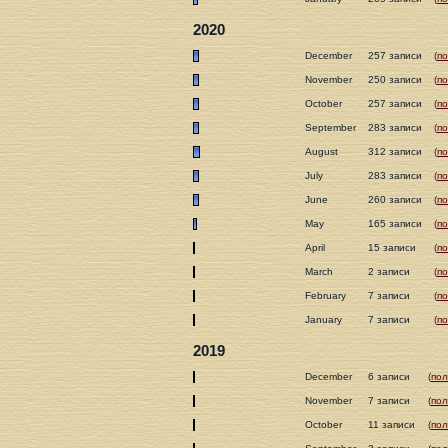
2020
December
257 записи
(
п
November
250 записи
(
п
October
257 записи
(
п
September
283 записи
(
п
August
312 записи
(
п
July
283 записи
(
п
June
260 записи
(
п
May
165 записи
(
п
April
15 записи
(
п
March
2 записи
(
п
February
7 записи
(
п
January
7 записи
(
п
2019
December
6 записи
(
пол
November
7 записи
(
пол
October
11 записи
(
пол