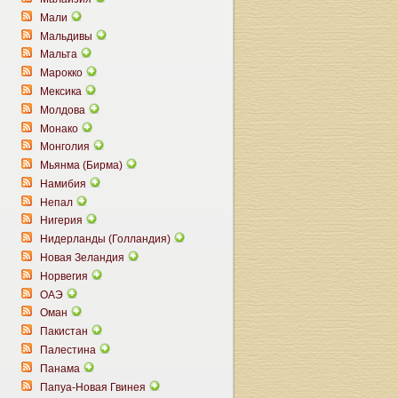
Мали
Мальдивы
Мальта
Марокко
Мексика
Молдова
Монако
Монголия
Мьянма (Бирма)
Намибия
Непал
Нигерия
Нидерланды (Голландия)
Новая Зеландия
Норвегия
ОАЭ
Оман
Пакистан
Палестина
Панама
Папуа-Новая Гвинея