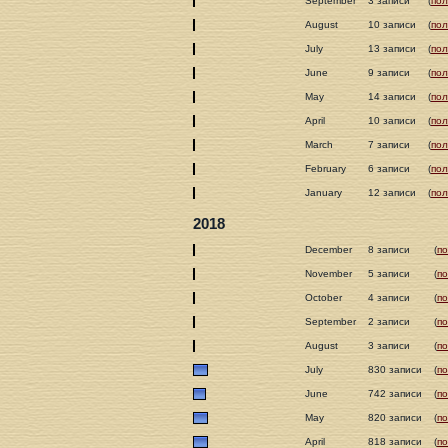
September
3 записи
(
пол
August
10 записи
(
пол
July
13 записи
(
пол
June
9 записи
(
пол
May
14 записи
(
пол
April
10 записи
(
пол
March
7 записи
(
пол
February
6 записи
(
пол
January
12 записи
(
пол
2018
December
8 записи
(
п
November
5 записи
(
п
October
4 записи
(
п
September
2 записи
(
п
August
3 записи
(
п
July
830 записи
(
п
June
742 записи
(
п
May
820 записи
(
п
April
818 записи
(
п