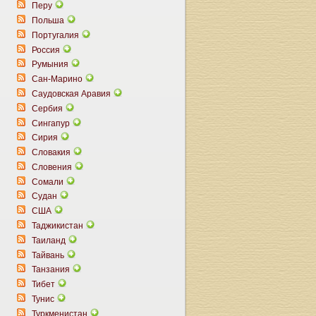
Перу
Польша
Португалия
Россия
Румыния
Сан-Марино
Саудовская Аравия
Сербия
Сингапур
Сирия
Словакия
Словения
Сомали
Судан
США
Таджикистан
Таиланд
Тайвань
Танзания
Тибет
Тунис
Туркменистан