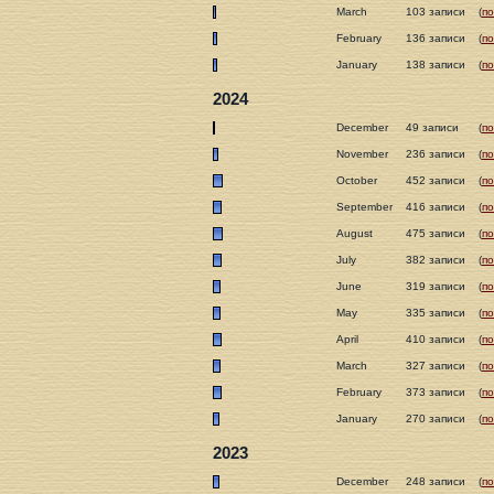
March
103 записи
(
п
February
136 записи
(
п
January
138 записи
(
п
2024
December
49 записи
(
п
November
236 записи
(
п
October
452 записи
(
п
September
416 записи
(
п
August
475 записи
(
п
July
382 записи
(
п
June
319 записи
(
п
May
335 записи
(
п
April
410 записи
(
п
March
327 записи
(
п
February
373 записи
(
п
January
270 записи
(
п
2023
December
248 записи
(
п