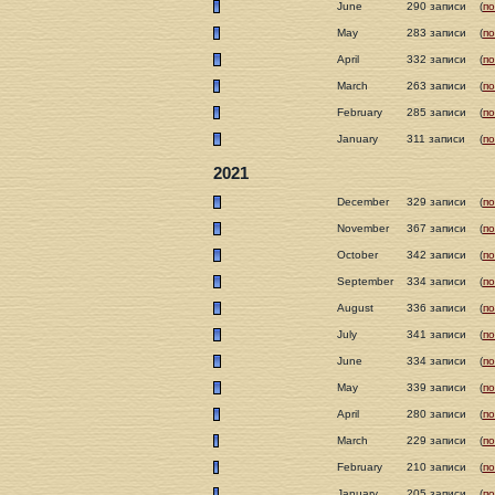
June
290 записи
(
п
May
283 записи
(
п
April
332 записи
(
п
March
263 записи
(
п
February
285 записи
(
п
January
311 записи
(
п
2021
December
329 записи
(
п
November
367 записи
(
п
October
342 записи
(
п
September
334 записи
(
п
August
336 записи
(
п
July
341 записи
(
п
June
334 записи
(
п
May
339 записи
(
п
April
280 записи
(
п
March
229 записи
(
п
February
210 записи
(
п
January
205 записи
(
п