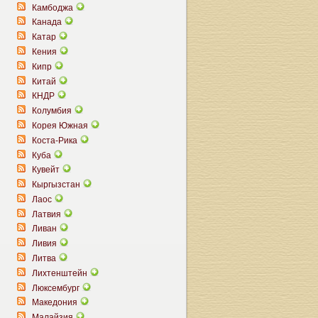
Камбоджа
Канада
Катар
Кения
Кипр
Китай
КНДР
Колумбия
Корея Южная
Коста-Рика
Куба
Кувейт
Кыргызстан
Лаос
Латвия
Ливан
Ливия
Литва
Лихтенштейн
Люксембург
Македония
Малайзия