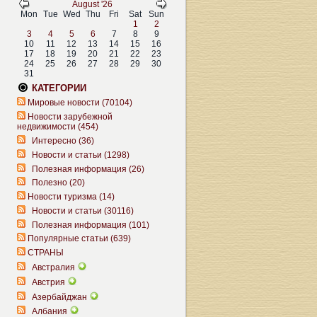
August '26
Mon
Tue
Wed
Thu
Fri
Sat
Sun
1
2
3
4
5
6
7
8
9
10
11
12
13
14
15
16
17
18
19
20
21
22
23
24
25
26
27
28
29
30
31
КАТЕГОРИИ
Мировые новости (70104)
Новости зарубежной
недвижимости (454)
Интересно (36)
Новости и статьи (1298)
Полезная информация (26)
Полезно (20)
Новости туризма (14)
Новости и статьи (30116)
Полезная информация (101)
Популярные статьи (639)
СТРАНЫ
Австралия
Австрия
Азербайджан
Албания