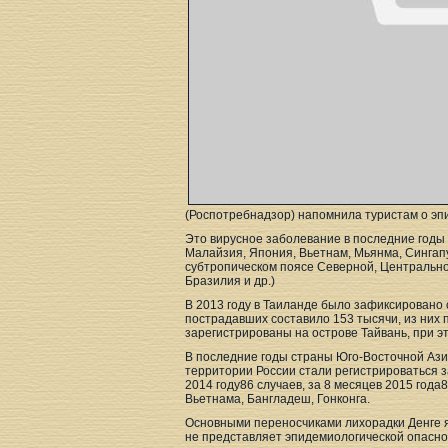
(Роспотребнадзор) напомнила туристам о эпи
Это вирусное заболевание в последние годы
Малайзия, Япония, Вьетнам, Мьянма, Сингапу
субтропическом поясе Северной, Центральной
Бразилия и др.)
В 2013 году в Таиланде было зафиксировано
пострадавших составило 153 тысячи, из них 
зарегистрированы на острове Тайвань, при эт
В последние годы страны Юго-Восточной Азии
территории России стали регистрироваться за
2014 году86 случаев, за 8 месяцев 2015 год
Вьетнама, Бангладеш, Гонконга.
Основными переносчиками лихорадки Денге я
не представляет эпидемиологической опасно