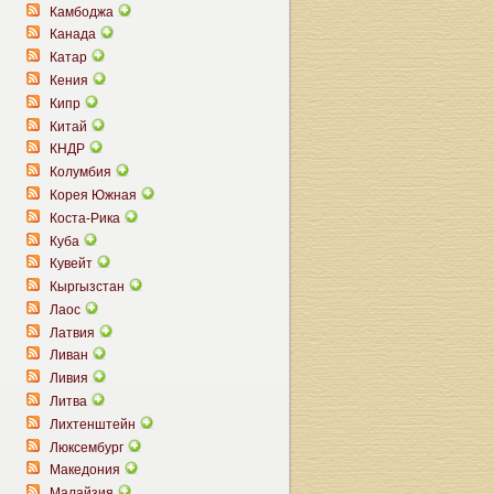
Камбоджа
Канада
Катар
Кения
Кипр
Китай
КНДР
Колумбия
Корея Южная
Коста-Рика
Куба
Кувейт
Кыргызстан
Лаос
Латвия
Ливан
Ливия
Литва
Лихтенштейн
Люксембург
Македония
Малайзия