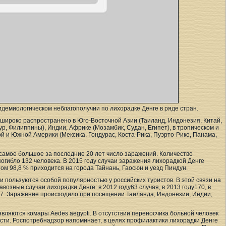
демиологическом неблагополучии по лихорадке Денге в ряде стран.
 широко распространено в Юго-Восточной Азии (Таиланд, Индонезия, Китай,
р, Филиппины), Индии, Африке (Мозамбик, Судан, Египет), в тропическом и
 и Южной Америки (Мексика, Гондурас, Коста-Рика, Пуэрто-Рико, Панама,
 самое большое за последние 20 лет число заражений. Количество
погибло 132 человека. В 2015 году случаи заражения лихорадкой Денге
ом 98,8 % приходится на города Тайнань, Гаосюн и уезд Пиндун.
 пользуются особой популярностью у российских туристов. В этой связи на
возные случаи лихорадки Денге: в 2012 году63 случая, в 2013 году170, в
а87. Заражение происходило при посещении Таиланда, Индонезии, Индии,
вляются комары Aedes aegypti. В отсутствии переносчика больной человек
сти. Роспотребнадзор напоминает, в целях профилактики лихорадки Денге