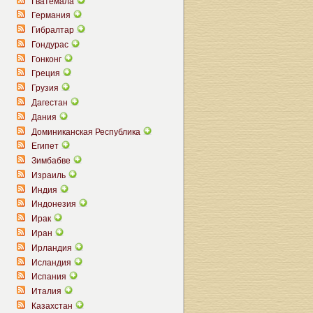
Гватемала
Германия
Гибралтар
Гондурас
Гонконг
Греция
Грузия
Дагестан
Дания
Доминиканская Республика
Египет
Зимбабве
Израиль
Индия
Индонезия
Ирак
Иран
Ирландия
Исландия
Испания
Италия
Казахстан