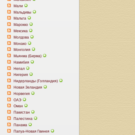
Мали
Мальдивы
Мальта
Марокко
Мексика
Молдова
Монако
Монголия
Мьянма (Бирма)
Намибия
Непал
Нигерия
Нидерланды (Голландия)
Новая Зеландия
Норвегия
ОАЭ
Оман
Пакистан
Палестина
Панама
Папуа-Новая Гвинея