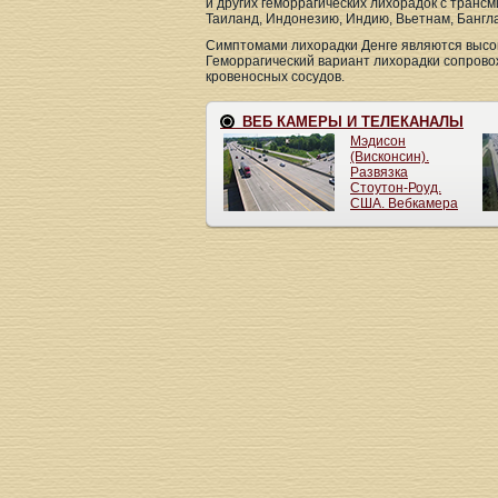
и других геморрагических лихорадок с транс
Таиланд, Индонезию, Индию, Вьетнам, Бангла
Симптомами лихорадки Денге являются высок
Геморрагический вариант лихорадки сопров
кровеносных сосудов.