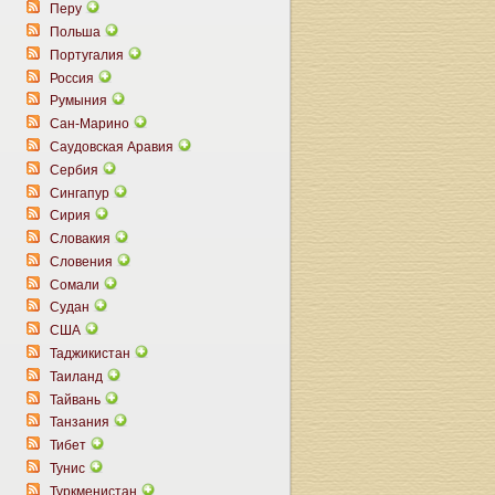
Перу
Польша
Португалия
Россия
Румыния
Сан-Марино
Саудовская Аравия
Сербия
Сингапур
Сирия
Словакия
Словения
Сомали
Судан
США
Таджикистан
Таиланд
Тайвань
Танзания
Тибет
Тунис
Туркменистан