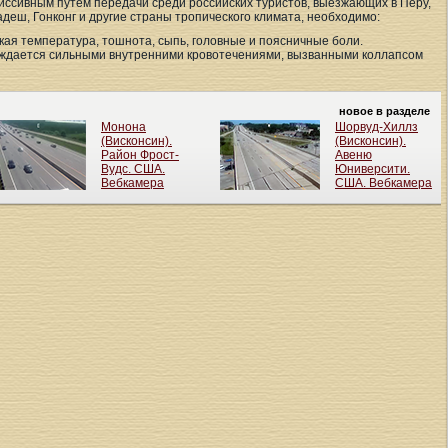
миссивным путем передачи среди российских туристов, выезжающих в Перу,
деш, Гонконг и другие страны тропического климата, необходимо:
ая температура, тошнота, сыпь, головные и поясничные боли.
ождается сильными внутренними кровотечениями, вызванными коллапсом