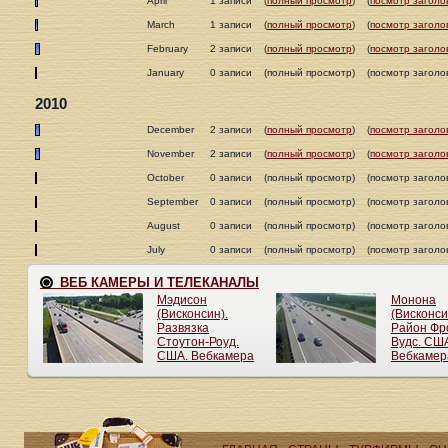
April
1 записи
(
полный просмотр
)
(
посмотр заголо
March
1 записи
(
полный просмотр
)
(
посмотр заголо
February
2 записи
(
полный просмотр
)
(
посмотр заголо
January
0 записи
(полный просмотр)
(посмотр заголо
2010
December
2 записи
(
полный просмотр
)
(
посмотр заголо
November
2 записи
(
полный просмотр
)
(
посмотр заголо
October
0 записи
(полный просмотр)
(посмотр заголо
September
0 записи
(полный просмотр)
(посмотр заголо
August
0 записи
(полный просмотр)
(посмотр заголо
July
0 записи
(полный просмотр)
(посмотр заголо