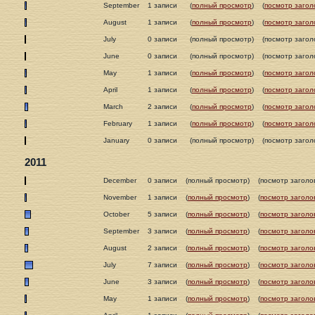
September
1 записи
(
полный просмотр
)
(
посмотр загол
August
1 записи
(
полный просмотр
)
(
посмотр загол
July
0 записи
(полный просмотр)
(посмотр загол
June
0 записи
(полный просмотр)
(посмотр загол
May
1 записи
(
полный просмотр
)
(
посмотр загол
April
1 записи
(
полный просмотр
)
(
посмотр загол
March
2 записи
(
полный просмотр
)
(
посмотр загол
February
1 записи
(
полный просмотр
)
(
посмотр загол
January
0 записи
(полный просмотр)
(посмотр загол
2011
December
0 записи
(полный просмотр)
(посмотр заголо
November
1 записи
(
полный просмотр
)
(
посмотр заголо
October
5 записи
(
полный просмотр
)
(
посмотр заголо
September
3 записи
(
полный просмотр
)
(
посмотр заголо
August
2 записи
(
полный просмотр
)
(
посмотр заголо
July
7 записи
(
полный просмотр
)
(
посмотр заголо
June
3 записи
(
полный просмотр
)
(
посмотр заголо
May
1 записи
(
полный просмотр
)
(
посмотр заголо