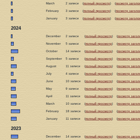
March
2 записи
(
полный просмотр
)
(
посмотр заголо
February
3 записи
(
полный просмотр
)
(
посмотр заголо
January
3 записи
(
полный просмотр
)
(
посмотр заголо
2024
December
2 записи
(
полный просмотр
)
(
посмотр загол
November
5 записи
(
полный просмотр
)
(
посмотр загол
October
14 записи
(
полный просмотр
)
(
посмотр загол
September
5 записи
(
полный просмотр
)
(
посмотр загол
August
11 записи
(
полный просмотр
)
(
посмотр загол
July
4 записи
(
полный просмотр
)
(
посмотр загол
June
10 записи
(
полный просмотр
)
(
посмотр загол
May
9 записи
(
полный просмотр
)
(
посмотр загол
April
11 записи
(
полный просмотр
)
(
посмотр загол
March
10 записи
(
полный просмотр
)
(
посмотр загол
February
18 записи
(
полный просмотр
)
(
посмотр загол
January
11 записи
(
полный просмотр
)
(
посмотр загол
2023
December
14 записи
(
полный просмотр
)
(
посмотр загол