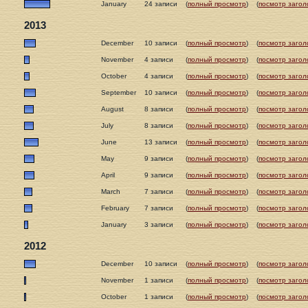
January
24 записи
(
полный просмотр
)
(
посмотр загол
2013
December
10 записи
(
полный просмотр
)
(
посмотр загол
November
4 записи
(
полный просмотр
)
(
посмотр загол
October
4 записи
(
полный просмотр
)
(
посмотр загол
September
10 записи
(
полный просмотр
)
(
посмотр загол
August
8 записи
(
полный просмотр
)
(
посмотр загол
July
8 записи
(
полный просмотр
)
(
посмотр загол
June
13 записи
(
полный просмотр
)
(
посмотр загол
May
9 записи
(
полный просмотр
)
(
посмотр загол
April
9 записи
(
полный просмотр
)
(
посмотр загол
March
7 записи
(
полный просмотр
)
(
посмотр загол
February
7 записи
(
полный просмотр
)
(
посмотр загол
January
3 записи
(
полный просмотр
)
(
посмотр загол
2012
December
10 записи
(
полный просмотр
)
(
посмотр загол
November
1 записи
(
полный просмотр
)
(
посмотр загол
October
1 записи
(
полный просмотр
)
(
посмотр загол