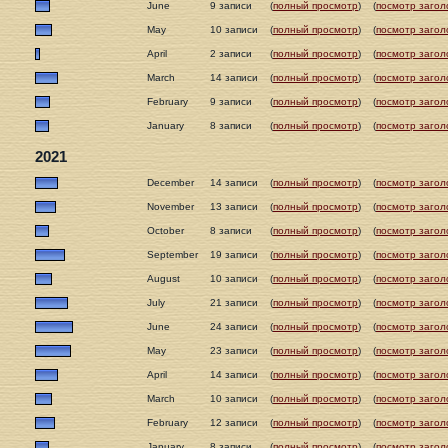
June
9 записи
(
полный просмотр
)
(
посмотр загол
May
10 записи
(
полный просмотр
)
(
посмотр загол
April
2 записи
(
полный просмотр
)
(
посмотр загол
March
14 записи
(
полный просмотр
)
(
посмотр загол
February
9 записи
(
полный просмотр
)
(
посмотр загол
January
8 записи
(
полный просмотр
)
(
посмотр загол
2021
December
14 записи
(
полный просмотр
)
(
посмотр загол
November
13 записи
(
полный просмотр
)
(
посмотр загол
October
8 записи
(
полный просмотр
)
(
посмотр загол
September
19 записи
(
полный просмотр
)
(
посмотр загол
August
10 записи
(
полный просмотр
)
(
посмотр загол
July
21 записи
(
полный просмотр
)
(
посмотр загол
June
24 записи
(
полный просмотр
)
(
посмотр загол
May
23 записи
(
полный просмотр
)
(
посмотр загол
April
14 записи
(
полный просмотр
)
(
посмотр загол
March
10 записи
(
полный просмотр
)
(
посмотр загол
February
12 записи
(
полный просмотр
)
(
посмотр загол
January
8 записи
(
полный просмотр
)
(
посмотр загол