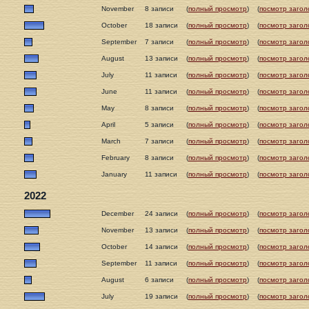
November
8 записи
(
полный просмотр
)
(
посмотр загол
October
18 записи
(
полный просмотр
)
(
посмотр загол
September
7 записи
(
полный просмотр
)
(
посмотр загол
August
13 записи
(
полный просмотр
)
(
посмотр загол
July
11 записи
(
полный просмотр
)
(
посмотр загол
June
11 записи
(
полный просмотр
)
(
посмотр загол
May
8 записи
(
полный просмотр
)
(
посмотр загол
April
5 записи
(
полный просмотр
)
(
посмотр загол
March
7 записи
(
полный просмотр
)
(
посмотр загол
February
8 записи
(
полный просмотр
)
(
посмотр загол
January
11 записи
(
полный просмотр
)
(
посмотр загол
2022
December
24 записи
(
полный просмотр
)
(
посмотр загол
November
13 записи
(
полный просмотр
)
(
посмотр загол
October
14 записи
(
полный просмотр
)
(
посмотр загол
September
11 записи
(
полный просмотр
)
(
посмотр загол
August
6 записи
(
полный просмотр
)
(
посмотр загол
July
19 записи
(
полный просмотр
)
(
посмотр загол