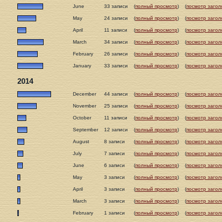
June
33 записи
(
полный просмотр
)
(
посмотр загол
May
24 записи
(
полный просмотр
)
(
посмотр загол
April
11 записи
(
полный просмотр
)
(
посмотр загол
March
34 записи
(
полный просмотр
)
(
посмотр загол
February
26 записи
(
полный просмотр
)
(
посмотр загол
January
33 записи
(
полный просмотр
)
(
посмотр загол
2014
December
44 записи
(
полный просмотр
)
(
посмотр загол
November
25 записи
(
полный просмотр
)
(
посмотр загол
October
11 записи
(
полный просмотр
)
(
посмотр загол
September
12 записи
(
полный просмотр
)
(
посмотр загол
August
8 записи
(
полный просмотр
)
(
посмотр загол
July
7 записи
(
полный просмотр
)
(
посмотр загол
June
6 записи
(
полный просмотр
)
(
посмотр загол
May
3 записи
(
полный просмотр
)
(
посмотр загол
April
3 записи
(
полный просмотр
)
(
посмотр загол
March
3 записи
(
полный просмотр
)
(
посмотр загол
February
1 записи
(
полный просмотр
)
(
посмотр загол