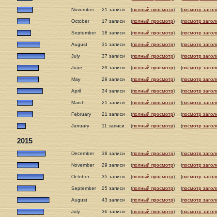
November
21 записи
(
полный просмотр
)
(
посмотр загол
October
17 записи
(
полный просмотр
)
(
посмотр загол
September
18 записи
(
полный просмотр
)
(
посмотр загол
August
31 записи
(
полный просмотр
)
(
посмотр загол
July
37 записи
(
полный просмотр
)
(
посмотр загол
June
29 записи
(
полный просмотр
)
(
посмотр загол
May
29 записи
(
полный просмотр
)
(
посмотр загол
April
34 записи
(
полный просмотр
)
(
посмотр загол
March
21 записи
(
полный просмотр
)
(
посмотр загол
February
21 записи
(
полный просмотр
)
(
посмотр загол
January
11 записи
(
полный просмотр
)
(
посмотр загол
2015
December
38 записи
(
полный просмотр
)
(
посмотр загол
November
29 записи
(
полный просмотр
)
(
посмотр загол
October
35 записи
(
полный просмотр
)
(
посмотр загол
September
25 записи
(
полный просмотр
)
(
посмотр загол
August
43 записи
(
полный просмотр
)
(
посмотр загол
July
36 записи
(
полный просмотр
)
(
посмотр загол