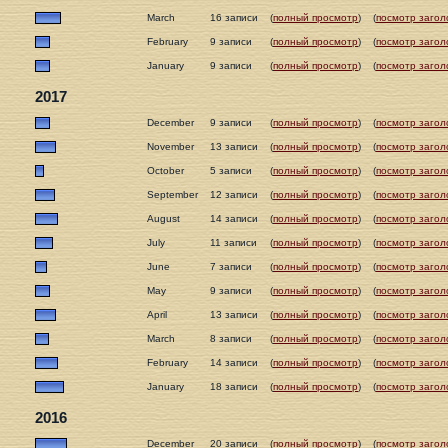
March
16 записи
(
полный просмотр
)
(
посмотр загол
February
9 записи
(
полный просмотр
)
(
посмотр загол
January
9 записи
(
полный просмотр
)
(
посмотр загол
2017
December
9 записи
(
полный просмотр
)
(
посмотр загол
November
13 записи
(
полный просмотр
)
(
посмотр загол
October
5 записи
(
полный просмотр
)
(
посмотр загол
September
12 записи
(
полный просмотр
)
(
посмотр загол
August
14 записи
(
полный просмотр
)
(
посмотр загол
July
11 записи
(
полный просмотр
)
(
посмотр загол
June
7 записи
(
полный просмотр
)
(
посмотр загол
May
9 записи
(
полный просмотр
)
(
посмотр загол
April
13 записи
(
полный просмотр
)
(
посмотр загол
March
8 записи
(
полный просмотр
)
(
посмотр загол
February
14 записи
(
полный просмотр
)
(
посмотр загол
January
18 записи
(
полный просмотр
)
(
посмотр загол
2016
December
20 записи
(
полный просмотр
)
(
посмотр загол