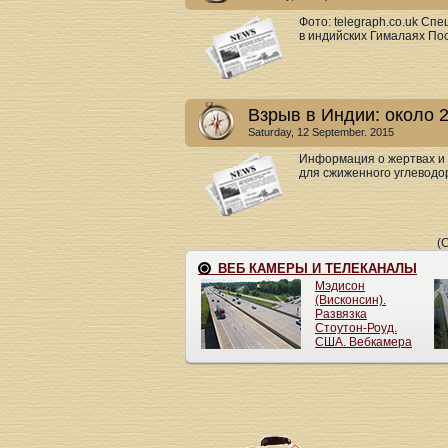
Фото: telegraph.co.uk Сп
в индийских Гималаях Пос
Взрыв в Индии: около 
Saturday, 12 September. 2015
Информация о жертвах и 
для сжиженного углеводор
(