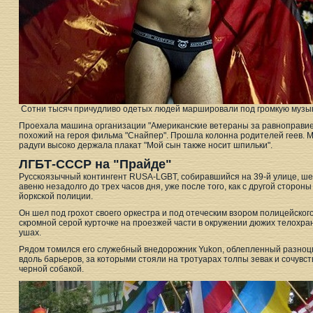
Сотни тысяч причудливо одетых людей маршировали под громкую музык
Проехала машина организации "Американские ветераны за равноправие"
похожий на героя фильма "Снайпер". Прошла колонна родителей геев. 
радуги высоко держала плакат "Мой сын также носит шпильки".
ЛГБТ-СССР на "Прайде"
Русскоязычный контингент RUSA-LGBT, собиравшийся на 39-й улице, ше
авеню незадолго до трех часов дня, уже после того, как с другой сторон
йоркской полиции.
Он шел под грохот своего оркестра и под отеческим взором полицейског
скромной серой курточке на проезжей части в окружении дюжих телохра
ушах.
Рядом томился его служебный внедорожник Yukon, облепленный разноцв
вдоль барьеров, за которыми стояли на тротуарах толпы зевак и сочув
черной собакой.