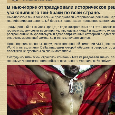
В Нью-Йорке отпраздновали историческое ре
узаконившего гей-браки по всей стране.
Нью-йоркские геи в воскресенье праздновали историческое решение Ве
квалифицировал однополый брак как право, гарантированное конституц
Традиционный "Нью-Йорк Прайд", в ходе которого вниз по Пятой авеню 
громкую музыку сотни тысяч причудливо одетых людей и медленно ех
раскрашенные микроавтобусы и даже запряженный четверкой гнедых экип
омрачить моросящий дождь, да и тот к концу дня унялся.
Проследовали колонны сотрудников телефонной компании AT&T, дешевых
World и авиакомпании Delta, пиарщики которой обещали в репродуктор д
пластиковые сувениры со своим логотипом.
Сотрудники гигантской страховой компании MetLife раздавали значки, п
которыми чернокожая полицейская немедленно украсила себе кобуру.