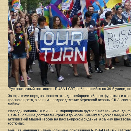
Русскоязычный контингент RUSA-LGBT, собиравшийся на 39-й улице, ш
За стражами порядка прошел отряд огнеборцев в белых фуражках и в 
красного цвета, а за ним – подразделение береговой охраны США, сост
майках.
Впереди колонны RUSA-LGBT маршировала футбольная гей-команда, гон
Самые большие доставали игрокам до колен. Замыкал русскоязычую коло
активисткой Машей Гессен на пассажирском сиденье, а за ним шествова
костюмах.
Бывшая киевлянка Елена Гольцман, основавшая RUSA-LGBT в 2008 году,