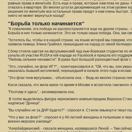
равные права в женитьбе. Есть еще и права, которые нам пока не даны. 
отказать в квартире. Во многих штатах дискриминация на этом уровне ещ
решения по женитьбе все остальные права придут к нам очень быстро. 
никто не может вернуться назад!".
"Борьба только начинается"
"К сожалению, эта победа не распространяется еще на другие страны, 
Борьба в них только начинается. Это не только наша победа. Она, как све
"Хотелось бы, чтобы и в нашей стране, на языке которой мы говорим, что
заявила певица Элина Грайпел, пришедшая на парад со своей белокуро
Сбоку стояла одетая на мусульманский лад нью-йоркская студентка по им
узнала об участии RUSA в гей-параде из Facebook и пришла его поддерж
"Любовь сильнее ненависти". В руках был большой разноцветный флаг с
"Это, случайно, не флаг ИГ?", - поинтересовался я. "Ой, что вы, они ужас
оказалась бывшей католичкой, перешедшей в начале этого года в ислам.
"Это флаг геев-мусульман, - объяснила она. – Ведь во многих странах геи
Кэсси сказала, что жила какое-то время в Москве и встретила там много 
"Поэтому я здесь", - резюмировала она.
В толпе выделялась фигура чернокожего компьютерщика Вернона Стэнли
надписью "Донецк".
"Вы случайно не за ДНР будете?" - спросил я. Стэнли хмыкнул и ткнул п
"Что у вас за флаг?" - спросил я у 40-летней женщины в тельняшке и ч
военно-морское училище".
"Азербайджанский, - сказала женщина, назвавшаяся Леной. – Там сейча