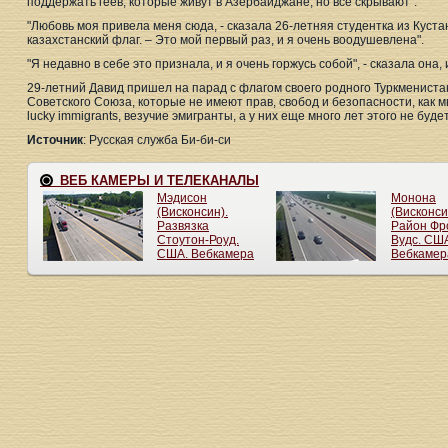
поддержать геев, которые живут в Азербайджане, но все скрывают".
"Любовь моя привела меня сюда, - сказала 26-летняя студентка из Кус
казахстанский флаг. – Это мой первый раз, и я очень воодушевлена".
"Я недавно в себе это признала, и я очень горжусь собой", - сказала она
29-летний Давид пришел на парад с флагом своего родного Туркмениста
Советского Союза, которые не имеют прав, свобод и безопасности, как м
lucky immigrants, везучие эмигранты, а у них еще много лет этого не будет
Источник
: Русская служба Би-би-си