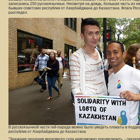
записались 250 русскоязычных. Несмотря на дождь, большая часть из н
бывших советских республик от Азербайджана до Казахстана. Флага Ро
разглядел.
В русскоязычной части гей-парада можно было увидеть плакаты в подд
республик от Азербайджана до Казахстана
"Значение решения верховного суда невозможно преувеличить, - сказала