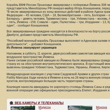
Корабль ВМФ России
Приазовье
эвакуировал с побережья Йемена 308 ч
представитель Минобороны РФ генерал-майор Игорь Конашенков, перед
"В числе эвакуированных из зоны военных действий в районе Адена гра
Федерации – 45 человек, США – 18, Великобритании – пять, Болгарии – о
Беларусь – девять человек, Туркменистана – три, Узбекистана – восемь,
– пять, Йемена –159, Сомали – один, Палестины – три, Иордании – 13, К
один", - сообщил Конашенков.
Все эвакуированные граждане находятся в безопасности на борту российс
Джибути, добавил представитель Минобороны РФ.
"Российский военный корабль
Приазовье
выполняет в Аденском заливе п
деятельности", – добавил Конашенков.
Из Йемена эвакуируют украинцев
Напомним, в субботу, 11 апреля, двум российским самолетам авиация ко
воздушное пространство Йемена.
Ранее силами российской авиации из Йемена были эвакуированы гражда
страну из-за обострения внутриполитического кризиса. В настоящий мо
вывезены граждане Узбекистана, Таджикистана, Украины, Йемена, Киргиз
Международная коалиция с участием Саудовской Аравии и других стран 
Раббу Мансура Хади начала в Йемене в ночь на 26 марта военную опе
хуситов, контролирующих большую часть территории страны.
Коалиция нанесла авиаудары по аэропорту столицы Йемена Саны и ряду
военной операции уже официально присоединились Египет, Иордания и