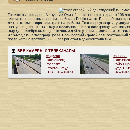
Режиссер и сценарист Мануэл ди Оливейра скончался в возрасте 106 л
кинематографистом планеты, сообщает Publico.Фото: ReutersРежиссер
ленты, включая короткометражные работы. Свою первую картину, докумен
португалец снял в 1931 году, а последнюю - короткометражку "Фонтан до
году ди Оливейра был единственным действующим режиссером, который з
и приход в кинематограф цвета. Свой первый игровой полнометражный ф
после чего на протяжении 30 лет работал в документалистике.