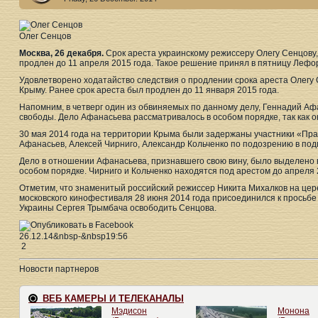
Олег Сенцов
Москва, 26 декабря.
Срок ареста украинскому режиссеру Олегу Сенцову,
продлен до 11 апреля 2015 года. Такое решение принял в пятницу Леф
Удовлетворено ходатайство следствия о продлении срока ареста Олегу С
Крыму. Ранее срок ареста был продлен до 11 января 2015 года.
Напомним, в четверг один из обвиняемых по данному делу, Геннадий Аф
свободы. Дело Афанасьева рассматривалось в особом порядке, так как он
30 мая 2014 года на территории Крыма были задержаны участники «Пра
Афанасьев, Алексей Чирниго, Александр Кольченко по подозрению в подг
Дело в отношении Афанасьева, признавшего свою вину, было выделено 
особом порядке. Чирниго и Кольченко находятся под арестом до апреля 
Отметим, что знаменитый российский режиссер Никита Михалков на це
московского кинофестиваля 28 июня 2014 года присоединился к просьб
Украины Сергея Трымбача освободить Сенцова.
26.12.14&nbsp-&nbsp19:56
2
Новости партнеров