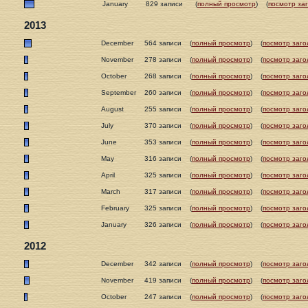
January
829 записи
(
полный просмотр
)
(
посмотр за
2013
December
564 записи
(
полный просмотр
)
(
посмотр заго
November
278 записи
(
полный просмотр
)
(
посмотр заго
October
268 записи
(
полный просмотр
)
(
посмотр заго
September
260 записи
(
полный просмотр
)
(
посмотр заго
August
255 записи
(
полный просмотр
)
(
посмотр заго
July
370 записи
(
полный просмотр
)
(
посмотр заго
June
353 записи
(
полный просмотр
)
(
посмотр заго
May
316 записи
(
полный просмотр
)
(
посмотр заго
April
325 записи
(
полный просмотр
)
(
посмотр заго
March
317 записи
(
полный просмотр
)
(
посмотр заго
February
325 записи
(
полный просмотр
)
(
посмотр заго
January
326 записи
(
полный просмотр
)
(
посмотр заго
2012
December
342 записи
(
полный просмотр
)
(
посмотр заго
November
419 записи
(
полный просмотр
)
(
посмотр заго
October
247 записи
(
полный просмотр
)
(
посмотр заго