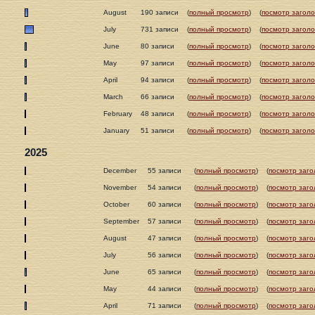
August
190 записи
(
полный просмотр
)
(
посмотр заголо
July
731 записи
(
полный просмотр
)
(
посмотр заголо
June
80 записи
(
полный просмотр
)
(
посмотр заголо
May
97 записи
(
полный просмотр
)
(
посмотр заголо
April
94 записи
(
полный просмотр
)
(
посмотр заголо
March
66 записи
(
полный просмотр
)
(
посмотр заголо
February
48 записи
(
полный просмотр
)
(
посмотр заголо
January
51 записи
(
полный просмотр
)
(
посмотр заголо
2025
December
55 записи
(
полный просмотр
)
(
посмотр заго
November
54 записи
(
полный просмотр
)
(
посмотр заго
October
60 записи
(
полный просмотр
)
(
посмотр заго
September
57 записи
(
полный просмотр
)
(
посмотр заго
August
47 записи
(
полный просмотр
)
(
посмотр заго
July
56 записи
(
полный просмотр
)
(
посмотр заго
June
65 записи
(
полный просмотр
)
(
посмотр заго
May
44 записи
(
полный просмотр
)
(
посмотр заго
April
71 записи
(
полный просмотр
)
(
посмотр заго