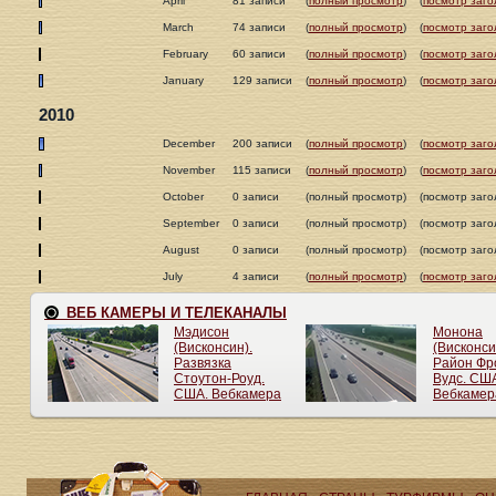
April
81 записи
(
полный просмотр
)
(
посмотр заго
March
74 записи
(
полный просмотр
)
(
посмотр заго
February
60 записи
(
полный просмотр
)
(
посмотр заго
January
129 записи
(
полный просмотр
)
(
посмотр заго
2010
December
200 записи
(
полный просмотр
)
(
посмотр заго
November
115 записи
(
полный просмотр
)
(
посмотр заго
October
0 записи
(полный просмотр)
(посмотр заго
September
0 записи
(полный просмотр)
(посмотр заго
August
0 записи
(полный просмотр)
(посмотр заго
July
4 записи
(
полный просмотр
)
(
посмотр заго