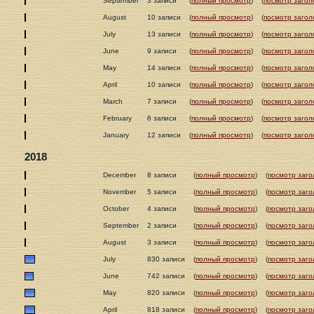
September
3 записи
(
полный просмотр
)
(
посмотр загол
August
10 записи
(
полный просмотр
)
(
посмотр загол
July
13 записи
(
полный просмотр
)
(
посмотр загол
June
9 записи
(
полный просмотр
)
(
посмотр загол
May
14 записи
(
полный просмотр
)
(
посмотр загол
April
10 записи
(
полный просмотр
)
(
посмотр загол
March
7 записи
(
полный просмотр
)
(
посмотр загол
February
6 записи
(
полный просмотр
)
(
посмотр загол
January
12 записи
(
полный просмотр
)
(
посмотр загол
2018
December
8 записи
(
полный просмотр
)
(
посмотр заго
November
5 записи
(
полный просмотр
)
(
посмотр заго
October
4 записи
(
полный просмотр
)
(
посмотр заго
September
2 записи
(
полный просмотр
)
(
посмотр заго
August
3 записи
(
полный просмотр
)
(
посмотр заго
July
830 записи
(
полный просмотр
)
(
посмотр заго
June
742 записи
(
полный просмотр
)
(
посмотр заго
May
820 записи
(
полный просмотр
)
(
посмотр заго
April
818 записи
(
полный просмотр
)
(
посмотр заго