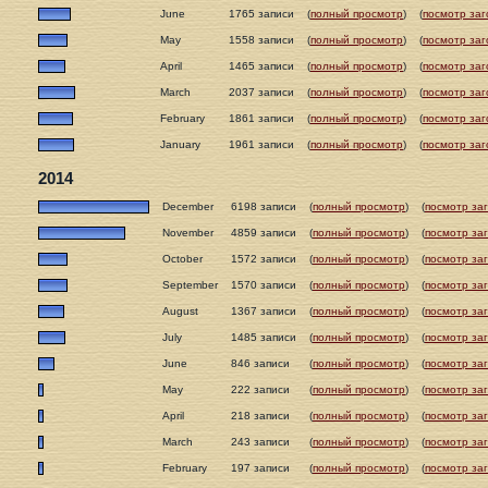
June
1765 записи
(
полный просмотр
)
(
посмотр заг
May
1558 записи
(
полный просмотр
)
(
посмотр заг
April
1465 записи
(
полный просмотр
)
(
посмотр заг
March
2037 записи
(
полный просмотр
)
(
посмотр заг
February
1861 записи
(
полный просмотр
)
(
посмотр заг
January
1961 записи
(
полный просмотр
)
(
посмотр заг
2014
December
6198 записи
(
полный просмотр
)
(
посмотр за
November
4859 записи
(
полный просмотр
)
(
посмотр за
October
1572 записи
(
полный просмотр
)
(
посмотр за
September
1570 записи
(
полный просмотр
)
(
посмотр за
August
1367 записи
(
полный просмотр
)
(
посмотр за
July
1485 записи
(
полный просмотр
)
(
посмотр за
June
846 записи
(
полный просмотр
)
(
посмотр за
May
222 записи
(
полный просмотр
)
(
посмотр за
April
218 записи
(
полный просмотр
)
(
посмотр за
March
243 записи
(
полный просмотр
)
(
посмотр за
February
197 записи
(
полный просмотр
)
(
посмотр за