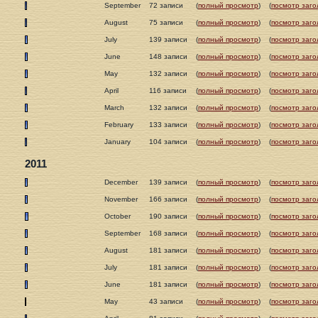
September
72 записи
(
полный просмотр
)
(
посмотр заго
August
75 записи
(
полный просмотр
)
(
посмотр заго
July
139 записи
(
полный просмотр
)
(
посмотр заго
June
148 записи
(
полный просмотр
)
(
посмотр заго
May
132 записи
(
полный просмотр
)
(
посмотр заго
April
116 записи
(
полный просмотр
)
(
посмотр заго
March
132 записи
(
полный просмотр
)
(
посмотр заго
February
133 записи
(
полный просмотр
)
(
посмотр заго
January
104 записи
(
полный просмотр
)
(
посмотр заго
2011
December
139 записи
(
полный просмотр
)
(
посмотр заго
November
166 записи
(
полный просмотр
)
(
посмотр заго
October
190 записи
(
полный просмотр
)
(
посмотр заго
September
168 записи
(
полный просмотр
)
(
посмотр заго
August
181 записи
(
полный просмотр
)
(
посмотр заго
July
181 записи
(
полный просмотр
)
(
посмотр заго
June
181 записи
(
полный просмотр
)
(
посмотр заго
May
43 записи
(
полный просмотр
)
(
посмотр заго