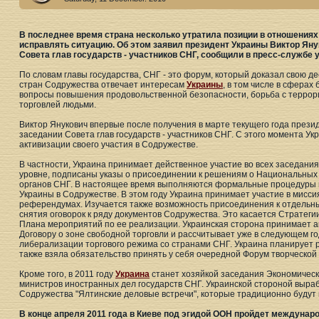
В последнее время страна несколько утратила позиции в отношения
исправлять ситуацию. Об этом заявил президент Украины Виктор Яну
Совета глав государств - участников СНГ, сообщили в пресс-службе 
По словам главы государства, СНГ - это форум, который доказал свою де
стран Содружества отвечает интересам
Украины
, в том числе в сферах
вопросы повышения продовольственной безопасности, борьба с террори
торговлей людьми.
Виктор Янукович впервые после получения в марте текущего года прези
заседании Совета глав государств - участников СНГ. С этого момента У
активизации своего участия в Содружестве.
В частности, Украина принимает действенное участие во всех заседани
уровне, подписаны указы о присоединении к решениям о Национальных
органов СНГ. В настоящее время выполняются формальные процедуры 
Украины в Содружестве. В этом году Украина принимает участие в мисс
референдумах. Изучается также возможность присоединения к отдельн
снятия оговорок к ряду документов Содружества. Это касается Стратеги
Плана мероприятий по ее реализации. Украинская сторона принимает а
Договору о зоне свободной торговли и рассчитывает уже в следующем 
либерализации торгового режима со странами СНГ. Украина планирует р
также взяла обязательство принять у себя очередной Форум творческой 
Кроме того, в 2011 году
Украина
станет хозяйкой заседания Экономическ
министров иностранных дел государств СНГ. Украинской стороной выра
Содружества "Ялтинские деловые встречи", которые традиционно будут 
В конце апреля 2011 года в Киеве под эгидой ООН пройдет междуна