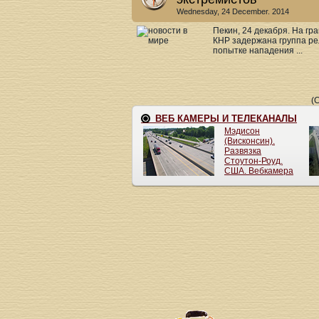
Wednesday, 24 December. 2014
Пекин, 24 декабря. На г
КНР задержана группа ре
попытке нападения ...
(