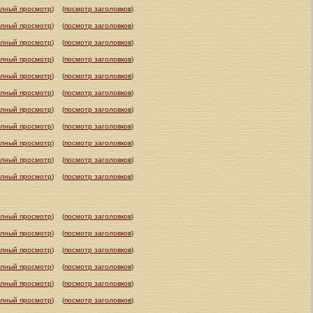
олный просмотр
)
(
посмотр заголовков
)
олный просмотр
)
(
посмотр заголовков
)
олный просмотр
)
(
посмотр заголовков
)
олный просмотр
)
(
посмотр заголовков
)
олный просмотр
)
(
посмотр заголовков
)
олный просмотр
)
(
посмотр заголовков
)
олный просмотр
)
(
посмотр заголовков
)
олный просмотр
)
(
посмотр заголовков
)
олный просмотр
)
(
посмотр заголовков
)
олный просмотр
)
(
посмотр заголовков
)
олный просмотр
)
(
посмотр заголовков
)
олный просмотр
)
(
посмотр заголовков
)
олный просмотр
)
(
посмотр заголовков
)
олный просмотр
)
(
посмотр заголовков
)
олный просмотр
)
(
посмотр заголовков
)
олный просмотр
)
(
посмотр заголовков
)
олный просмотр
)
(
посмотр заголовков
)