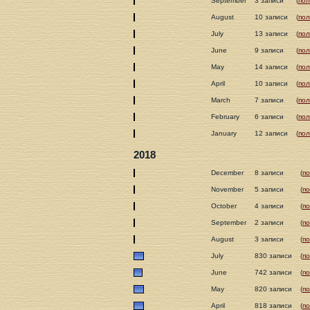
September
3 записи
(
пол
August
10 записи
(
пол
July
13 записи
(
пол
June
9 записи
(
пол
May
14 записи
(
пол
April
10 записи
(
пол
March
7 записи
(
пол
February
6 записи
(
пол
January
12 записи
(
пол
2018
December
8 записи
(
п
November
5 записи
(
п
October
4 записи
(
п
September
2 записи
(
п
August
3 записи
(
п
July
830 записи
(
п
June
742 записи
(
п
May
820 записи
(
п
April
818 записи
(
п