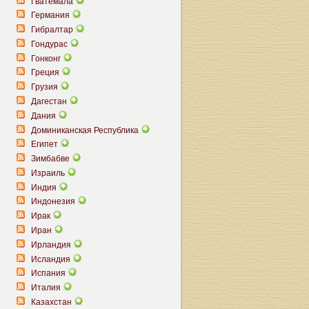
Гватемала
Германия
Гибралтар
Гондурас
Гонконг
Греция
Грузия
Дагестан
Дания
Доминиканская Республика
Египет
Зимбабве
Израиль
Индия
Индонезия
Ирак
Иран
Ирландия
Исландия
Испания
Италия
Казахстан