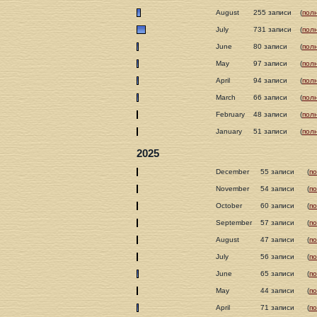
August
255 записи
(
пол
July
731 записи
(
пол
June
80 записи
(
пол
May
97 записи
(
пол
April
94 записи
(
пол
March
66 записи
(
пол
February
48 записи
(
пол
January
51 записи
(
пол
2025
December
55 записи
(
п
November
54 записи
(
п
October
60 записи
(
п
September
57 записи
(
п
August
47 записи
(
п
July
56 записи
(
п
June
65 записи
(
п
May
44 записи
(
п
April
71 записи
(
п