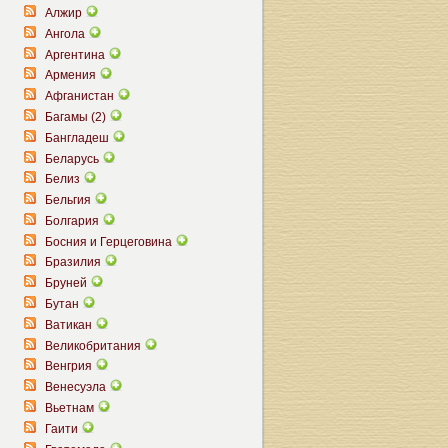
Алжир
Ангола
Аргентина
Армения
Афганистан
Багамы (2)
Бангладеш
Беларусь
Белиз
Бельгия
Болгария
Босния и Герцеговина
Бразилия
Бруней
Бутан
Ватикан
Великобритания
Венгрия
Венесуэла
Вьетнам
Гаити