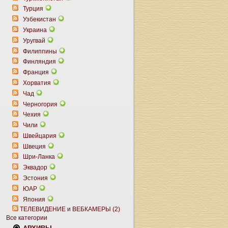
Турция
Узбекистан
Украина
Уругвай
Филиппины
Финляндия
Франция
Хорватия
Чад
Черногория
Чехия
Чили
Швейцария
Швеция
Шри-Ланка
Эквадор
Эстония
ЮАР
Япония
ТЕЛЕВИДЕНИЕ и ВЕБКАМЕРЫ (2)
Все категории