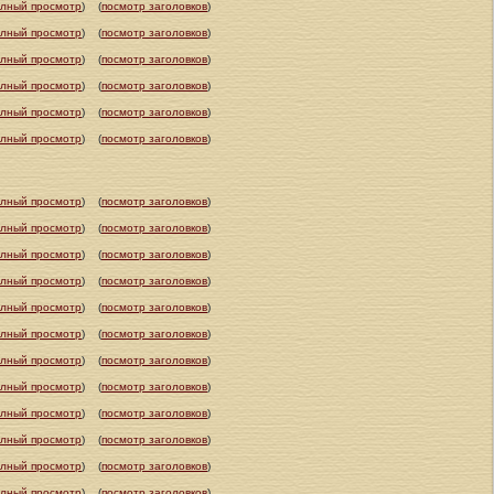
олный просмотр
)
(
посмотр заголовков
)
олный просмотр
)
(
посмотр заголовков
)
олный просмотр
)
(
посмотр заголовков
)
олный просмотр
)
(
посмотр заголовков
)
олный просмотр
)
(
посмотр заголовков
)
олный просмотр
)
(
посмотр заголовков
)
олный просмотр
)
(
посмотр заголовков
)
олный просмотр
)
(
посмотр заголовков
)
олный просмотр
)
(
посмотр заголовков
)
олный просмотр
)
(
посмотр заголовков
)
олный просмотр
)
(
посмотр заголовков
)
олный просмотр
)
(
посмотр заголовков
)
олный просмотр
)
(
посмотр заголовков
)
олный просмотр
)
(
посмотр заголовков
)
олный просмотр
)
(
посмотр заголовков
)
олный просмотр
)
(
посмотр заголовков
)
олный просмотр
)
(
посмотр заголовков
)
олный просмотр
)
(
посмотр заголовков
)