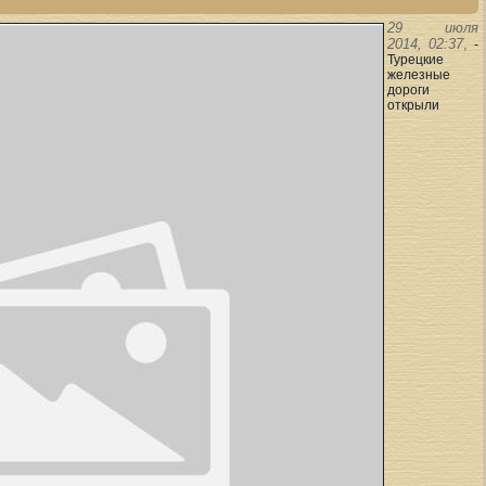
29 июля
2014, 02:37
,
-
Турецкие
железные
дороги
открыли