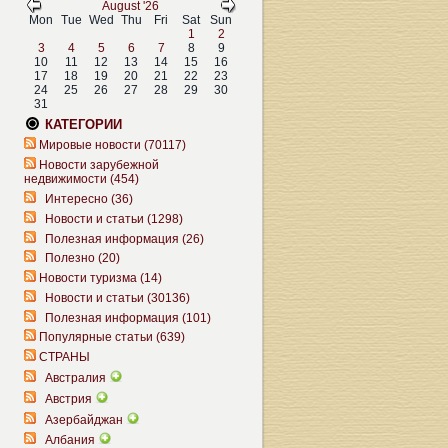
August '26
Mon
Tue
Wed
Thu
Fri
Sat
Sun
1
2
3
4
5
6
7
8
9
10
11
12
13
14
15
16
17
18
19
20
21
22
23
24
25
26
27
28
29
30
31
КАТЕГОРИИ
Мировые новости (70117)
Новости зарубежной
недвижимости (454)
Интересно (36)
Новости и статьи (1298)
Полезная информация (26)
Полезно (20)
Новости туризма (14)
Новости и статьи (30136)
Полезная информация (101)
Популярные статьи (639)
СТРАНЫ
Австралия
Австрия
Азербайджан
Албания