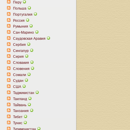
Перу
Польша
Португалия
Россия
Румыния
Сан-Марино
Саудовская Аравия
Сербия
Сингапур
Сирия
Словакия
Словения
Сомали
Судан
США
Таджикистан
Таиланд
Тайвань
Танзания
Тибет
Тунис
Туркменистан