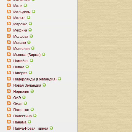
Мали
Мальдивы
Мальта
Марокко
Мексика
Молдова
Монако
Монголия
Мьянма (Бирма)
Намибия
Непал
Нигерия
Нидерланды (Голландия)
Новая Зеландия
Норвегия
ОАЭ
Оман
Пакистан
Палестина
Панама
Папуа-Новая Гвинея