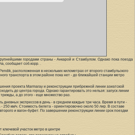
рупнейшими городами страны - Анкарой и Стамбулом. Однако пока поезда
а, сообщает соб.корр. .
endik, расположенная в нескольких километрах от второго стамбульского
тного транспорта в этом районе пока нет - до ближайшей станции метро
ршения проекта Marmaray и реконструкции прибрежной линии азиатской
ходить до центра города. Однако гарантировать это нельзя: запуск линии
трижды, а до этого - еще множество раз.
 дневных экспрессов в день - в среднем каждые три часа. Время в пути -
 - 250 км/ч. Стоимость билета - ориентировочно около 50 лир. В составе
- второго и вагон-буфет. По завершении реконструкции линии срок поездки
т ключевой участок метро в центре