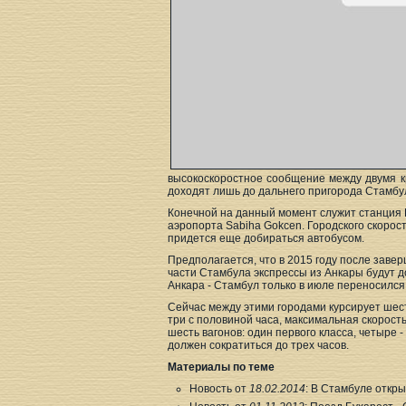
высокоскоростное сообщение между двумя к
доходят лишь до дальнего пригорода Стамбул
Конечной на данный момент служит станция P
аэропорта Sabiha Gokcen. Городского скорос
придется еще добираться автобусом.
Предполагается, что в 2015 году после заве
части Стамбула экспрессы из Анкары будут до
Анкара - Стамбул только в июле переносился 
Сейчас между этими городами курсирует шесть
три с половиной часа, максимальная скорость
шесть вагонов: один первого класса, четыре 
должен сократиться до трех часов.
Материалы по теме
Новость от
18.02.2014
: В Стамбуле откры