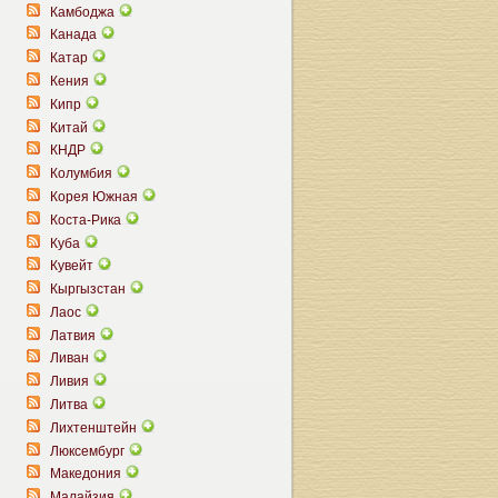
Камбоджа
Канада
Катар
Кения
Кипр
Китай
КНДР
Колумбия
Корея Южная
Коста-Рика
Куба
Кувейт
Кыргызстан
Лаос
Латвия
Ливан
Ливия
Литва
Лихтенштейн
Люксембург
Македония
Малайзия