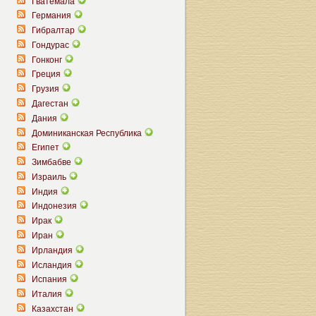
Гватемала
Германия
Гибралтар
Гондурас
Гонконг
Греция
Грузия
Дагестан
Дания
Доминиканская Республика
Египет
Зимбабве
Израиль
Индия
Индонезия
Ирак
Иран
Ирландия
Исландия
Испания
Италия
Казахстан