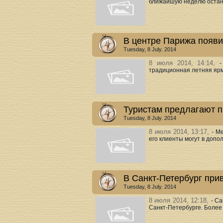
ближайшую неделю остану
В центре Парижа появи
Tuesday, 8 July. 2014
8 июля 2014, 14:14,
-
традиционная летняя ярма
Туристам предлагают пр
Tuesday, 8 July. 2014
8 июля 2014, 13:17,
- М
его клиенты могут в допо
В Санкт-Петербург при
Tuesday, 8 July. 2014
8 июля 2014, 12:18,
- С
Санкт-Петербурге. Более 