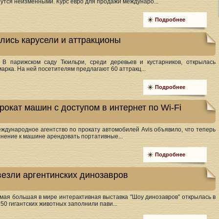
тся неизменными. Курс евро для продажи междунаро...
Подробнее
лись карусели и аттракционы
 В парижском саду Тюильри, среди деревьев и кустарников, открылась
рка. На ней посетителям предлагают 60 аттракц...
Подробнее
окат машин с доступом в интернет по Wi-Fi
еждународное агентство по прокату автомобилей Avis объявило, что теперь
лнение к машине арендовать портативные...
Подробнее
везли аргентинских динозавров
амая большая в мире интерактивная выставка "Шоу динозавров" открылась в
50 гигантских животных заполнили пави...