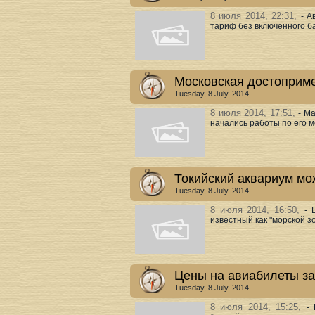
8 июля 2014, 22:31,
- А
тариф без включенного баг
Московская достоприм
Tuesday, 8 July. 2014
8 июля 2014, 17:51,
- М
начались работы по его мо
Токийский аквариум мо
Tuesday, 8 July. 2014
8 июля 2014, 16:50,
- 
известный как "морской зо
Цены на авиабилеты за
Tuesday, 8 July. 2014
8 июля 2014, 15:25,
-