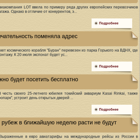
виакомпания LOT ввела по примеру ряда других европейских перевозчиков
ажа. Однако в отличие от конкурентов, э...
Подробнее
ечательность поменяла адрес
акет космического корабля "Буран" перевезен из парка Горького на ВДНХ, где
нтажу. К 20 июля экспонат будет ус...
Подробнее
жно будет посетить бесплатно
В честь своего 25-летнего юбилея токийский аквариум Kasai Rinkai, также
опарк", устроит день открытых дверей ...
Подробнее
 рубеж в ближайшую неделю расти не будут
 Выраженные в евро авиатарифы на международные рейсы из России в