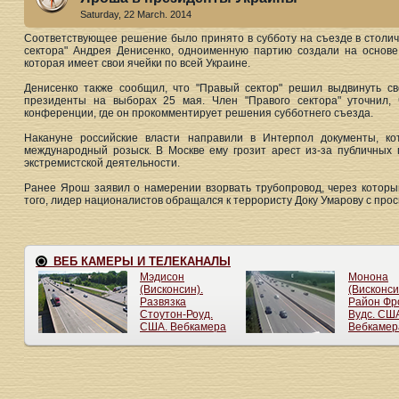
Saturday, 22 March. 2014
Соответствующее решение было принято в субботу на съезде в столичн
сектора" Андрея Денисенко, одноименную партию создали на основе
которая имеет свои ячейки по всей Украине.
Денисенко также сообщил, что "Правый сектор" решил выдвинуть с
президенты на выборах 25 мая. Член "Правого сектора" уточнил,
конференции, где он прокомментирует решения субботнего съезда.
Накануне российские власти направили в Интерпол документы, 
международный розыск. В Москве ему грозит арест из-за публичных
экстремистской деятельности.
Ранее Ярош заявил о намерении взорвать трубопровод, через который
того, лидер националистов обращался к террористу Доку Умарову с про